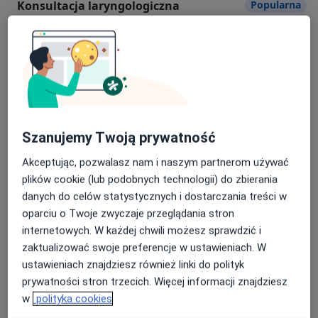
Konsultacja laryngologiczna
Popularna
doświadczyć opieki, która idzie znacznie poza
konsultacja laryngologiczna
standardowe oczekiwania. Jesteśmy tutaj, by wspierać
250 zł
Szczegóły
Twój pełen zdrowia styl życia!
Umów
Zdajemy sobie sprawę z tego, że organizm jest
całością, dlatego lekarze MEDIS 360 nie zamykają się
Konsultacja ginekologiczna
Popularna
jedynie na swoją dziedzinę. Kierując się tym,
postanowiliśmy poszerzyć nasz zespół o psychologów
konsultacja ginekologiczna
250 zł - 280 zł
Szczegóły
Szanujemy Twoją prywatność
i psychiatrów dla dzieci i dorosłych, którzy nie tylko
Umów
podejdą kompleksowo do leczenia, ale także pozwolą
Akceptując, pozwalasz nam i naszym partnerom używać
Pacjentom zrozumieć wiele odczuć i sytuacji
plików cookie (lub podobnych technologii) do zbierania
spotykających ich w życiu. Ich pomoc może okazać się
danych do celów statystycznych i dostarczania treści w
Konsultacja ortopedyczna
Popularna
nieoceniona także w przypadku przebytych operacji,
oparciu o Twoje zwyczaje przeglądania stron
nagłego pogorszenia się stanu zdrowia,
konsultacja ortopedyczna
250 zł
Szczegóły
internetowych. W każdej chwili możesz sprawdzić i
niepełnosprawności czy innych sytuacji wymagających
zaktualizować swoje preferencje w ustawieniach. W
wsparcia nie tylko fizycznego, ale także psychicznego.
Umów
ustawieniach znajdziesz również linki do polityk
prywatności stron trzecich. Więcej informacji znajdziesz
w
polityka cookies
Konsultacja stomatologiczna
Popularna