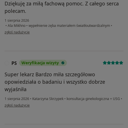
Dziękuję za miłą fachową pomoc. Z całego serca
polecam.
1 sierpnia 2026
•
Ala Mikhno
•
wypełnienie zęba materiałem światłoutwardzalnym
•
w opinii użytkownika Olga
zgłoś nadużycie
PS
Weryfikacja wizyty
P
Super lekarz Bardzo miła szczegółowo
opowiedziała o badaniu i wszystko dobrze
wyjaśniła
1 sierpnia 2026
•
Katarzyna Skrzypek
•
konsultacja ginekologiczna + USG
•
w opinii użytkownika PS
zgłoś nadużycie