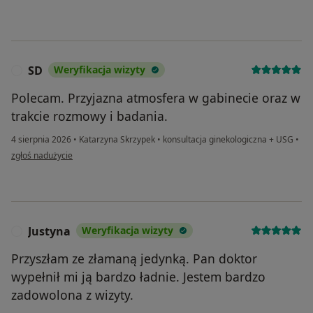
SD
Weryfikacja wizyty
S
Polecam. Przyjazna atmosfera w gabinecie oraz w
trakcie rozmowy i badania.
4 sierpnia 2026
•
Katarzyna Skrzypek
•
konsultacja ginekologiczna + USG
•
w opinii użytkownika SD
zgłoś nadużycie
Justyna
Weryfikacja wizyty
J
Przyszłam ze złamaną jedynką. Pan doktor
wypełnił mi ją bardzo ładnie. Jestem bardzo
zadowolona z wizyty.