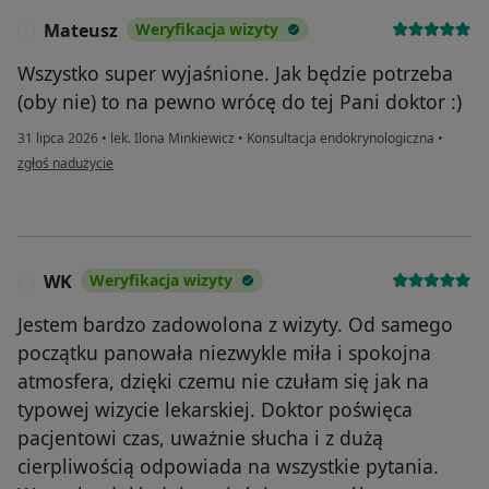
Mateusz
Weryfikacja wizyty
M
Wszystko super wyjaśnione. Jak będzie potrzeba
(oby nie) to na pewno wrócę do tej Pani doktor :)
31 lipca 2026
•
lek. Ilona Minkiewicz
•
Konsultacja endokrynologiczna
•
w opinii użytkownika Mateusz
zgłoś nadużycie
WK
Weryfikacja wizyty
W
Jestem bardzo zadowolona z wizyty. Od samego
początku panowała niezwykle miła i spokojna
atmosfera, dzięki czemu nie czułam się jak na
typowej wizycie lekarskiej. Doktor poświęca
pacjentowi czas, uważnie słucha i z dużą
cierpliwością odpowiada na wszystkie pytania.