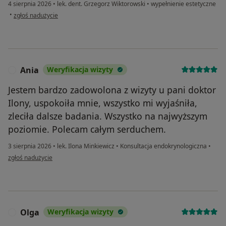
4 sierpnia 2026
•
lek. dent. Grzegorz Wiktorowski
•
wypełnienie estetyczne
w opinii użytkownika Justyna
•
zgłoś nadużycie
Ania
Weryfikacja wizyty
A
Jestem bardzo zadowolona z wizyty u pani doktor
Ilony, uspokoiła mnie, wszystko mi wyjaśniła,
zleciła dalsze badania. Wszystko na najwyższym
poziomie. Polecam całym serduchem.
3 sierpnia 2026
•
lek. Ilona Minkiewicz
•
Konsultacja endokrynologiczna
•
w opinii użytkownika Ania
zgłoś nadużycie
Olga
Weryfikacja wizyty
O