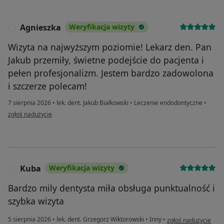
Agnieszka
Weryfikacja wizyty
A
Wizyta na najwyższym poziomie! Lekarz den. Pan
Jakub przemiły, świetne podejście do pacjenta i
pełen profesjonalizm. Jestem bardzo zadowolona
i szczerze polecam!
7 sierpnia 2026
•
lek. dent. Jakub Białkowski
•
Leczenie endodontyczne
•
w opinii użytkownika Agnieszka
zgłoś nadużycie
Kuba
Weryfikacja wizyty
K
Bardzo mily dentysta miła obsługa punktualność i
szybka wizyta
w opinii użytkownik
5 sierpnia 2026
•
lek. dent. Grzegorz Wiktorowski
•
Inny
•
zgłoś nadużycie