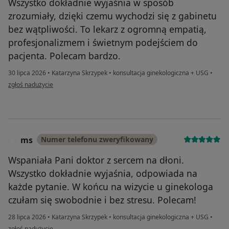
Wszystko dokładnie wyjaśnia w sposób
zrozumiały, dzięki czemu wychodzi się z gabinetu
bez wątpliwości. To lekarz z ogromną empatią,
profesjonalizmem i świetnym podejściem do
pacjenta. Polecam bardzo.
30 lipca 2026
•
Katarzyna Skrzypek
•
konsultacja ginekologiczna + USG
•
w opinii użytkownika WK
zgłoś nadużycie
ms
Numer telefonu zweryfikowany
M
Wspaniała Pani doktor z sercem na dłoni.
Wszystko dokładnie wyjaśnia, odpowiada na
każde pytanie. W końcu na wizycie u ginekologa
czułam się swobodnie i bez stresu. Polecam!
28 lipca 2026
•
Katarzyna Skrzypek
•
konsultacja ginekologiczna + USG
•
w opinii użytkownika ms
zgłoś nadużycie