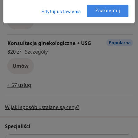
Konsultacja stomatologiczna
Od 150 zł
Szczegóły
Zaakceptuj
Edytuj ustawienia
Umów
Konsultacja ginekologiczna + USG
Popularna
konsultacja ginekologiczna + USG
320 zł
Szczegóły
Umów
+ 57 usług
W jaki sposób ustalane są ceny?
Specjaliści