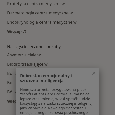
Protetyka centra medyczne w
Dermatologia centra medyczne w
Endokrynologia centra medyczne w
Więcej (7)
Więcej w kategorii: Najpopularniesze centra m
Najczęście leczone choroby
Asymetria ciała w
Biodro trzaskające w
Ból barku w
Dobrostan emocjonalny i
sztuczna inteligencja
Ból biodra w
Niniejsza ankieta, przygotowana przez
Ból karku w
zespół Patient Care Doctoralia, ma na celu
lepsze zrozumienie, w jaki sposób ludzie
Więcej (12)
korzystają z narzędzi sztucznej inteligencji
Więcej w kategorii: Najczęście leczone choroby
jako wsparcia dla swojego dobrostanu
emocjonalnego i zdrowia psychicznego.