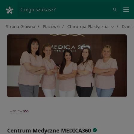
Me
Czego szukasz?
Strona Główna
Placówki
Chirurgia Plastyczna
Dzier
Zmień mias
Centrum Medyczne MEDICA360