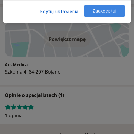
Zaakceptuj
Edytuj ustawienia
Adres
Powiększ mapę
Ars Medica
Szkolna 4, 84-207 Bojano
Opinie o specjalistach (1)
1 opinia