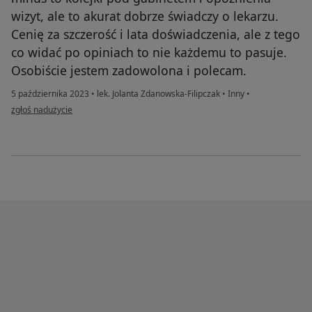
wizyt, ale to akurat dobrze świadczy o lekarzu.
Cenię za szczerość i lata doświadczenia, ale z tego
co widać po opiniach to nie każdemu to pasuje.
Osobiście jestem zadowolona i polecam.
5 października 2023
•
lek. Jolanta Zdanowska-Filipczak
•
Inny
•
w opinii użytkownika Ewa
zgłoś nadużycie