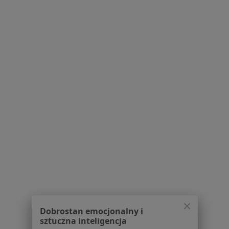
Konsultacja urologiczna
Brak dostępnych specjalistów z wolnymi terminami w tym centrum medycznym.
Pokaż profil
MedicaPark Centrum Medyczne
·
Więcej
Urologia, Ginekologia, Alergologia
32 opinie
Gdańska 14, Kartuzy
•
Mapa
Dobrostan emocjonalny i
sztuczna inteligencja
Brak dostępnych specjalistów z wolnymi terminami w tym centrum medycznym.