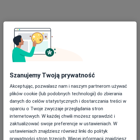
MK - Medycyna i Kosmetologia sp. z o.o.
·
Więcej
Urologia, Interna, Fizjoterapia
4317 opinii
Malczewskiego 51, Gdańsk
•
Mapa
Konsultacja urologiczna
350 zł
lek. Radosław
Brunowicz
Szanujemy Twoją prywatność
urolog
Akceptując, pozwalasz nam i naszym partnerom używać
Brak dostępnych specjalistów z wolnymi terminami w tym centrum medycznym.
plików cookie (lub podobnych technologii) do zbierania
danych do celów statystycznych i dostarczania treści w
Pokaż profil
oparciu o Twoje zwyczaje przeglądania stron
internetowych. W każdej chwili możesz sprawdzić i
zaktualizować swoje preferencje w ustawieniach. W
ustawieniach znajdziesz również linki do polityk
prywatności stron trzecich. Więcej informacji znajdziesz