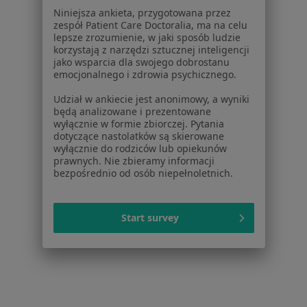
Niniejsza ankieta, przygotowana przez
Pokaż profil
zespół Patient Care Doctoralia, ma na celu
lepsze zrozumienie, w jaki sposób ludzie
korzystają z narzędzi sztucznej inteligencji
jako wsparcia dla swojego dobrostanu
emocjonalnego i zdrowia psychicznego.
Udział w ankiecie jest anonimowy, a wyniki
będą analizowane i prezentowane
wyłącznie w formie zbiorczej. Pytania
dotyczące nastolatków są skierowane
wyłącznie do rodziców lub opiekunów
prawnych. Nie zbieramy informacji
bezpośrednio od osób niepełnoletnich.
Centrum Medyczne Kaszuby - Filia nr 2
·
Więcej
Urologia, Chirurgia, Interna
14 opinii
Start survey
Mściwoja II 13, Kartuzy
•
Mapa
Brak dostępnych specjalistów z wolnymi terminami w tym centrum medycznym.
Pokaż profil