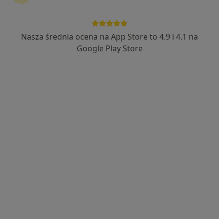
Nasza średnia ocena na App Store to 4.9 i 4.1 na
Mediss Medical Clinic
Google Play Store
·
Więcej
Urologia, Medycyna estetyczna, Ginekologia
1286 opinii
Lotnicza 31, Banino
•
Mapa
Konsultacja urologiczna
300 zł
lek. Adam
Blumensztajn
urolog
Brak dostępnych specjalistów z wolnymi terminami w tym centrum medycznym.
Pokaż profil