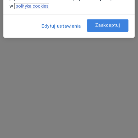
w
polityka cookies
Zaakceptuj
Edytuj ustawienia
Bezpieczne płatności
Clinica Bałtycka
·
Więcej
Urologia, Chirurgia, Chirurgia dziecięca
1226 opinii
Sucha 39A lok. 103, Gdańsk
•
Mapa
Brak dostępnych specjalistów z wolnymi terminami w tym centrum medycznym.
Pokaż profil