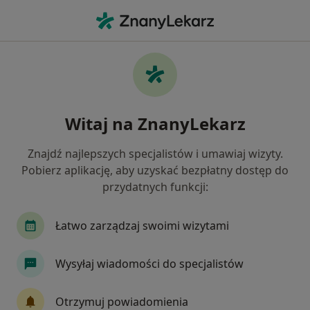
Me
Urologia • Kartuzy, pomorskie
Filtry
• 1
Ubezpieczenie
Map
Urologia placówki w Kartuzach
Witaj na ZnanyLekarz
Jak działają wyniki wyszukiwania
Znajdź najlepszych specjalistów i umawiaj wizyty.
Pobierz aplikację, aby uzyskać bezpłatny dostęp do
Wybierz swoje ubezpieczenie
przydatnych funkcji:
Compensa
LUX MED
POLMED
Saltus
Łatwo zarządzaj swoimi wizytami
Wysyłaj wiadomości do specjalistów
Otrzymuj powiadomienia