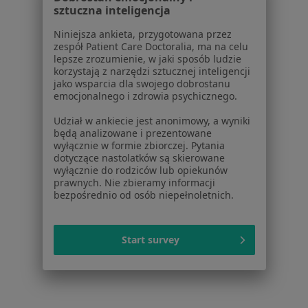
sztuczna inteligencja
Niniejsza ankieta, przygotowana przez
zespół Patient Care Doctoralia, ma na celu
lepsze zrozumienie, w jaki sposób ludzie
korzystają z narzędzi sztucznej inteligencji
jako wsparcia dla swojego dobrostanu
emocjonalnego i zdrowia psychicznego.
Udział w ankiecie jest anonimowy, a wyniki
będą analizowane i prezentowane
NZOZ Centrum Terapii Dialog - Ursynów
wyłącznie w formie zbiorczej. Pytania
dotyczące nastolatków są skierowane
(METRO NATOLIN)
wyłącznie do rodziców lub opiekunów
·
Więcej
Diagnostyka, Psychologia, Psychiatria
prawnych. Nie zbieramy informacji
bezpośrednio od osób niepełnoletnich.
140 opinii
Stryjeńskich 19/ 18U, Warszawa
•
Mapa
Start survey
Brak dostępnych specjalistów z wolnymi terminami w tym centrum medycznym.
Pokaż profil