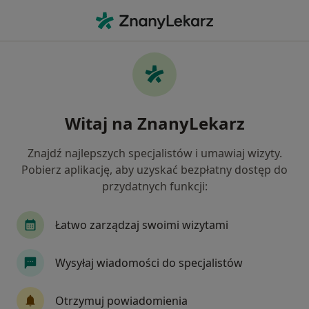
Me
Diagnostyka • Konstancin-Jeziorna, mazowieckie
Filtry
• 1
Ubezpieczenie
Map
Diagnostyka placówki w Konstancinie-
Witaj na ZnanyLekarz
Jeziornie
Jak działają wyniki wyszukiwania
Znajdź najlepszych specjalistów i umawiaj wizyty.
Pobierz aplikację, aby uzyskać bezpłatny dostęp do
przydatnych funkcji:
Wybierz swoje ubezpieczenie
Łatwo zarządzaj swoimi wizytami
Wysyłaj wiadomości do specjalistów
Otrzymuj powiadomienia