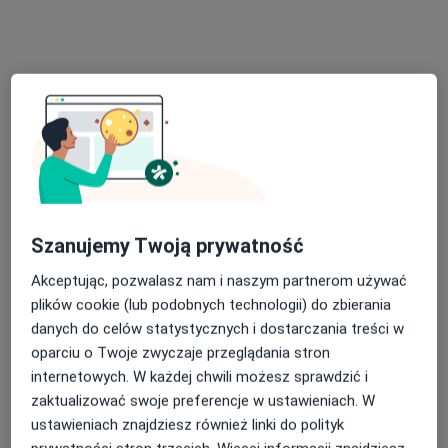
69 opinii
Puławska 410A, Warszawa
•
Mapa
Rezonans Cholangiografia
600 zł
Pokaż więcej usług
POLMED
Diagnostyka
Rezonans
Szanujemy Twoją prywatność
diagnostyka
Akceptując, pozwalasz nam i naszym partnerom używać
Brak dostępnych specjalistów z wolnymi terminami w tym centrum medycznym.
plików cookie (lub podobnych technologii) do zbierania
danych do celów statystycznych i dostarczania treści w
Pokaż profil
oparciu o Twoje zwyczaje przeglądania stron
internetowych. W każdej chwili możesz sprawdzić i
zaktualizować swoje preferencje w ustawieniach. W
ustawieniach znajdziesz również linki do polityk