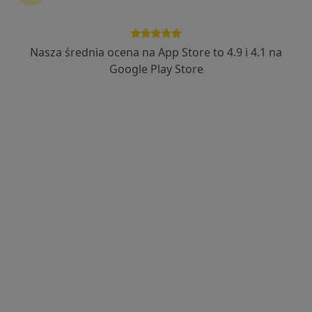
Bezpieczne płatności
LabMed
Nasza średnia ocena na App Store to 4.9 i 4.1 na
Google Play Store
·
Więcej
Diagnostyka, Medycyna, Medycyna ratunkowa
1 opinia
Ogrodowa 16D, Józefosław
•
Mapa
Badania krwi
od 10 zł
Pokaż więcej usług
Punkt Pobrań
LabMed
diagnostyka
Brak dostępnych specjalistów z wolnymi terminami w tym centrum medycznym.
Pokaż profil