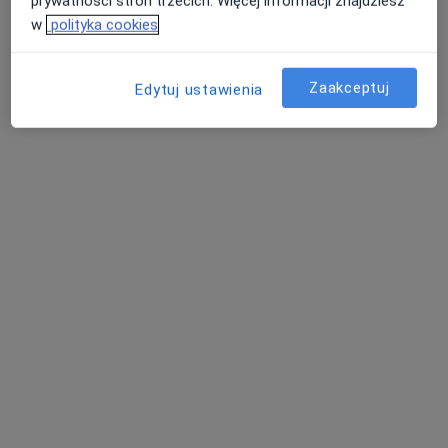
prywatności stron trzecich. Więcej informacji znajdziesz
w
polityka cookies
Zaakceptuj
Edytuj ustawienia
LUX MED Diagnostyka Warszawa -
Puławska 455
Diagnostyka
5 opinii
ul. Puławska 455, Warszawa
•
Mapa
Konsultacja diagnostyczna
Brak dostępnych specjalistów z wolnymi terminami w tym centrum medycznym.
Pokaż profil
Dostępni specjaliści