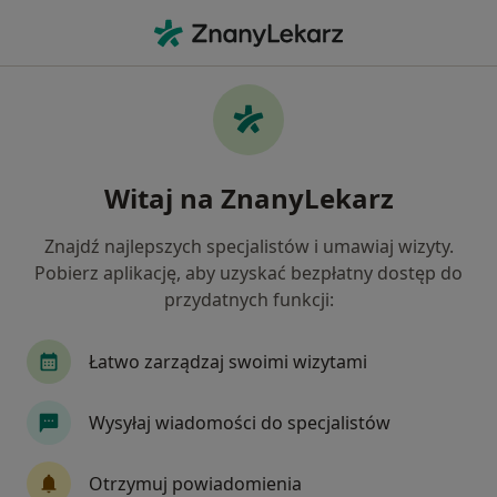
Me
Dermatologia • Świdnik, lubelskie
Filtry
• 1
Ubezpieczenie
Map
Dermatologia placówki w Świdniku
Witaj na ZnanyLekarz
Jak działają wyniki wyszukiwania
Znajdź najlepszych specjalistów i umawiaj wizyty.
Pobierz aplikację, aby uzyskać bezpłatny dostęp do
Wybierz swoje ubezpieczenie
przydatnych funkcji:
Łatwo zarządzaj swoimi wizytami
Wysyłaj wiadomości do specjalistów
Otrzymuj powiadomienia