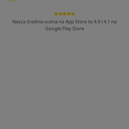
Bezpieczne płatności
Klinika N Medic
Nasza średnia ocena na App Store to 4.9 i 4.1 na
·
Więcej
Dermatologia, Alergologia, Diabetologia
Google Play Store
1432 opinie
aleja Kompozytorów Polskich 3, Lublin
•
Mapa
Konsultacja dermatologiczna
250 zł
Pokaż więcej usług
dr n. med.
Magdalena Flisiuk
dermatolog
Brak dostępnych specjalistów z wolnymi terminami w tym centrum medycznym.
Pokaż profil