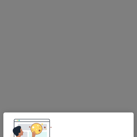
Szostakiewicz
dermatolog
Brak dostępnych specjalistów z wolnymi terminami w tym centrum medycznym.
Pokaż profil
Bezpieczne płatności
IDEALMED Centrum Medycyny
Estetycznej, Stomatologii i Kosmetologii
Profesjonalnej
·
Więcej
Dermatologia, Chirurgia plastyczna, Stomatologia