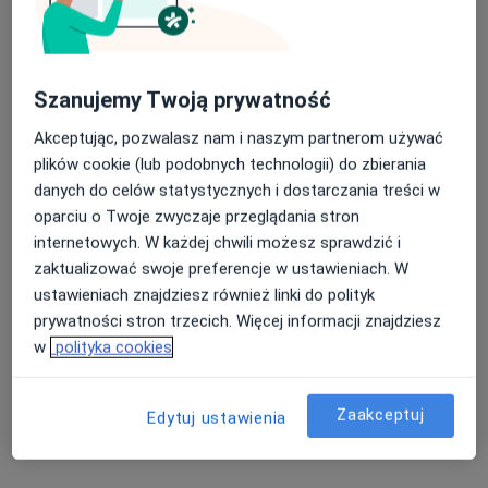
83 opinie
ul. Chodźki 13/ 4, Lublin
•
Mapa
Brak dostępnych specjalistów z wolnymi terminami w tym centrum medycznym.
Szanujemy Twoją prywatność
Pokaż profil
Akceptując, pozwalasz nam i naszym partnerom używać
plików cookie (lub podobnych technologii) do zbierania
danych do celów statystycznych i dostarczania treści w
oparciu o Twoje zwyczaje przeglądania stron
internetowych. W każdej chwili możesz sprawdzić i
zaktualizować swoje preferencje w ustawieniach. W
ustawieniach znajdziesz również linki do polityk
prywatności stron trzecich. Więcej informacji znajdziesz
w
polityka cookies
Centrum Medyczne Chodźki - NOWE
Prywatne Specjalistyczne Gabinety
Zaakceptuj
Edytuj ustawienia
Lekarskie
·
Więcej
Dermatologia, Ginekologia, Radiologia