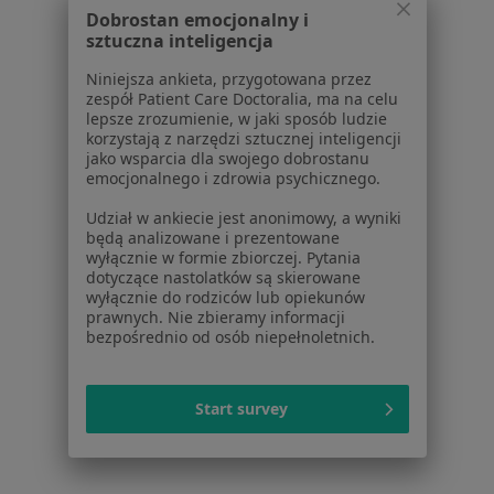
Dobrostan emocjonalny i
sztuczna inteligencja
Niniejsza ankieta, przygotowana przez
zespół Patient Care Doctoralia, ma na celu
lepsze zrozumienie, w jaki sposób ludzie
Top Medical Sp. z o.o
korzystają z narzędzi sztucznej inteligencji
jako wsparcia dla swojego dobrostanu
·
Więcej
Dermatologia, Chirurgia, Radiologia
emocjonalnego i zdrowia psychicznego.
66 opinii
Udział w ankiecie jest anonimowy, a wyniki
Tadeusza Szeligowskiego 6, Lublin
•
Mapa
będą analizowane i prezentowane
wyłącznie w formie zbiorczej. Pytania
Brak dostępnych specjalistów z wolnymi terminami w tym centrum medycznym.
dotyczące nastolatków są skierowane
wyłącznie do rodziców lub opiekunów
Pokaż profil
prawnych. Nie zbieramy informacji
bezpośrednio od osób niepełnoletnich.
1
2
Start survey
Strona Główna
Placówki
Dermatologia
Świdnik
Zmień miasto
Zmień