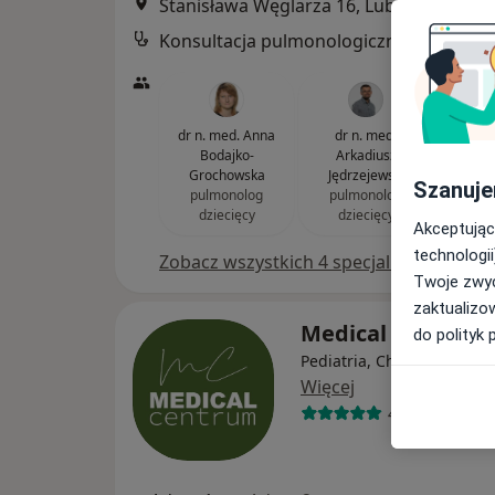
Stanisława Węglarza 16, Lublin
•
Mapa
Kon
dr n. med. Anna
dr n. med.
lek. Ig
Bodajko-
Arkadiusz
(Ka
Grochowska
Jędrzejewski
endo
Szanuje
pulmonolog
pulmonolog
dziecięcy
dziecięcy
Akceptując
technologii
Zobacz wszystkich 4 specjalistów
Twoje zwyc
zaktualizo
Medical Centru
do polityk 
Pediatria, Chirurgia, Diete
Więcej
4486 opinii