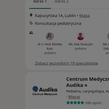
Adres 1
Adres 2
Kapucyńska 1A, Lublin
•
Mapa
Konsultacja pediatryczna
dr n. med. Monika
lek. Ewa Saraczyn
lek.
Kusz
pediatra
Sid
pediatra
pe
Zobacz wszystkich 19 specjalistów
Centrum Medycz
Audika
Pediatria, Laryngologia, A
·
Więcej
690 opinii