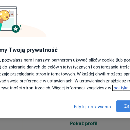
sultacja pulmonologiczno-alergologiczna dzieci
250 zł
a Szopińska
pczuk)
krynolog
my Twoją prywatność
, pozwalasz nam i naszym partnerom używać plików cookie (lub p
) do zbierania danych do celów statystycznych i dostarczania treśc
zaje przeglądania stron internetowych. W każdej chwili możesz spr
wać swoje preferencje w ustawieniach. W ustawieniach znajdziesz ró
m
Dziś
Jutro
Pon,
Wt,
prywatności stron trzecich. Więcej informacji znajdziesz w
polityka
8 Sie
9 Sie
10 Sie
11 Sie
·
tyka
Za
Edytuj ustawienia
Umawianie online nie jest dostępne
Pokaż profil