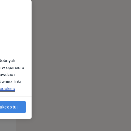
odobnych
i w oparciu o
awdzić i
wnież linki
Śr,
Czw,
Pt,
 cookies
12 Sie
13 Sie
14 Sie
akceptuj