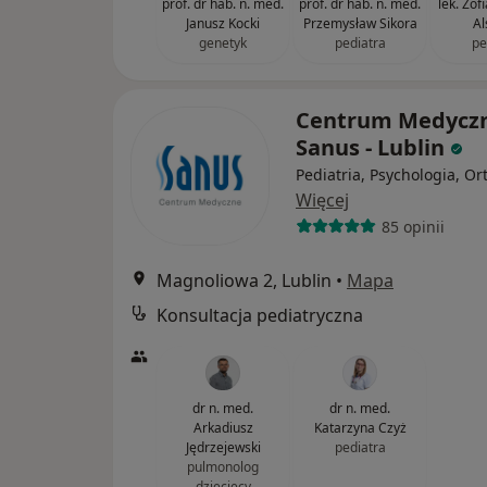
prof. dr hab. n. med.
prof. dr hab. n. med.
lek. Zof
Janusz Kocki
Przemysław Sikora
Al
genetyk
pediatra
pe
Centrum Medycz
Sanus - Lublin
Pediatria, Psychologia, Or
Więcej
85 opinii
Magnoliowa 2, Lublin
•
Mapa
Konsultacja pediatryczna
dr n. med.
dr n. med.
Arkadiusz
Katarzyna Czyż
Jędrzejewski
pediatra
pulmonolog
dziecięcy