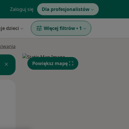
Zaloguj się
Dla profesjonalistów
je dzieci
Więcej filtrów
•
1
ukiwania
Powiększ mapę
Śr,
Czw,
Pt,
12 Sie
13 Sie
14 Sie