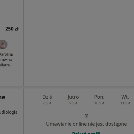
250 zł
 Karolina
orowska
diatra
ne
Dziś
Jutro
Pon,
Wt,
8 Sie
9 Sie
10 Sie
11 Sie
udiologia
Umawianie online nie jest dostępne