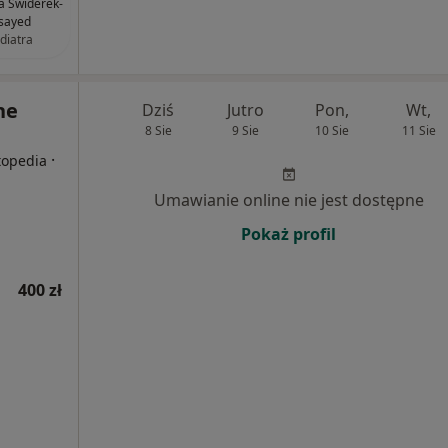
ia Świderek-
sayed
diatra
ne
Dziś
Jutro
Pon,
Wt,
8 Sie
9 Sie
10 Sie
11 Sie
·
topedia
Umawianie online nie jest dostępne
Pokaż profil
400 zł