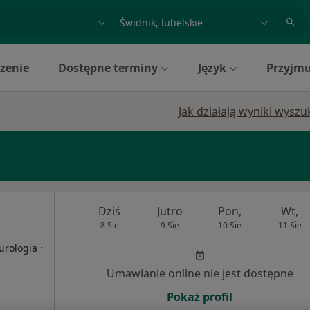
acja, badanie lub nazwisko
miasto lub dzielnica
zenie
Dostępne terminy
Język
Przyjmu
Jak działają wyniki wysz
Dziś
Jutro
Pon,
Wt,
8 Sie
9 Sie
10 Sie
11 Sie
·
urologia
Umawianie online nie jest dostępne
Pokaż profil