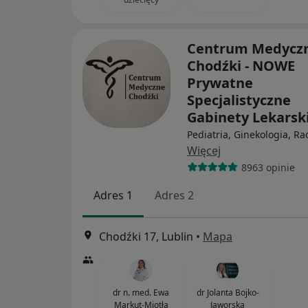
Centrum Medycz
Chodźki - NOWE
Prywatne
Specjalistyczne
Gabinety Lekarsk
Pediatria, Ginekologia, Ra
Więcej
8963 opinie
Adres 1
Adres 2
Chodźki 17, Lublin
•
Mapa
dr n. med. Ewa
dr Jolanta Bojko-
Markut-Miotła
Jaworska