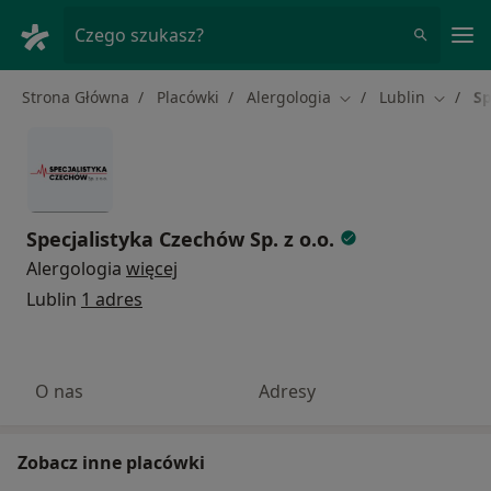
Me
Czego szukasz?
Strona Główna
Placówki
Alergologia
Lublin
Sp
Zmień miasto
Zmień m
Specjalistyka Czechów Sp. z o.o.
Alergologia
więcej
Lublin
1 adres
O nas
Adresy
Zobacz inne placówki