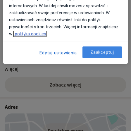
całej rodziny.
internetowych. W każdej chwili możesz sprawdzić i
zaktualizować swoje preferencje w ustawieniach. W
W naszej Poradni specjalistycznej działają następujące
ustawieniach znajdziesz również linki do polityk
gabinety:
alergologiczny, chirurgiczny,
prywatności stron trzecich. Więcej informacji znajdziesz
ortopedyczny, dermatologiczny, stomatologiczny,
w
polityka cookies
diabetologiczny, endokrynologiczny, logopedyczny,
kardiologiczny, ginekologiczny, neurologiczny,
reumatologiczny, laryngologiczny, okulistyczny,
Zaakceptuj
Edytuj ustawienia
oraz
zdrowia psychicznego.
O nas
więcej
Zobacz więcej
Adres