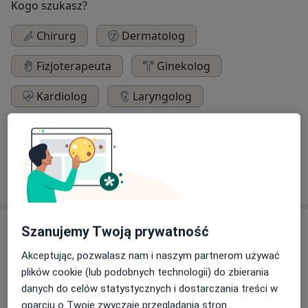
Kogo szukasz?
Chirurg
Dermatolog
Fizjoterapeuta
Ginekolog
Kardiolog
Laryngolog
Neurolog
Okulista
Ortopeda
Pediatra
Psychiatra
Urolog
Szukaj innej specjalizacji
O nas
Szanujemy Twoją prywatność
Specjalistyka Czechów działa z myślą, aby zapewnić
Akceptując, pozwalasz nam i naszym partnerom używać
swoim pacjentom szeroki dostęp do opieki medycznej
plików cookie (lub podobnych technologii) do zbierania
na najwyższym poziomie.
Zapewniamy nowoczesną
danych do celów statystycznych i dostarczania treści w
diagnostykę i specjalistyczną opiekę medyczną dla
oparciu o Twoje zwyczaje przeglądania stron