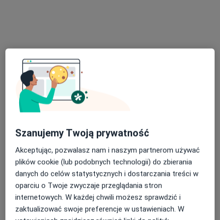
Przychodnia Lekarska Medica Grażyna E.
Pietrzykowska - Krzysztof S. Tobiasz
Dermatologia, Interna, Medycyna rodzinna
Prądzyńskiego 4 2/40/41, Ostrołęka
•
Mapa
Brak dostępnych specjalistów z wolnymi terminami w tym centrum medycznym.
Pokaż profil
Szanujemy Twoją prywatność
Akceptując, pozwalasz nam i naszym partnerom używać
plików cookie (lub podobnych technologii) do zbierania
danych do celów statystycznych i dostarczania treści w
oparciu o Twoje zwyczaje przeglądania stron
internetowych. W każdej chwili możesz sprawdzić i
zaktualizować swoje preferencje w ustawieniach. W