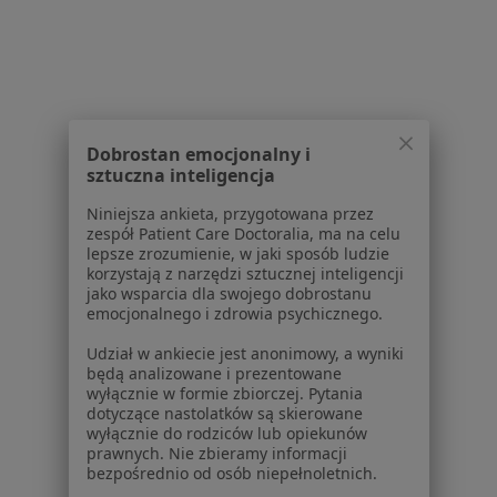
Brak dostępnych specjalistów z wolnymi terminami w tym centrum medycznym.
Pokaż profil
Dobrostan emocjonalny i
sztuczna inteligencja
Niniejsza ankieta, przygotowana przez
zespół Patient Care Doctoralia, ma na celu
lepsze zrozumienie, w jaki sposób ludzie
korzystają z narzędzi sztucznej inteligencji
jako wsparcia dla swojego dobrostanu
emocjonalnego i zdrowia psychicznego.
Bezpieczne płatności
Doctorpro Łódź Centrum Medyczne
Udział w ankiecie jest anonimowy, a wyniki
będą analizowane i prezentowane
·
Więcej
Dermatologia, Chirurgia, Diagnostyka
wyłącznie w formie zbiorczej. Pytania
1174 opinie
dotyczące nastolatków są skierowane
wyłącznie do rodziców lub opiekunów
Konsultacja dermatologiczna online
240 zł
prawnych. Nie zbieramy informacji
bezpośrednio od osób niepełnoletnich.