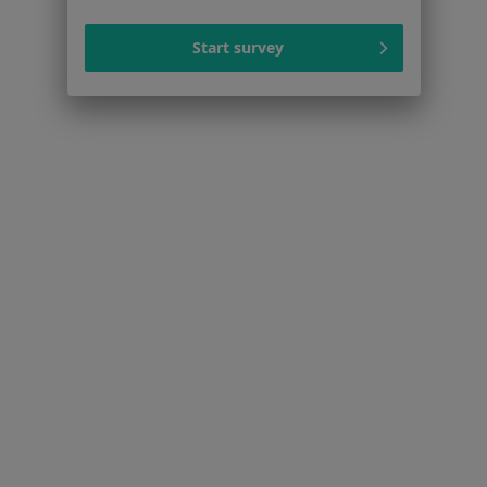
Start survey
dr n. med. Irmina
Olejniczak-Staruch
dermatolog
Brak dostępnych specjalistów z wolnymi terminami w tym centrum medycznym.
Pokaż profil
Strona Główna
Placówki
Dermatologia
Zmień miasto
Ostrołęka
Zmień miasto
Serwis