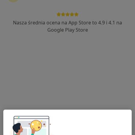
Centrum Medyczne Centrum Medycyny
Rodzinnej w Ostrołęce
Nasza średnia ocena na App Store to 4.9 i 4.1 na
·
Więcej
Ortopedia, Dermatologia, Gastrologia
Google Play Store
373 opinie
11 Listopada 37, Ostrołęka
•
Mapa
Konsultacja ortopedyczna
od 300 zł
Brak dostępnych specjalistów z wolnymi terminami w tym centrum medycznym.
Pokaż profil