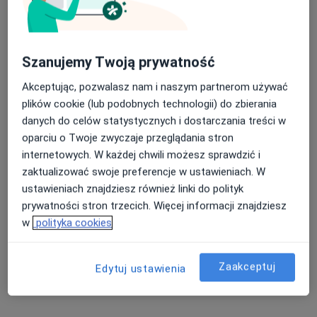
Nowa Medica
·
Więcej
Ortopedia, Chirurgia, Chirurgia naczyniowa
42 opinie
Szanujemy Twoją prywatność
ppłk. Łukasza Cieplińskiego Pługa 4, Ostrołęka
•
Mapa
Akceptując, pozwalasz nam i naszym partnerom używać
Konsultacja ortopedyczna
300 zł
plików cookie (lub podobnych technologii) do zbierania
danych do celów statystycznych i dostarczania treści w
oparciu o Twoje zwyczaje przeglądania stron
internetowych. W każdej chwili możesz sprawdzić i
lek. Michał Dębiński
lek. Mieszko Jeżyna
zaktualizować swoje preferencje w ustawieniach. W
ortopeda
ortopeda
ustawieniach znajdziesz również linki do polityk
Brak dostępnych specjalistów z wolnymi terminami w tym centrum medycznym.
prywatności stron trzecich. Więcej informacji znajdziesz
w
polityka cookies
Pokaż profil
Zaakceptuj
Edytuj ustawienia
Dostępni specjaliści