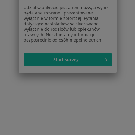
Choroby
Udział w ankiecie jest anonimowy, a wyniki
Pomoc
będą analizowane i prezentowane
Aplikacje mobilne
wyłącznie w formie zbiorczej. Pytania
Blog dla pacjentów
dotyczące nastolatków są skierowane
wyłącznie do rodziców lub opiekunów
Dla profesjonalistów
prawnych. Nie zbieramy informacji
bezpośrednio od osób niepełnoletnich.
Cennik
Dla lekarzy
Start survey
Dla placówek medycznych
Noa Notes
nowość
Baza wiedzy
Centrum Pomocy dla Specjalisty
Kontakt
ZnanyLekarz - Strona główna
ZnanyLekarz Sp. z o.o.
ul. Kolejowa 5/7
01-217 Warszawa, Polska