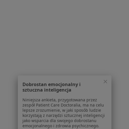
Polityka prywatności pacjentów
Polityka prywatności profesjonalistów
Polityka prywatności dla profesjonalistów, których
dane pozyskaliśmy samodzielnie
Polityka cookies
Jak działają wyniki wyszukiwania
Dostępność
O nas
Praca
Rekrutujemy!
Partnerzy
Centrum prasowe
Kontakt
Dobrostan emocjonalny i
sztuczna inteligencja
Dla pacjentów
Niniejsza ankieta, przygotowana przez
Lekarze
zespół Patient Care Doctoralia, ma na celu
Placówki medyczne
lepsze zrozumienie, w jaki sposób ludzie
korzystają z narzędzi sztucznej inteligencji
Pytania i odpowiedzi
jako wsparcia dla swojego dobrostanu
Usługi i zabiegi
emocjonalnego i zdrowia psychicznego.