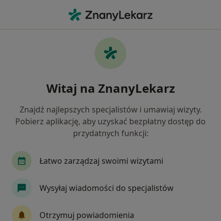
Me
Ortopedia • Ostrołęka, mazowieckie
Filtry
• 1
Ubezpieczenie
Map
Ortopedia placówki w Ostrołęce
Witaj na ZnanyLekarz
Jak działają wyniki wyszukiwania
Znajdź najlepszych specjalistów i umawiaj wizyty.
Pobierz aplikację, aby uzyskać bezpłatny dostęp do
Wybierz swoje ubezpieczenie
przydatnych funkcji:
Łatwo zarządzaj swoimi wizytami
Wysyłaj wiadomości do specjalistów
Otrzymuj powiadomienia