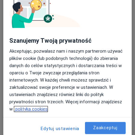
Centrum Medyczne Centrum Medycyny
Rodzinnej w Ostrołęce
Nasza średnia ocena na App Store to 4.9 i 4.1 na
·
Więcej
Radiologia, Dermatologia, Gastrologia
Google Play Store
372 opinie
Szanujemy Twoją prywatność
11 Listopada 37, Ostrołęka
•
Mapa
Konsultacja radiologiczna
Akceptując, pozwalasz nam i naszym partnerom używać
plików cookie (lub podobnych technologii) do zbierania
Brak dostępnych specjalistów z wolnymi terminami w tym centrum medycznym.
danych do celów statystycznych i dostarczania treści w
oparciu o Twoje zwyczaje przeglądania stron
Pokaż profil
internetowych. W każdej chwili możesz sprawdzić i
zaktualizować swoje preferencje w ustawieniach. W
ustawieniach znajdziesz również linki do polityk
prywatności stron trzecich. Więcej informacji znajdziesz
w
polityka cookies
Zaakceptuj
Edytuj ustawienia