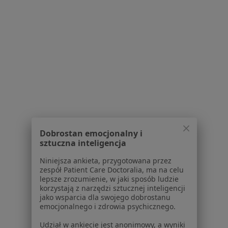
Choroby
Pomoc
Aplikacje mobilne
Blog dla pacjentów
Dla profesjonalistów
Cennik
Dla lekarzy
Dla placówek medycznych
Noa Notes
nowość
Dobrostan emocjonalny i
Baza wiedzy
sztuczna inteligencja
Centrum Pomocy dla Specjalisty
Niniejsza ankieta, przygotowana przez
Kontakt
zespół Patient Care Doctoralia, ma na celu
ZnanyLekarz - Strona główna
lepsze zrozumienie, w jaki sposób ludzie
korzystają z narzędzi sztucznej inteligencji
ZnanyLekarz Sp. z o.o.
jako wsparcia dla swojego dobrostanu
ul. Kolejowa 5/7
emocjonalnego i zdrowia psychicznego.
01-217 Warszawa, Polska
Udział w ankiecie jest anonimowy, a wyniki