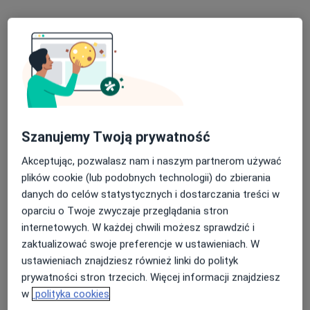
lek. Emilia Jakubowska
·
Więcej
Pediatra, Pulmonolog dziecięcy
49 opinii
Szanujemy Twoją prywatność
Chorzowska 152, Katowice
•
Mapa
Akceptując, pozwalasz nam i naszym partnerom używać
Centrum Medyczne enel-med - Oddział Katowice - Chorzowska
plików cookie (lub podobnych technologii) do zbierania
Konsultacja pediatryczna (dzieci chore)
253 zł
danych do celów statystycznych i dostarczania treści w
Specjalista nie oferuje umawiania online pod tym adresem.
oparciu o Twoje zwyczaje przeglądania stron
internetowych. W każdej chwili możesz sprawdzić i
Poproś o wizytę
zaktualizować swoje preferencje w ustawieniach. W
ustawieniach znajdziesz również linki do polityk
prywatności stron trzecich. Więcej informacji znajdziesz
w
polityka cookies