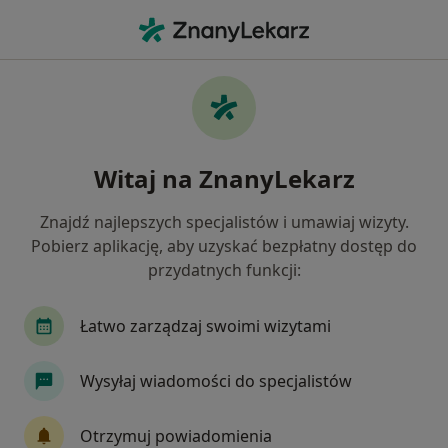
Me
Alergia • Chorzów, śląskie
Filtry
• 1
Ubezpieczenie
Map
Alergia specjaliści w Chorzowie
Witaj na ZnanyLekarz
Jak działają wyniki wyszukiwania
Znajdź najlepszych specjalistów i umawiaj wizyty.
Pobierz aplikację, aby uzyskać bezpłatny dostęp do
Jakiego specjalisty szukasz?
przydatnych funkcji:
Internista
Pediatra
Alergolog
Derma
Łatwo zarządzaj swoimi wizytami
Wysyłaj wiadomości do specjalistów
Otrzymuj powiadomienia