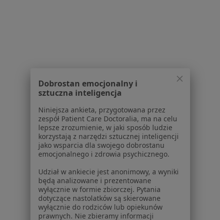
1
2
Powiązane wyszukiwania
W pobliżu Chorzowa
Alergia w Katowicach
Dobrostan emocjonalny i
sztuczna inteligencja
Alergia w Gliwicach
Niniejsza ankieta, przygotowana przez
Alergia w Sosnowcu
zespół Patient Care Doctoralia, ma na celu
lepsze zrozumienie, w jaki sposób ludzie
Alergia w Tychach
korzystają z narzędzi sztucznej inteligencji
jako wsparcia dla swojego dobrostanu
Alergia w Mikołowie
emocjonalnego i zdrowia psychicznego.
Więcej (14)
Udział w ankiecie jest anonimowy, a wyniki
Więcej w kategorii: W pobliżu Chorzowa
będą analizowane i prezentowane
wyłącznie w formie zbiorczej. Pytania
Schorzenia w Chorzowie
dotyczące nastolatków są skierowane
wyłącznie do rodziców lub opiekunów
Nadciśnienie tętnicze w Chorzowie
prawnych. Nie zbieramy informacji