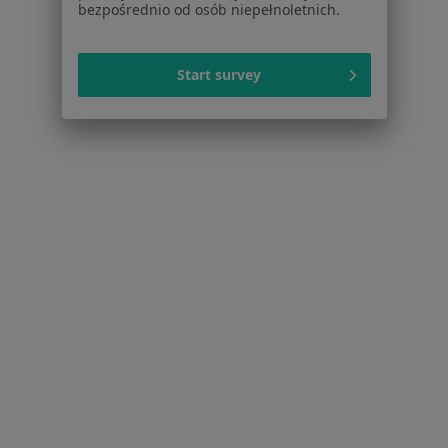
bezpośrednio od osób niepełnoletnich.
Nadciśnienie w Chorzowie
Zaburzenia miesiączkowania w Chorzowie
Start survey
Choroba wieńcowa w Chorzowie
Choroby dorosłych w Chorzowie
Więcej (15)
Więcej w kategorii: Schorzenia w Chorzowie
Alergia Specjaliści W Chorzowie
Serwis
Regulamin