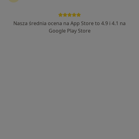
Nasza średnia ocena na App Store to 4.9 i 4.1 na
lek. Aneta Korczak
Google Play Store
·
Więcej
Lekarz rodzinny
18 opinii
Chorzowska 152, Katowice
•
Mapa
Centrum Medyczne enel-med - Oddział Katowice - Chorzowska
Konsultacja internistyczna
219 zł
Specjalista nie oferuje umawiania online pod tym adresem.
Poproś o wizytę