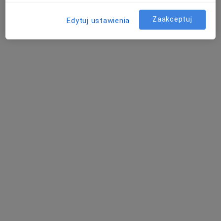
Zaakceptuj
Edytuj ustawienia
mgr Barbara Sitkiewicz
·
Więcej
Dietetyk
14 opinii
Adres
Online 1
Online 2
Żelazna 10, Katowice
•
Mapa
HARMONIA Poradnia Zdrowia Psychicznego Grupa LUX MED Katowice - Żelazna 10
Konsultacja dietetyczna (pierwsza wizyta)
od 269 zł
Specjalista nie oferuje umawiania online pod tym adresem.
Poproś o wizytę