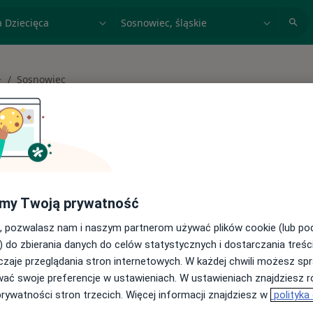
acja, badanie lub nazwisko
miasto lub dzielnica
Sosnowiec
mień miasto
 spełniających podane kryteria
my Twoją prywatność
buj konsultacje online ze specjalistami z
, pozwalasz nam i naszym partnerom używać plików cookie (lub p
) do zbierania danych do celów statystycznych i dostarczania treśc
cji online
zaje przeglądania stron internetowych. W każdej chwili możesz spr
wać swoje preferencje w ustawieniach. W ustawieniach znajdziesz ró
prywatności stron trzecich. Więcej informacji znajdziesz w
polityka