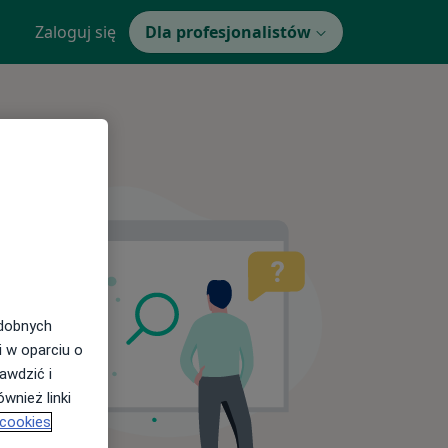
Zaloguj się
Dla profesjonalistów
odobnych
i w oparciu o
awdzić i
wnież linki
 cookies