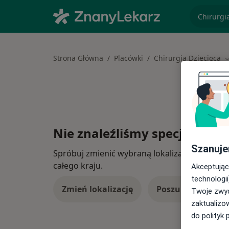
specjaliz
Strona Główna
Placówki
Chirurgia Dziecięca
Z
Nie znaleźliśmy specjalistów
Szanuje
Spróbuj zmienić wybraną lokalizację lub wypró
całego kraju.
Akceptując
technologii
Zmień lokalizację
Poszukaj konsulta
Twoje zwyc
zaktualizo
do polityk 