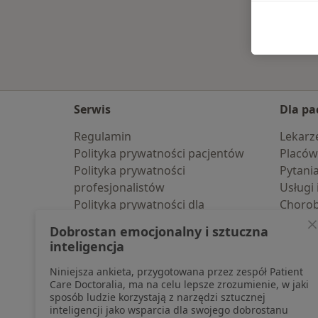
Serwis
Dla pa
Regulamin
Lekarz
Polityka prywatności pacjentów
Placów
Polityka prywatności
Pytani
profesjonalistów
Usługi 
Polityka prywatności dla
Choro
profesjonalistów, których dane
Pomoc
Dobrostan emocjonalny i sztuczna
pozyskaliśmy samodzielnie
Aplika
inteligencja
Polityka cookies
Blog d
Niniejsza ankieta, przygotowana przez zespół Patient
Jak działają wyniki wyszukiwania
Care Doctoralia, ma na celu lepsze zrozumienie, w jaki
Dostępność
sposób ludzie korzystają z narzędzi sztucznej
O nas
inteligencji jako wsparcia dla swojego dobrostanu