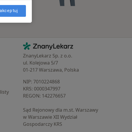
akceptuj
Kontakt
ZnanyLekarz - Strona główna
ZnanyLekarz Sp. z o.o.
ul. Kolejowa 5/7
01-217 Warszawa, Polska
NIP: ⁠7010224868
KRS: ⁠0000347997
isty
REGON: ⁠142276657
Sąd Rejonowy dla m.st. Warszawy
w Warszawie XII Wydział
Gospodarczy KRS