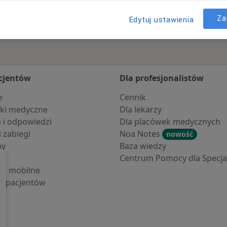
Za
Edytuj ustawienia
cjentów
Dla profesjonalistów
e
Cennik
ki medyczne
Dla lekarzy
a i odpowiedzi
Dla placówek medycznych
i zabiegi
Noa Notes
nowość
by
Baza wiedzy
Centrum Pomocy dla Specjal
cje mobilne
la pacjentów