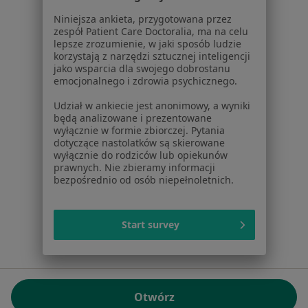
01-217 Warszawa, Polska
Niniejsza ankieta, przygotowana przez
zespół Patient Care Doctoralia, ma na celu
NIP: ⁠7010224868
lepsze zrozumienie, w jaki sposób ludzie
KRS: ⁠0000347997
korzystają z narzędzi sztucznej inteligencji
REGON: ⁠142276657
jako wsparcia dla swojego dobrostanu
emocjonalnego i zdrowia psychicznego.
Sąd Rejonowy dla m.st. Warszawy w Warszawie XII
Udział w ankiecie jest anonimowy, a wyniki
Wydział Gospodarczy KRS
będą analizowane i prezentowane
wyłącznie w formie zbiorczej. Pytania
Facebook
otwiera się w nowej karcie
dotyczące nastolatków są skierowane
wyłącznie do rodziców lub opiekunów
prawnych. Nie zbieramy informacji
bezpośrednio od osób niepełnoletnich.
otwiera się w nowej karcie
otwiera się w nowej karcie
otwiera się w nowej karcie
otwiera się w nowej karci
otwiera się
otwi
Polska
,
Türkiye
,
España
,
Italia
,
Deutschland
,
Česko
,
otwiera się w nowej karcie
otwiera się w nowej karcie
otwiera się w nowej karcie
otwiera się w nowej kar
otwiera się 
otwier
Portugal
,
México
,
Chile
,
Brasil
,
Argentina
,
Perú
,
Start survey
otwiera się w nowej karc
Colombia
Płatności kartą
ROZPORZĄDZENIE (UE) 2022/2065 (DSA) art. 24:
Otwórz