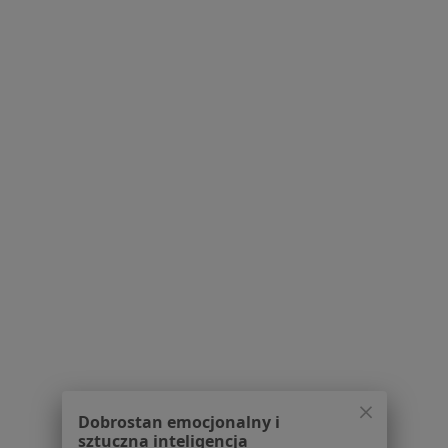
Pytania i odpowiedzi
Usługi i zabiegi
Choroby
Pomoc
Aplikacje mobilne
Blog dla pacjentów
Dla profesjonalistów
Cennik
Dla lekarzy
Dla placówek medycznych
Noa Notes
nowość
Baza wiedzy
Centrum Pomocy dla Specjalisty
Kontakt
ZnanyLekarz - Strona główna
ZnanyLekarz Sp. z o.o.
Dobrostan emocjonalny i
ul. Kolejowa 5/7
sztuczna inteligencja