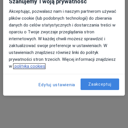
Szanujemy Twoją prywatność
Akceptując, pozwalasz nam i naszym partnerom używać
plików cookie (lub podobnych technologii) do zbierania
Nasza średnia ocena na App Store to 4.9 i 4.1 na
danych do celów statystycznych i dostarczania treści w
Nie znaleźliśmy specjalistów spełniających
Google Play Store
oparciu o Twoje zwyczaje przeglądania stron
podane kryteria
internetowych. W każdej chwili możesz sprawdzić i
zaktualizować swoje preferencje w ustawieniach. W
Spróbuj zmienić wybraną lokalizację lub wypróbuj
ustawieniach znajdziesz również linki do polityk
konsultacje online ze specjalistami z całego kraju.
prywatności stron trzecich. Więcej informacji znajdziesz
w
polityka cookies
Zmień lokalizację
Zaakceptuj
Poszukaj konsultacji online
Edytuj ustawienia