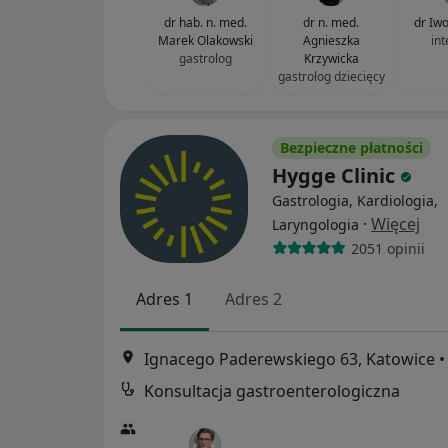
dr hab. n. med.
dr n. med.
dr Iw
Marek Olakowski
Agnieszka
int
gastrolog
Krzywicka
gastrolog dziecięcy
Bezpieczne płatności
Hygge Clinic
Gastrologia, Kardiologia,
·
Więcej
Laryngologia
2051 opinii
Adres 1
Adres 2
Ignacego Paderewskiego 63, Katowice
•
Konsultacja gastroenterologiczna