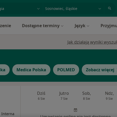
acja, badanie lub nazwisko
miasto lub dzielnica
zenie
Dostępne terminy
Język
Przyjmu
Jak działają wyniki wysz
ska
Medica Polska
POLMED
Zobacz więcej
Dziś
Jutro
Sob,
Ndz,
6 Sie
7 Sie
8 Sie
9 Sie
, Interna
Umawianie online nie jest dostępne