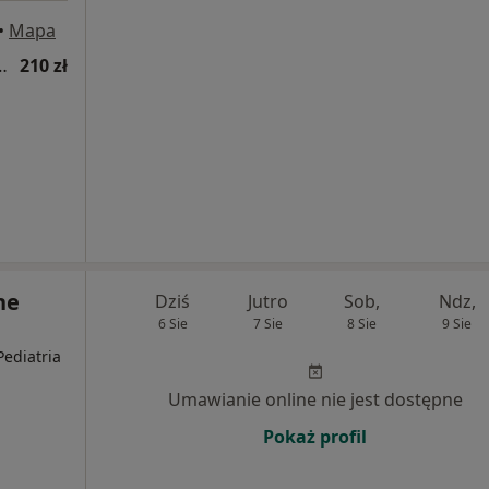
•
Mapa
ogiczna (kolejna wizyta)
210 zł
ne
Dziś
Jutro
Sob,
Ndz,
6 Sie
7 Sie
8 Sie
9 Sie
Pediatria
Umawianie online nie jest dostępne
Pokaż profil