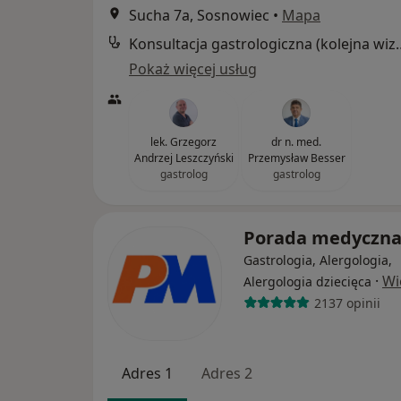
Sucha 7a, Sosnowiec
•
Mapa
Konsultacja gastrol
Pokaż więcej usług
lek. Grzegorz
dr n. med.
Andrzej Leszczyński
Przemysław Besser
gastrolog
gastrolog
Porada medyczn
Gastrologia, Alergologia,
·
Wi
Alergologia dziecięca
2137 opinii
Adres 1
Adres 2