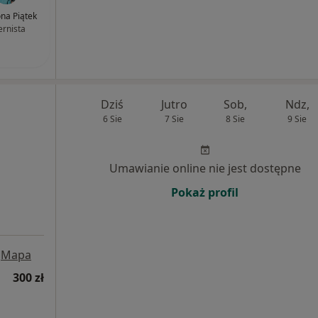
ona Piątek
ernista
Dziś
Jutro
Sob,
Ndz,
6 Sie
7 Sie
8 Sie
9 Sie
Umawianie online nie jest dostępne
Pokaż profil
Mapa
300 zł