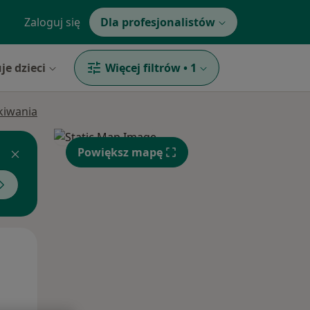
Zaloguj się
Dla profesjonalistów
je dzieci
Więcej filtrów
•
1
ukiwania
Powiększ mapę
Pon,
Wt,
Śr,
10 Sie
11 Sie
12 Sie