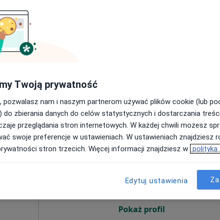
Pokaż profil
200 zł
my Twoją prywatność
, pozwalasz nam i naszym partnerom używać plików cookie (lub p
) do zbierania danych do celów statystycznych i dostarczania treśc
zaje przeglądania stron internetowych. W każdej chwili możesz spr
wać swoje preferencje w ustawieniach. W ustawieniach znajdziesz ró
Dziś
Jutro
Sob,
Ndz,
prywatności stron trzecich. Więcej informacji znajdziesz w
polityka
6 Sie
7 Sie
8 Sie
9 Sie
ra
Za
Edytuj ustawienia
·
ologia
Umawianie online nie jest dostępne
Pokaż profil