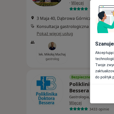
·
Więcej
1936 opinii
3 Maja 40, Dąbrowa Górnicza
•
Mapa
Konsultacja gastrologiczna
Pokaż więcej usług
Szanuje
Akceptując
lek. Mikołaj Machaj
technologii
gastrolog
Twoje zwyc
zaktualizo
Bezpieczne płatności
do polityk 
Poliklinika Dokto
Bessera
Gastrologia, Chirurgia, Ur
Więcej
3433 opinie