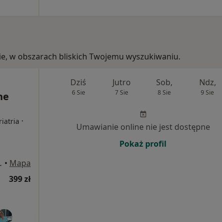
skie, w obszarach bliskich Twojemu wyszukiwaniu.
Dziś
Jutro
Sob,
Ndz,
6 Sie
7 Sie
8 Sie
9 Sie
ne
·
iatria
Umawianie online nie jest dostępne
Pokaż profil
a 54, Katowice
•
Mapa
399 zł