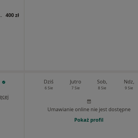
ogiczna (kolejna wizyta)
400 zł
a
Dziś
Jutro
Sob,
Ndz,
6 Sie
7 Sie
8 Sie
9 Sie
ęcej
Umawianie online nie jest dostępne
Pokaż profil