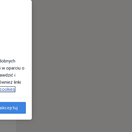
odobnych
i w oparciu o
awdzić i
wnież linki
Pon,
Wt,
Śr,
 cookies
10 Sie
11 Sie
12 Sie
akceptuj