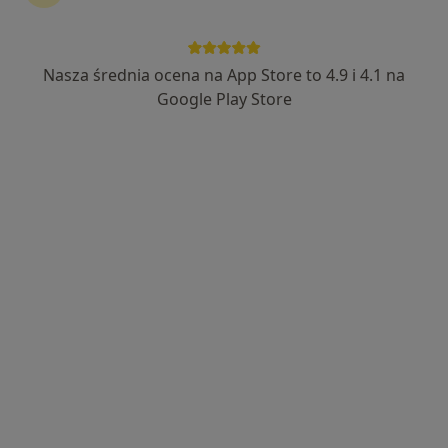
Alimed Centrum Medyczne
·
Więcej
Diabetologia, Medycyna pracy, Endokrynologia
Nasza średnia ocena na App Store to 4.9 i 4.1 na
3165 opinii
Google Play Store
Wodzisławska 14, Żory
•
Mapa
Brak dostępnych specjalistów z wolnymi terminami w tym centrum medycznym.
Pokaż profil
Dostępni specjaliści
Specjaliści znajdują się poza Rybnik, śląskie, w
obszarach bliskich Twojemu wyszukiwaniu.