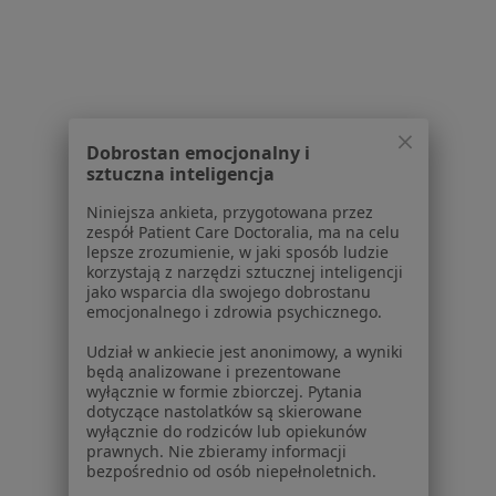
Dobrostan emocjonalny i
NZOZ Centrum Medyczne
sztuczna inteligencja
·
Więcej
Diabetologia, Interna, Pediatria
Niniejsza ankieta, przygotowana przez
39 opinii
zespół Patient Care Doctoralia, ma na celu
lepsze zrozumienie, w jaki sposób ludzie
Byłych Więźniów Politycznych 3, Rybnik
•
Mapa
korzystają z narzędzi sztucznej inteligencji
jako wsparcia dla swojego dobrostanu
Brak dostępnych specjalistów z wolnymi terminami w tym centrum medycznym.
emocjonalnego i zdrowia psychicznego.
Pokaż profil
Udział w ankiecie jest anonimowy, a wyniki
będą analizowane i prezentowane
wyłącznie w formie zbiorczej. Pytania
dotyczące nastolatków są skierowane
wyłącznie do rodziców lub opiekunów
prawnych. Nie zbieramy informacji
Strona Główna
Placówki
Diabetologia
Rybnik
Zmień miasto
Zmień 
bezpośrednio od osób niepełnoletnich.