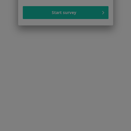
Start survey
Serwis
Regulamin
Polityka prywatności pacjentów
Polityka prywatności profesjonalistów
Polityka prywatności dla profesjonalistów, których
dane pozyskaliśmy samodzielnie
Polityka cookies
Jak działają wyniki wyszukiwania
Dostępność
O nas
Praca
Rekrutujemy!
Partnerzy
Centrum prasowe
Kontakt