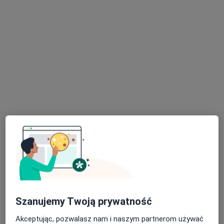
Pokaż profil
Bezpieczne płatności
Centrum Medyczne Salvia
·
Więcej
Diabetologia, Okulistyka, Neurologia
1168 opinii
Adres 1
Adres 2
Szanujemy Twoją prywatność
Panewnicka 130, Katowice
•
Mapa
Akceptując, pozwalasz nam i naszym partnerom używać