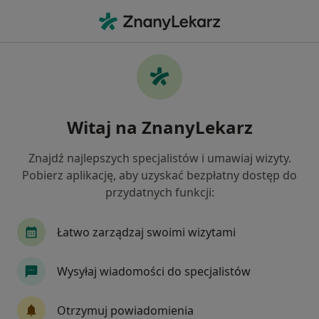
Me
Diabetologia • Rybnik, śląskie
Filtry
• 1
Ubezpieczenie
Map
Diabetologia placówki w Rybniku
Witaj na ZnanyLekarz
Jak działają wyniki wyszukiwania
Znajdź najlepszych specjalistów i umawiaj wizyty.
Pobierz aplikację, aby uzyskać bezpłatny dostęp do
Wybierz swoje ubezpieczenie
przydatnych funkcji:
Łatwo zarządzaj swoimi wizytami
Wysyłaj wiadomości do specjalistów
Otrzymuj powiadomienia