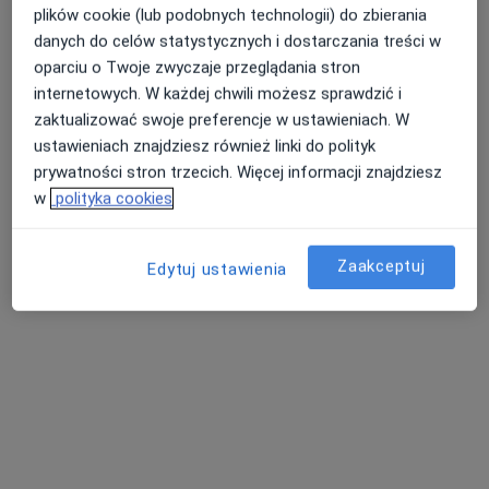
plików cookie (lub podobnych technologii) do zbierania
Konsultacja diabetologiczna
200 zł
danych do celów statystycznych i dostarczania treści w
Brak dostępnych specjalistów z wolnymi terminami w tym centrum medycznym.
oparciu o Twoje zwyczaje przeglądania stron
internetowych. W każdej chwili możesz sprawdzić i
Pokaż profil
zaktualizować swoje preferencje w ustawieniach. W
ustawieniach znajdziesz również linki do polityk
prywatności stron trzecich. Więcej informacji znajdziesz
w
polityka cookies
Zaakceptuj
Edytuj ustawienia
Centrum Medyczne im. Janusza Mierzwy
sp. z o.o.
·
Więcej
Diabetologia, Interna, Urologia
940 opinii
Adres 1
Adres 2