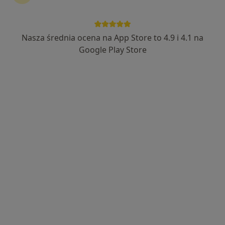
LiftMed
·
Więcej
Urologia, Chirurgia, Ginekologia
Nasza średnia ocena na App Store to 4.9 i 4.1 na
1593 opinie
Google Play Store
Cegielniana 14, Rybnik
•
Mapa
Konsultacja urologiczna
od 250 zł
lek. Wojciech Stołtny
urolog
Brak dostępnych specjalistów z wolnymi terminami w tym centrum medycznym.
Pokaż profil
Dostępni specjaliści