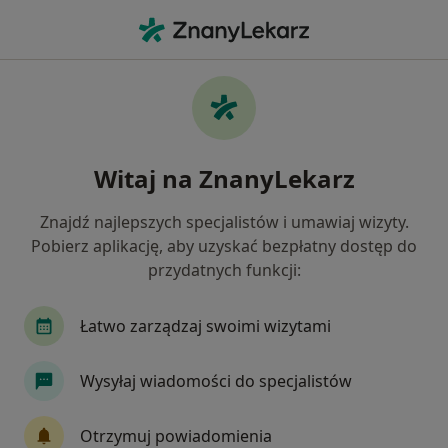
Me
Urologia • Rybnik, śląskie
Filtry
• 1
Ubezpieczenie
Map
Urologia placówki w Rybniku
Witaj na ZnanyLekarz
Jak działają wyniki wyszukiwania
Znajdź najlepszych specjalistów i umawiaj wizyty.
Pobierz aplikację, aby uzyskać bezpłatny dostęp do
Wybierz swoje ubezpieczenie
przydatnych funkcji:
Łatwo zarządzaj swoimi wizytami
Wysyłaj wiadomości do specjalistów
Otrzymuj powiadomienia