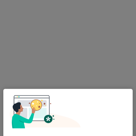
lek. Grzegorz Kwolek
lek. Dawid
urolog
Wiśniewski
urolog
Brak dostępnych specjalistów z wolnymi terminami w tym centrum medycznym.
Pokaż profil
Bezpieczne płatności
Śląski Ośrodek Onkologii Sanivitas
·
Więcej
Urologia, Medycyna rodzinna, Endokrynologia
783 opinie