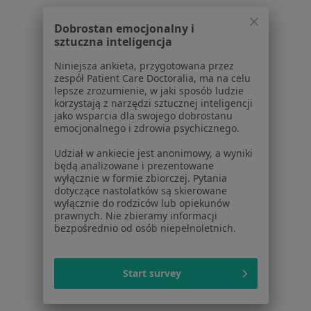
Dobrostan emocjonalny i
sztuczna inteligencja
Familia Specjalistyczna Spółka Lekarska
Krasowska-Salamon i Malczyk-Kęska
Niniejsza ankieta, przygotowana przez
Spółka partnerska
zespół Patient Care Doctoralia, ma na celu
lepsze zrozumienie, w jaki sposób ludzie
·
Więcej
Urologia, Ginekologia, Interna
korzystają z narzędzi sztucznej inteligencji
4 opinie
jako wsparcia dla swojego dobrostanu
emocjonalnego i zdrowia psychicznego.
Sportowa 2A, Czerwionka-Leszczyny
•
Mapa
Udział w ankiecie jest anonimowy, a wyniki
Brak dostępnych specjalistów z wolnymi terminami w tym centrum medycznym.
będą analizowane i prezentowane
wyłącznie w formie zbiorczej. Pytania
dotyczące nastolatków są skierowane
Pokaż profil
wyłącznie do rodziców lub opiekunów
prawnych. Nie zbieramy informacji
bezpośrednio od osób niepełnoletnich.
Strona Główna
Placówki
Urologia
Rybnik
Zmień miasto
Zmień mias
Start survey