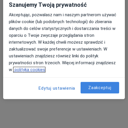
Szanujemy Twoją prywatność
Ul. Wolności 299, Zabrze
•
Mapa
Akceptując, pozwalasz nam i naszym partnerom używać
Konsultacja urologiczna + USG
300 zł
plików cookie (lub podobnych technologii) do zbierania
Pokaż więcej usług
danych do celów statystycznych i dostarczania treści w
oparciu o Twoje zwyczaje przeglądania stron
internetowych. W każdej chwili możesz sprawdzić i
dr n. med. Jacek
zaktualizować swoje preferencje w ustawieniach. W
Zostawa
ustawieniach znajdziesz również linki do polityk
urolog
prywatności stron trzecich. Więcej informacji znajdziesz
Brak dostępnych specjalistów z wolnymi terminami w tym centrum medycznym.
w
polityka cookies
Pokaż profil
Zaakceptuj
Edytuj ustawienia