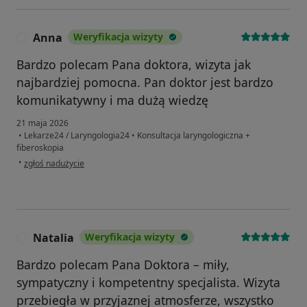
Anna
Weryfikacja wizyty
A
Bardzo polecam Pana doktora, wizyta jak
najbardziej pomocna. Pan doktor jest bardzo
komunikatywny i ma dużą wiedzę
21 maja 2026
•
Lekarze24 / Laryngologia24
•
Konsultacja laryngologiczna +
fiberoskopia
w opinii użytkownika Anna
•
zgłoś nadużycie
Natalia
Weryfikacja wizyty
N
Bardzo polecam Pana Doktora – miły,
sympatyczny i kompetentny specjalista. Wizyta
przebiegła w przyjaznej atmosferze, wszystko