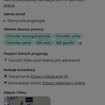
O mnie
laryngologii, z uwzględnieniem chorób uszu, nosa,
więcej
gardła i krtani. Ponadto, wykonuję zabiegi z zakresu
Zakres porad
medycyny estetycznej. Stawiam na indywidualne
Otorynolaryngologia
podejście do pacjenta, skupiając się na wysokiej
jakości opiece medycznej.
Główne obszary pomocy
Choroby laryngologiczne
Choroby ucha
a11y_sr_mor
Choroby zatok
Ból uszu
Ból gardła
+6
Pacjenci których przyjmuję
Dorośli (Tylko pod niektórymi adresami)
Rodzaje konsultacji
Stacjonarne
Zobacz lokalizacje (4)
Konsultacje online
Zobacz kalendarz online
Zdjęcia i filmy