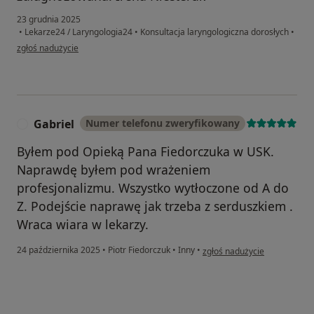
23 grudnia 2025
•
Lekarze24 / Laryngologia24
•
Konsultacja laryngologiczna dorosłych
•
w opinii użytkownika IN
zgłoś nadużycie
Gabriel
Numer telefonu zweryfikowany
G
Byłem pod Opieką Pana Fiedorczuka w USK.
Naprawdę byłem pod wrażeniem
profesjonalizmu. Wszystko wytłoczone od A do
Z. Podejście naprawę jak trzeba z serduszkiem .
Wraca wiara w lekarzy.
w opinii użytkownika Gabriel
24 października 2025
•
Piotr Fiedorczuk
•
Inny
•
zgłoś nadużycie