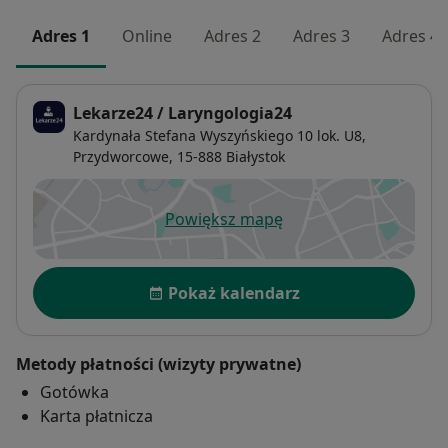
Adres 1
Online
Adres 2
Adres 3
Adres 4
Lekarze24 / Laryngologia24
Kardynała Stefana Wyszyńskiego 10 lok. U8,
Przydworcowe
, 15-888
Białystok
Powiększ mapę
otwiera się w nowej karcie
Dostępność
Pokaż kalendarz
Metody płatności (wizyty prywatne)
Gotówka
Karta płatnicza