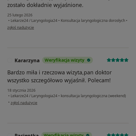
zostało dokładnie wyjaśnione.
25 lutego 2026
•
Lekarze24 / Laryngologia24
•
Konsultacja laryngologiczna dorosłych
•
w opinii użytkownika Natalia
zgłoś nadużycie
Kararzyna
Weryfikacja wizyty
K
Bardzo miła i rzeczowa wizyta,pan doktor
wszystko szczegółowo wyjaśnił. Polecam!
18 stycznia 2026
•
Lekarze24 / Laryngologia24
•
konsultacja laryngologiczna (weekend)
w opinii użytkownika Kararzyna
•
zgłoś nadużycie
Pacjentka
Weryfikacja wizyty
P