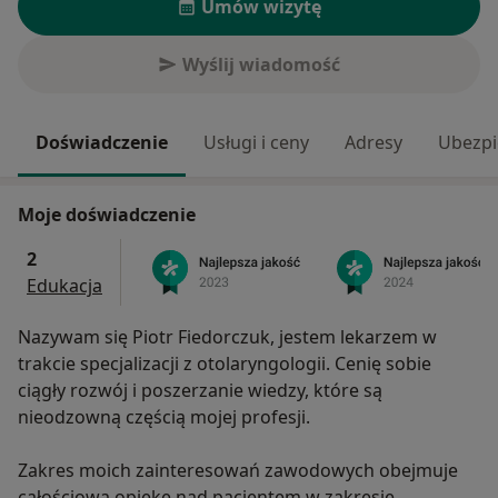
Umów wizytę
Wyślij wiadomość
Doświadczenie
Usługi i ceny
Adresy
Ubezpi
Moje doświadczenie
2
Edukacja
Nazywam się Piotr Fiedorczuk, jestem lekarzem w
trakcie specjalizacji z otolaryngologii. Cenię sobie
ciągły rozwój i poszerzanie wiedzy, które są
nieodzowną częścią mojej profesji.
Zakres moich zainteresowań zawodowych obejmuje
całościową opiekę nad pacjentem w zakresie