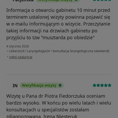
Informacja o otwarciu gabinetu 10 minut przed
terminem ustalonej wizyty powinna pojawić się
w e-mailu informującym o wizycie. Przeczytanie
takiej informacji na drzwiach gabinetu po
przyjściu to tzw "musztarda po obiedzie"
4 stycznia 2026
•
Lekarze24 / Laryngologia24
•
konsultacja laryngologiczna (weekend)
w opinii użytkownika Pacjentka
•
zgłoś nadużycie
IN
Weryfikacja wizyty
I
Wizytę u Pana dr Piotra Fiedorczuka oceniam
bardzo wysoko. W końcu po wielu latach i wielu
konsultacjach u specjalistów zostałam
zdiagnozowana. Irena Niesteruk