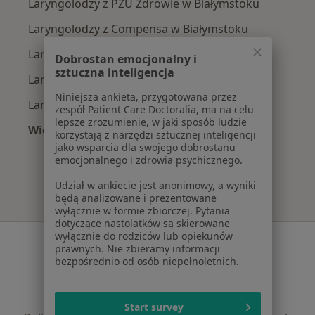
Laryngolodzy z PZU Zdrowie w Białymstoku
Laryngolodzy z Compensa w Białymstoku
Laryngolodzy z Enel-med w Białymstoku
Dobrostan emocjonalny i
sztuczna inteligencja
Laryngolodzy z Allianz w Białymstoku
Niniejsza ankieta, przygotowana przez
Laryngolodzy z POLMED w Białymstoku
zespół Patient Care Doctoralia, ma na celu
lepsze zrozumienie, w jaki sposób ludzie
Więcej (2)
korzystają z narzędzi sztucznej inteligencji
Więcej w kategorii: Najpopularniejsze ubezpie
jako wsparcia dla swojego dobrostanu
emocjonalnego i zdrowia psychicznego.
Udział w ankiecie jest anonimowy, a wyniki
będą analizowane i prezentowane
wyłącznie w formie zbiorczej. Pytania
dotyczące nastolatków są skierowane
wyłącznie do rodziców lub opiekunów
Serwis
prawnych. Nie zbieramy informacji
bezpośrednio od osób niepełnoletnich.
Regulamin
Polityka prywatności pacjentów
Polityka prywatności profesjonalistów
Start survey