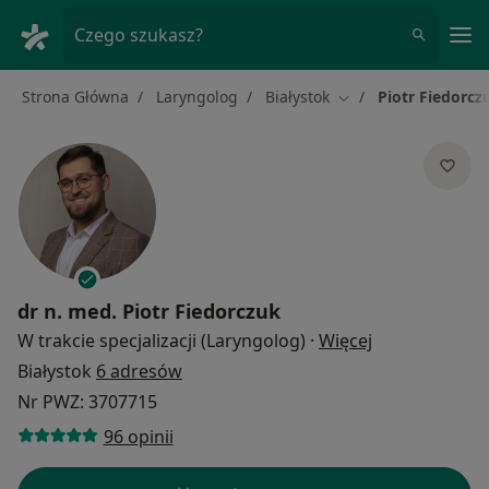
Me
Czego szukasz?
Strona Główna
Laryngolog
Białystok
Piotr Fiedorcz
Zmień miasto
dr n. med.
Piotr Fiedorczuk
O specjalizacj
W trakcie specjalizacji (Laryngolog)
·
Więcej
Białystok
6 adresów
Nr PWZ: 3707715
96 opinii