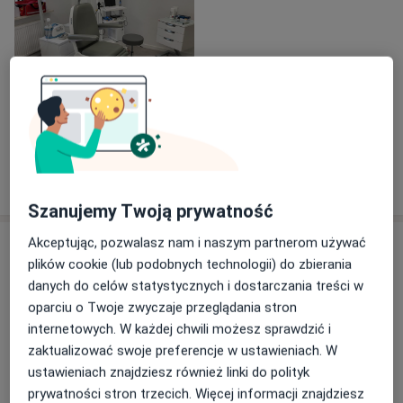
Zobacz galerię (1)
Pokaż więcej
o doświadczeniu
Szanujemy Twoją prywatność
Akceptując, pozwalasz nam i naszym partnerom używać
Usługi i ceny
plików cookie (lub podobnych technologii) do zbierania
Konsultacja laryngologiczna +
danych do celów statystycznych i dostarczania treści w
fiberoskopia
Umów wizytę
oparciu o Twoje zwyczaje przeglądania stron
300 zł
Szczegóły
internetowych. W każdej chwili możesz sprawdzić i
zaktualizować swoje preferencje w ustawieniach. W
Konsultacja laryngologiczna
ustawieniach znajdziesz również linki do polityk
dorosłych
Umów wizytę
prywatności stron trzecich. Więcej informacji znajdziesz