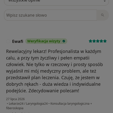
Szukaj w opiniach
Ewafi
Weryfikacja wizyty
E
Rewelacyjny lekarz! Profesjonalista w każdym
calu, a przy tym życzliwy i pełen empatii
człowiek. Nie tylko w rzeczowy i prosty sposób
wyjaśnił mi mój medyczny problem, ale też
przedstawił plan leczenia. Czuję, że jestem w
dobrych rękach - duża wiedza i indywidualne
podejście. Zdecydowanie polecam!
27 lipca 2026
•
Lekarze24 / Laryngologia24
•
Konsultacja laryngologiczna +
fiberoskopia
w opinii użytkownika Ewafi