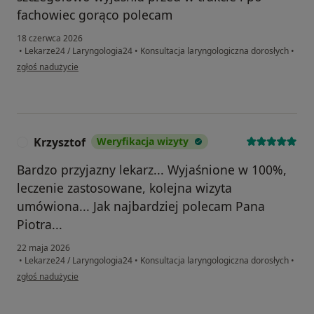
fachowiec gorąco polecam
18 czerwca 2026
•
Lekarze24 / Laryngologia24
•
Konsultacja laryngologiczna dorosłych
•
w opinii użytkownika Jacek królik
zgłoś nadużycie
Krzysztof
Weryfikacja wizyty
K
Bardzo przyjazny lekarz... Wyjaśnione w 100%,
leczenie zastosowane, kolejna wizyta
umówiona... Jak najbardziej polecam Pana
Piotra...
22 maja 2026
•
Lekarze24 / Laryngologia24
•
Konsultacja laryngologiczna dorosłych
•
w opinii użytkownika Krzysztof
zgłoś nadużycie