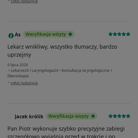
•
zgłoś nadużycie
As
Weryfikacja wizyty
A
Lekarz wnikliwy, wszystko tłumaczy, bardzo
uprzejmy
9 lipca 2026
•
Lekarze24 / Laryngologia24
•
Konsultacja laryngologiczna +
fiberoskopia
w opinii użytkownika As
•
zgłoś nadużycie
Jacek królik
Weryfikacja wizyty
J
Pan Piotr wykonuje szybko precyzyjne zabiegi
szczegółowo wyjaśnia przed w trakcie i po