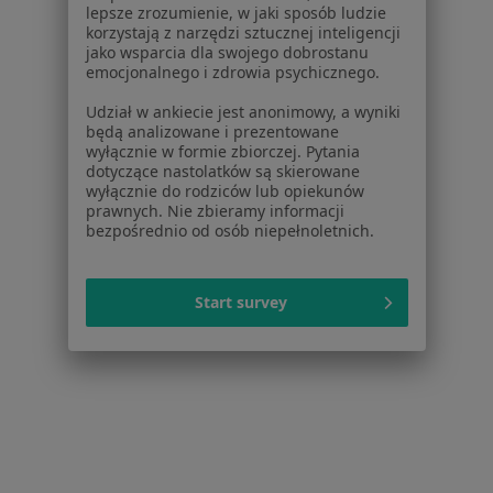
Blog dla pacjentów
lepsze zrozumienie, w jaki sposób ludzie
korzystają z narzędzi sztucznej inteligencji
Dla profesjonalistów
jako wsparcia dla swojego dobrostanu
emocjonalnego i zdrowia psychicznego.
Cennik
Udział w ankiecie jest anonimowy, a wyniki
Dla lekarzy
będą analizowane i prezentowane
Dla placówek medycznych
wyłącznie w formie zbiorczej. Pytania
dotyczące nastolatków są skierowane
Noa Notes
nowość
wyłącznie do rodziców lub opiekunów
Baza wiedzy
prawnych. Nie zbieramy informacji
Centrum Pomocy dla Specjalisty
bezpośrednio od osób niepełnoletnich.
Kontakt
ZnanyLekarz - Strona główna
Start survey
ZnanyLekarz Sp. z o.o.
ul. Kolejowa 5/7
01-217 Warszawa, Polska
NIP: ⁠7010224868
KRS: ⁠0000347997
REGON: ⁠142276657