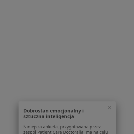
dane pozyskaliśmy samodzielnie
Polityka cookies
Jak działają wyniki wyszukiwania
Dostępność
O nas
Praca
Rekrutujemy!
Partnerzy
Centrum prasowe
Kontakt
Dla pacjentów
Lekarze
Placówki medyczne
Pytania i odpowiedzi
Usługi i zabiegi
Dobrostan emocjonalny i
Choroby
sztuczna inteligencja
Pomoc
Niniejsza ankieta, przygotowana przez
Aplikacje mobilne
zespół Patient Care Doctoralia, ma na celu