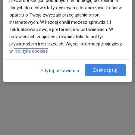
plików cookie (lub podobnych technologii) do zbierania
danych do celów statystycznych i dostarczania treści w
oparciu o Twoje zwyczaje przeglądania stron
internetowych. W każdej chwili możesz sprawdzić i
Lekarze24 / Laryngologia24
zaktualizować swoje preferencje w ustawieniach. W
Laryngologia, Laryngologia dziecięca
ustawieniach znajdziesz również linki do polityk
1529 opinii
prywatności stron trzecich. Więcej informacji znajdziesz
w
polityka cookies
Polowa 53, Łomża
•
Mapa
Konsultacja laryngologiczna (weekend)
250 zł
Zaakceptuj
Edytuj ustawienia
Pokaż więcej usług
Brak dostępnych specjalistów z wolnymi terminami w tym centrum medycznym.
Pokaż profil