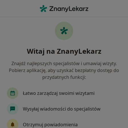
Me
Konsultacja Laryngologiczna Weekend • Łomża, podlaskie
Filtry
• 1
Mapa
Konsultacja laryngologiczna (weekend)
Witaj na ZnanyLekarz
specjaliści w Łomży
Jak działają wyniki wyszukiwania
Znajdź najlepszych specjalistów i umawiaj wizyty.
Pobierz aplikację, aby uzyskać bezpłatny dostęp do
przydatnych funkcji:
Jakiego specjalisty szukasz?
Laryngolog
Lekarz wykonujący zabiegi medyc
Łatwo zarządzaj swoimi wizytami
Wysyłaj wiadomości do specjalistów
Otrzymuj powiadomienia