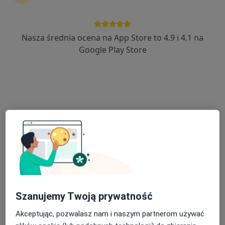
Nasza średnia ocena na App Store to 4.9 i 4.1 na
lek. Nataliya Vasilenok
Google Play Store
·
Więcej
W trakcie specjalizacji (Laryngolog)
57 opinii
Polowa 53, Łomża
•
Mapa
Lekarze24 / Laryngologia24
Konsultacja laryngologiczna (weekend)
250 zł
Specjalista nie oferuje umawiania online pod tym adresem.
Poproś o wizytę
Szanujemy Twoją prywatność
Akceptując, pozwalasz nam i naszym partnerom używać