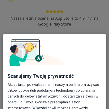
42 opinie
Towarowa 3, Białystok
•
Mapa
Nasza średnia ocena na App Store to 4.9 i 4.1 na
Centrum Pediatrii Białystok / Centrum Medyczne Pułaskiego
Google Play Store
Akceptuje PZU Zdrowie
Konsultacja laryngologiczna
280 zł
Specjalista nie oferuje umawiania online pod tym adresem.
Poproś o wizytę
Szanujemy Twoją prywatność
Akceptując, pozwalasz nam i naszym partnerom używać
plików cookie (lub podobnych technologii) do zbierania
danych do celów statystycznych i dostarczania treści w
oparciu o Twoje zwyczaje przeglądania stron
internetowych. W każdej chwili możesz sprawdzić i