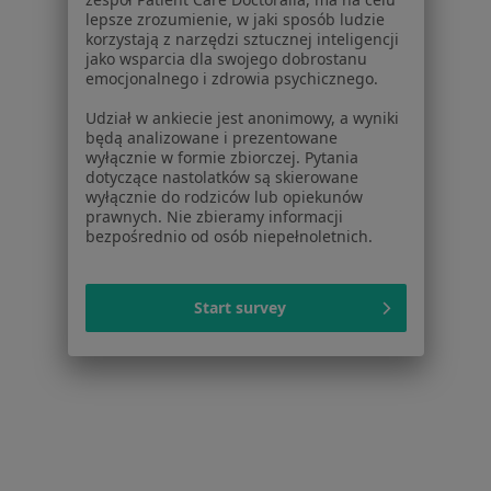
Cennik
lepsze zrozumienie, w jaki sposób ludzie
korzystają z narzędzi sztucznej inteligencji
Dla lekarzy
jako wsparcia dla swojego dobrostanu
Dla placówek medycznych
emocjonalnego i zdrowia psychicznego.
Noa Notes
nowość
Udział w ankiecie jest anonimowy, a wyniki
Baza wiedzy
będą analizowane i prezentowane
Centrum Pomocy dla Specjalisty
wyłącznie w formie zbiorczej. Pytania
dotyczące nastolatków są skierowane
Kontakt
wyłącznie do rodziców lub opiekunów
ZnanyLekarz - Strona główna
prawnych. Nie zbieramy informacji
bezpośrednio od osób niepełnoletnich.
ZnanyLekarz Sp. z o.o.
ul. Kolejowa 5/7
01-217 Warszawa, Polska
Start survey
NIP: ⁠7010224868
KRS: ⁠0000347997
REGON: ⁠142276657
Sąd Rejonowy dla m.st. Warszawy w Warszawie XII
Wydział Gospodarczy KRS