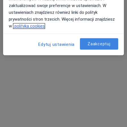
lek. Bartosz Piszczatowski
zaktualizować swoje preferencje w ustawieniach. W
·
Więcej
Laryngolog
ustawieniach znajdziesz również linki do polityk
63 opinie
prywatności stron trzecich. Więcej informacji znajdziesz
Towarowa 3, Białystok
•
Mapa
w
polityka cookies
Centrum Pediatrii Białystok / Centrum Medyczne Pułaskiego
Akceptuje PZU Zdrowie
Zaakceptuj
Edytuj ustawienia
Konsultacja laryngologiczna
280 zł
Specjalista nie oferuje umawiania online pod tym adresem.
Poproś o wizytę