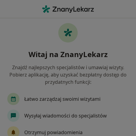
Me
Laryngolog • Białystok, podlaskie
Filtry
Ubezpieczenie:
PZU Zdrowie
20 polecanych laryngologów w Białymstoku
Witaj na ZnanyLekarz
z PZU Zdrowie
Jak działają wyniki wyszukiwania
Znajdź najlepszych specjalistów i umawiaj wizyty.
Pobierz aplikację, aby uzyskać bezpłatny dostęp do
przydatnych funkcji:
Łatwo zarządzaj swoimi wizytami
Wysyłaj wiadomości do specjalistów
lek. Tomasz Bielonko
Otrzymuj powiadomienia
·
Więcej
W trakcie specjalizacji (Laryngolog)