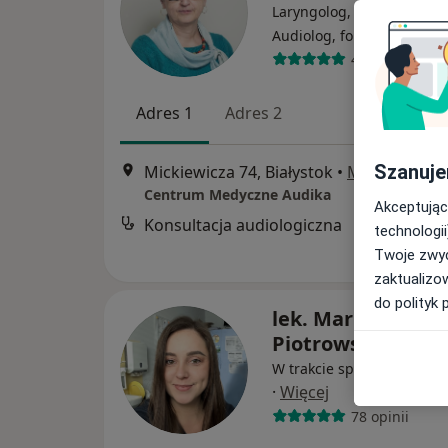
Laryngolog, Laryngolog dz
·
Więce
Audiolog, foniatra
436 opinii
Adres 1
Adres 2
Szanuje
Mickiewicza 74, Białystok
•
Mapa
Centrum Medyczne Audika
Akceptując
Konsultacja audiologiczna
technologii
Twoje zwyc
zaktualizo
do polityk 
lek. Marlena Żoch
Piotrowska
W trakcie specjalizacji (La
·
Więcej
78 opinii