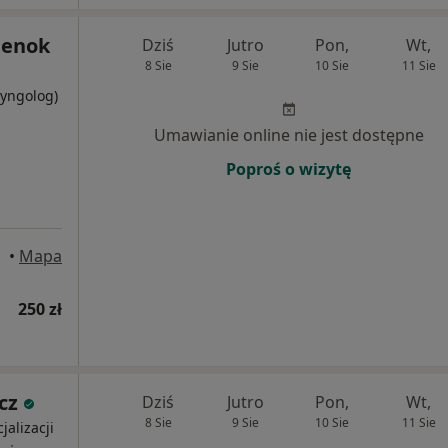
ilenok
Dziś
Jutro
Pon,
Wt,
8 Sie
9 Sie
10 Sie
11 Sie
ryngolog)
Umawianie online nie jest dostępne
Poproś o wizytę
•
Mapa
250 zł
cz
Dziś
Jutro
Pon,
Wt,
8 Sie
9 Sie
10 Sie
11 Sie
jalizacji