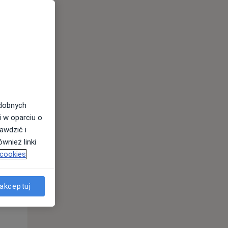
odobnych
i w oparciu o
awdzić i
wnież linki
 cookies
Śr,
Czw,
Pt,
12 Sie
13 Sie
14 Sie
akceptuj