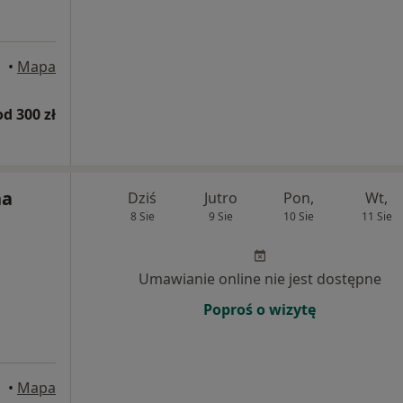
•
Mapa
od 300 zł
na
Dziś
Jutro
Pon,
Wt,
8 Sie
9 Sie
10 Sie
11 Sie
Umawianie online nie jest dostępne
Poproś o wizytę
•
Mapa