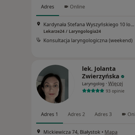
Adres
Online
Kardynała Stefana Wyszyńskiego 10 lok. U8, Białystok
Lekarze24 / Laryngologia24
Konsultacja laryngologiczna (weekend)
lek. Jolanta
Zwierzyńska
·
Więcej
Laryngolog
93 opinie
Adres 1
Adres 2
Adres 3
Onl
Mickiewicza 74, Białystok
•
Mapa