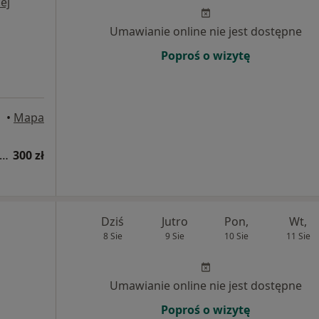
ej
Umawianie online nie jest dostępne
Poproś o wizytę
•
Mapa
sultacja laryngologiczna + fiberoskopia
300 zł
Dziś
Jutro
Pon,
Wt,
8 Sie
9 Sie
10 Sie
11 Sie
Umawianie online nie jest dostępne
Poproś o wizytę