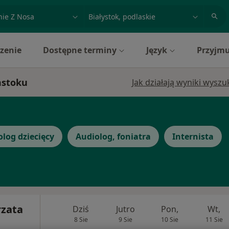
acja, badanie lub nazwisko
miasto lub dzielnica
zenie
Dostępne terminy
Język
Przyjmu
mstoku
Jak działają wyniki wysz
log dziecięcy
Audiolog, foniatra
Internista
rzata
Dziś
Jutro
Pon,
Wt,
8 Sie
9 Sie
10 Sie
11 Sie