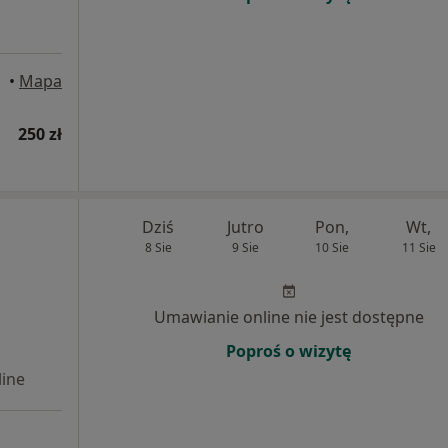
•
Mapa
250 zł
Dziś
Jutro
Pon,
Wt,
8 Sie
9 Sie
10 Sie
11 Sie
Umawianie online nie jest dostępne
Poproś o wizytę
ine