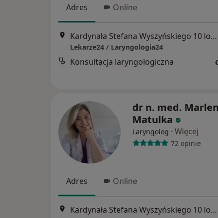
Adres
Online
Kardynała Stefana Wyszyńskiego 10 lok. U8, Białystok
Lekarze24 / Laryngologia24
Konsultacja laryngologiczna
dr n. med. Marle
Matulka
·
Więcej
Laryngolog
72 opinie
Adres
Online
Kardynała Stefana Wyszyńskiego 10 lok. U8, Białystok