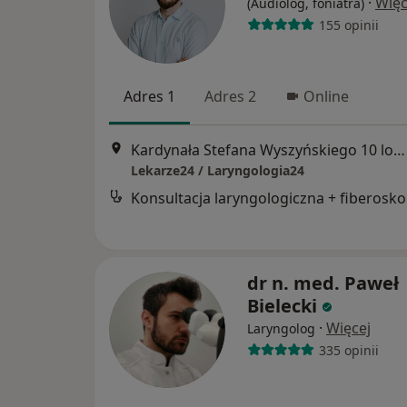
·
Więc
(Audiolog, foniatra)
155 opinii
Adres 1
Adres 2
Online
Kardynała Stefana Wyszyńskiego 10 lok. U8, Białystok
Lekarze24 / Laryngologia24
Kon
dr n. med. Paweł
Bielecki
·
Więcej
Laryngolog
335 opinii