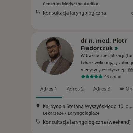
Centrum Medyczne Audika
Konsultacja laryngologiczna
dr n. med. Piotr
Fiedorczuk
W trakcie specjalizacji (La
Lekarz wykonujący zabieg
·
Wi
medycyny estetycznej
96 opinii
Adres 1
Adres 2
Adres 3
Onl
Kardynała Stefana Wyszyńskiego 10 lok. U8, Białystok
Lekarze24 / Laryngologia24
Konsultacja laryngologiczna (weekend)