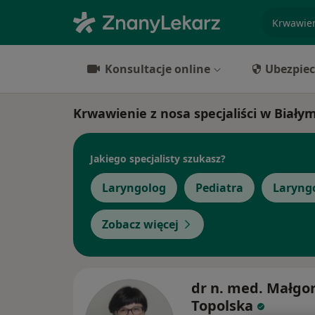
specjaliz
Konsultacje online
Ubezpiec
Krwawienie z nosa specjaliści w Biały
Jakiego specjalisty szukasz?
Laryngolog
Pediatra
Laryngo
Zobacz więcej
dr n. med. Małgo
Topolska