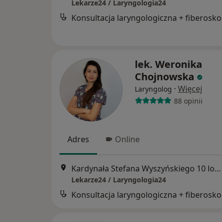
Lekarze24 / Laryngologia24
Kon
lek. Weronika
Chojnowska
·
Więcej
Laryngolog
88 opinii
Adres
Online
Kardynała Stefana Wyszyńskiego 10 lok. U8, Białystok
Lekarze24 / Laryngologia24
Kon