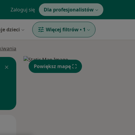
Zaloguj się
Dla profesjonalistów
je dzieci
Więcej filtrów
•
1
ukiwania
Powiększ mapę
Śr,
Czw,
Pt,
12 Sie
13 Sie
14 Sie