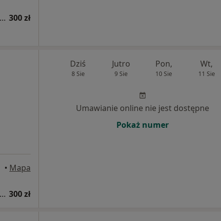
sultacja laryngologiczna + fiberoskopia
300 zł
Dziś
Jutro
Pon,
Wt,
8 Sie
9 Sie
10 Sie
11 Sie
Umawianie online nie jest dostępne
Pokaż numer
•
Mapa
sultacja laryngologiczna + fiberoskopia
300 zł