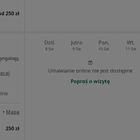
od 250 zł
Dziś
Jutro
Pon,
Wt,
8 Sie
9 Sie
10 Sie
11 Sie
ryngolog),
i
Umawianie online nie jest dostępne
ęcej
Poproś o wizytę
ine
•
Mapa
250 zł