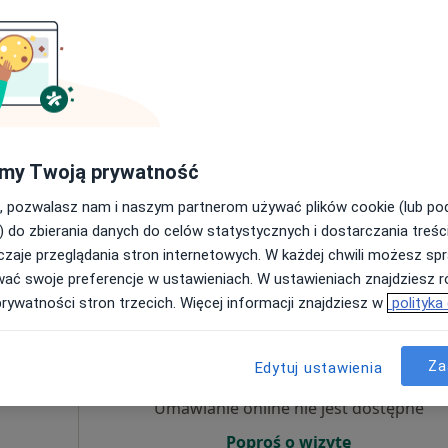
iecięcy,
j
Umawianie online nie jest dostępne
Poproś o wizytę
my Twoją prywatność
, pozwalasz nam i naszym partnerom używać plików cookie (lub p
od 320 zł
) do zbierania danych do celów statystycznych i dostarczania treśc
zaje przeglądania stron internetowych. W każdej chwili możesz spr
wać swoje preferencje w ustawieniach. W ustawieniach znajdziesz ró
prywatności stron trzecich. Więcej informacji znajdziesz w
polityka
-
Dziś
Jutro
Pon,
Wt,
8 Sie
9 Sie
10 Sie
11 Sie
Za
ryngolog)
Edytuj ustawienia
Umawianie online nie jest dostępne
Poproś o wizytę