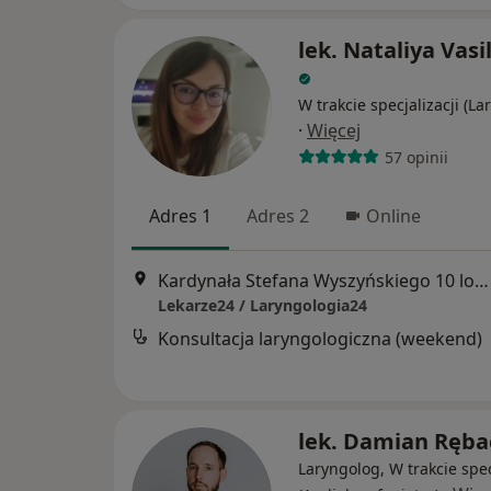
lek. Nataliya Vas
W trakcie specjalizacji (La
·
Więcej
57 opinii
Adres 1
Adres 2
Online
Kardynała Stefana Wyszyńskiego 10 lok. U8, Białystok
Lekarze24 / Laryngologia24
Konsultacja laryngologiczna (weekend)
lek. Damian Ręba
Laryngolog, W trakcie spec