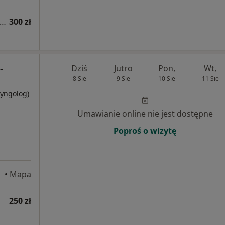
sultacja laryngologiczna + fiberoskopia
300 zł
-
Dziś
Jutro
Pon,
Wt,
8 Sie
9 Sie
10 Sie
11 Sie
ryngolog)
Umawianie online nie jest dostępne
Poproś o wizytę
•
Mapa
250 zł