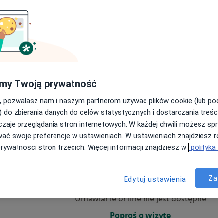
iecięcy,
j
Umawianie online nie jest dostępne
Poproś o wizytę
my Twoją prywatność
, pozwalasz nam i naszym partnerom używać plików cookie (lub p
od 320 zł
) do zbierania danych do celów statystycznych i dostarczania treśc
zaje przeglądania stron internetowych. W każdej chwili możesz spr
wać swoje preferencje w ustawieniach. W ustawieniach znajdziesz ró
prywatności stron trzecich. Więcej informacji znajdziesz w
polityka
eusz
Dziś
Jutro
Pon,
Wt,
8 Sie
9 Sie
10 Sie
11 Sie
Za
Edytuj ustawienia
Umawianie online nie jest dostępne
Poproś o wizytę