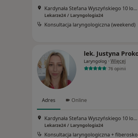
Kardynała Stefana Wyszyńskiego 10 lok. U8, Białystok
Lekarze24 / Laryngologia24
Konsultacja laryngologiczna (weekend)
lek. Justyna Prok
·
Więcej
Laryngolog
76 opinii
Adres
Online
Kardynała Stefana Wyszyńskiego 10 lok. U8, Białystok
Lekarze24 / Laryngologia24
Kon