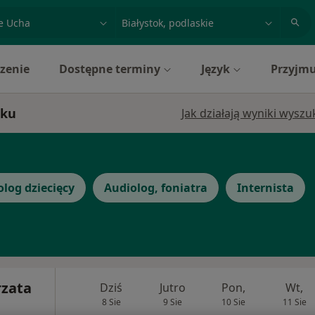
acja, badanie lub nazwisko
miasto lub dzielnica
zenie
Dostępne terminy
Język
Przyjmu
oku
Jak działają wyniki wysz
log dziecięcy
Audiolog, foniatra
Internista
rzata
Dziś
Jutro
Pon,
Wt,
8 Sie
9 Sie
10 Sie
11 Sie