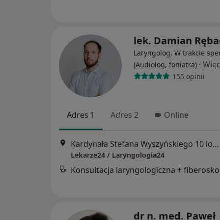
lek. Damian Ręba
Laryngolog, W trakcie spec
·
Więc
(Audiolog, foniatra)
155 opinii
Adres 1
Adres 2
Online
Kardynała Stefana Wyszyńskiego 10 lok. U8, Białystok
Lekarze24 / Laryngologia24
Kon
dr n. med. Paweł