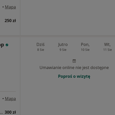
•
Mapa
250 zł
op
Dziś
Jutro
Pon,
Wt,
8 Sie
9 Sie
10 Sie
11 Sie
Umawianie online nie jest dostępne
Poproś o wizytę
•
Mapa
sultacja laryngologiczna + fiberoskopia
300 zł