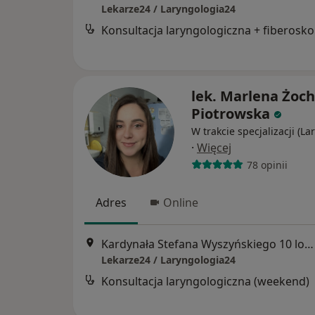
Lekarze24 / Laryngologia24
Kon
lek. Marlena Żoch
Piotrowska
W trakcie specjalizacji (La
·
Więcej
78 opinii
Adres
Online
Kardynała Stefana Wyszyńskiego 10 lok. U8, Białystok
Lekarze24 / Laryngologia24
Konsultacja laryngologiczna (weekend)