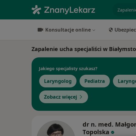
specjaliz
Konsultacje online
Ubezpiec
Zapalenie ucha specjaliści w Białymst
Jakiego specjalisty szukasz?
Laryngolog
Pediatra
Laryngo
Zobacz więcej
dr n. med. Małgo
Topolska