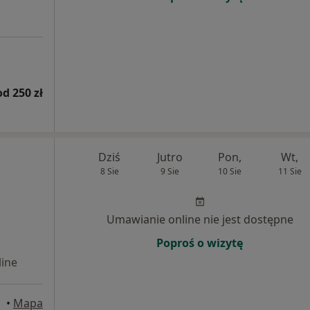
od 250 zł
Dziś
Jutro
Pon,
Wt,
8 Sie
9 Sie
10 Sie
11 Sie
Umawianie online nie jest dostępne
Poproś o wizytę
ine
•
Mapa