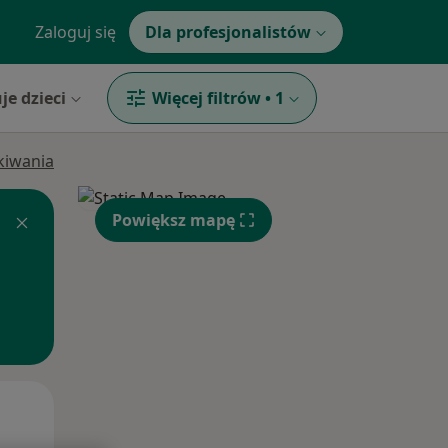
Zaloguj się
Dla profesjonalistów
je dzieci
Więcej filtrów
•
1
ukiwania
Powiększ mapę
Śr,
Czw,
Pt,
12 Sie
13 Sie
14 Sie