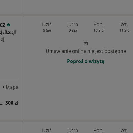
cz
Dziś
Jutro
Pon,
Wt,
8 Sie
9 Sie
10 Sie
11 Sie
jalizacji
ej
Umawianie online nie jest dostępne
Poproś o wizytę
•
Mapa
sultacja laryngologiczna + fiberoskopia
300 zł
Dziś
Jutro
Pon,
Wt,