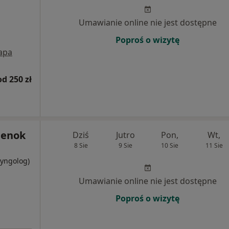
Umawianie online nie jest dostępne
Poproś o wizytę
apa
od 250 zł
ilenok
Dziś
Jutro
Pon,
Wt,
8 Sie
9 Sie
10 Sie
11 Sie
ryngolog)
Umawianie online nie jest dostępne
Poproś o wizytę