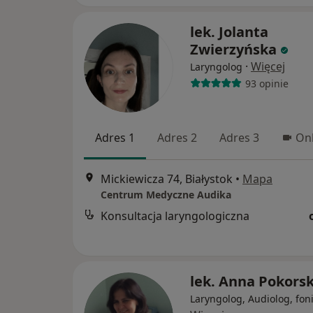
lek. Jolanta
Zwierzyńska
·
Więcej
Laryngolog
93 opinie
Adres 1
Adres 2
Adres 3
Onl
Mickiewicza 74, Białystok
•
Mapa
Centrum Medyczne Audika
Konsultacja laryngologiczna
lek. Anna Pokors
Laryngolog, Audiolog, fon