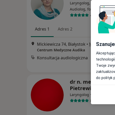
Laryngolog, Laryngolog dz
·
Więce
Audiolog, foniatra
436 opinii
Adres 1
Adres 2
Szanuje
Mickiewicza 74, Białystok
•
Mapa
Centrum Medyczne Audika
Akceptując
Konsultacja audiologiczna
technologii
Twoje zwyc
zaktualizo
do polityk 
dr n. med. Tymot
Pietrewicz
·
Więcej
Laryngolog
876 opinii