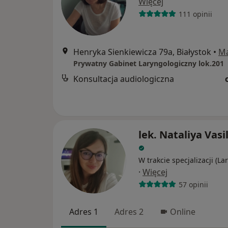
Więcej
111 opinii
Henryka Sienkiewicza 79a, Białystok
•
M
Prywatny Gabinet Laryngologiczny lok.201
Konsultacja audiologiczna
lek. Nataliya Vas
W trakcie specjalizacji (La
·
Więcej
57 opinii
Adres 1
Adres 2
Online