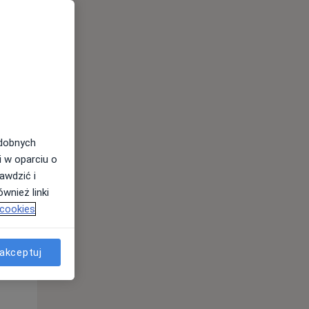
odobnych
i w oparciu o
awdzić i
wnież linki
 cookies
Śr,
Czw,
Pt,
12 Sie
13 Sie
14 Sie
akceptuj