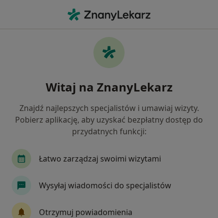
Me
Laryngolog • Wygoda, Białystok, podlaskie
Filtry
Ubezpieczenie
Mapa
Laryngolodzy Białystok Wygoda
Witaj na ZnanyLekarz
Jak działają wyniki wyszukiwania
Znajdź najlepszych specjalistów i umawiaj wizyty.
Pobierz aplikację, aby uzyskać bezpłatny dostęp do
Wybierz swoje ubezpieczenie
przydatnych funkcji:
Allianz
Compensa
Enel-med
Medicov
Łatwo zarządzaj swoimi wizytami
Wysyłaj wiadomości do specjalistów
Otrzymuj powiadomienia