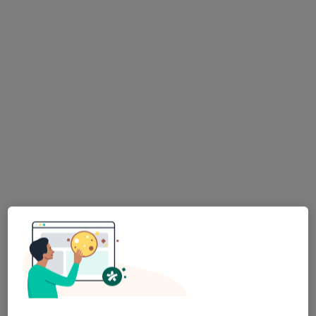
dr n. med. Piotr Fiedorczuk
W trakcie specjalizacji (Laryngolog), Lekarz wykonujący
·
Więcej
zabiegi medycyny estetycznej
96 opinii
Adres
Online
ul. Sybiraków 4 lok 3U, Białystok
•
Mapa
NOVACLINIC
Specjalista nie oferuje umawiania online pod tym adresem.
Poproś o wizytę