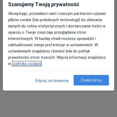
Szanujemy Twoją prywatność
Akceptując, pozwalasz nam i naszym partnerom używać
plików cookie (lub podobnych technologii) do zbierania
danych do celów statystycznych i dostarczania treści w
dr n. med. Tymoteusz Pietrewicz
oparciu o Twoje zwyczaje przeglądania stron
·
Więcej
Laryngolog
internetowych. W każdej chwili możesz sprawdzić i
876 opinii
zaktualizować swoje preferencje w ustawieniach. W
ustawieniach znajdziesz również linki do polityk
Adres 1
Adres 2
prywatności stron trzecich. Więcej informacji znajdziesz
w
polityka cookies
Towarowa 3, Białystok
•
Mapa
Centrum Pediatrii Białystok / Centrum Medyczne Pułaskiego
Zaakceptuj
Edytuj ustawienia
Specjalista nie oferuje umawiania online pod tym adresem.
Poproś o wizytę