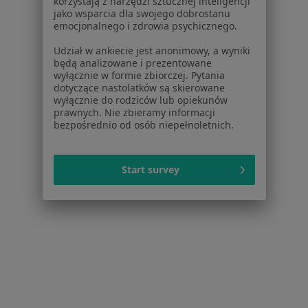
korzystają z narzędzi sztucznej inteligencji
jako wsparcia dla swojego dobrostanu
emocjonalnego i zdrowia psychicznego.
Udział w ankiecie jest anonimowy, a wyniki
będą analizowane i prezentowane
wyłącznie w formie zbiorczej. Pytania
dotyczące nastolatków są skierowane
wyłącznie do rodziców lub opiekunów
prawnych. Nie zbieramy informacji
bezpośrednio od osób niepełnoletnich.
AudioMedika
Laryngologia, Laryngologia dziecięca
Start survey
Piasta 5 lok.1, Białystok
•
Mapa
Brak dostępnych specjalistów z wolnymi terminami w tym centrum medycznym.
Pokaż profil