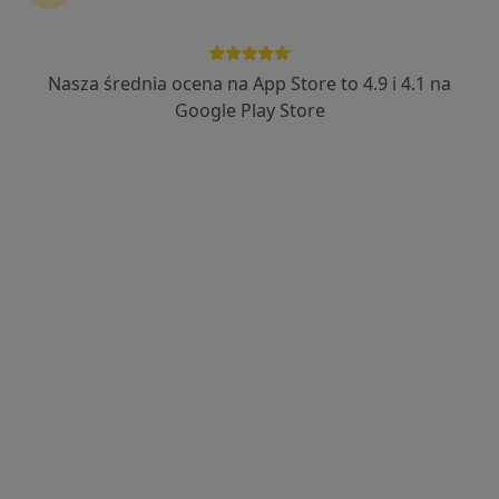
Nasza średnia ocena na App Store to 4.9 i 4.1 na
lek. Anna Pokorska
Google Play Store
·
Więcej
Laryngolog, Audiolog, foniatra
111 opinii
Henryka Sienkiewicza 79a, Białystok
•
Mapa
Prywatny Gabinet Laryngologiczny lok.201
Badania laryngologiczne
od 250 zł
Specjalista nie oferuje umawiania online pod tym adresem.
Poproś o wizytę