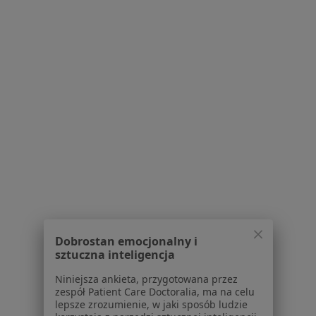
dr n. med. Małgorzata Różańska
·
Więcej
Laryngolog, Alergolog
9 opinii
Sienkiewicza 79A/203, Białystok
•
Mapa
Prywatny Gabinet Laryngologiczno - Alergologiczny
Dobrostan emocjonalny i
Konsultacja laryngologiczna
Brak ceny
sztuczna inteligencja
Specjalista nie oferuje umawiania online pod tym adresem.
Niniejsza ankieta, przygotowana przez
zespół Patient Care Doctoralia, ma na celu
Poproś o wizytę
lepsze zrozumienie, w jaki sposób ludzie