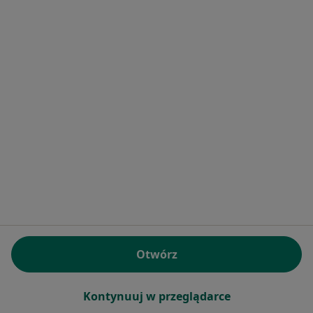
dr n. med. Marek Pyd
·
Więcej
Laryngolog
14 opinii
Adres 1
Adres 2
Fabryczna 39, Białystok
•
Mapa
Humana Medica Omeda
Specjalista nie oferuje umawiania online pod tym adresem.
Poproś o wizytę
Otwórz
1
2
Powiązane wyszukiwania
Kontynuuj w przeglądarce