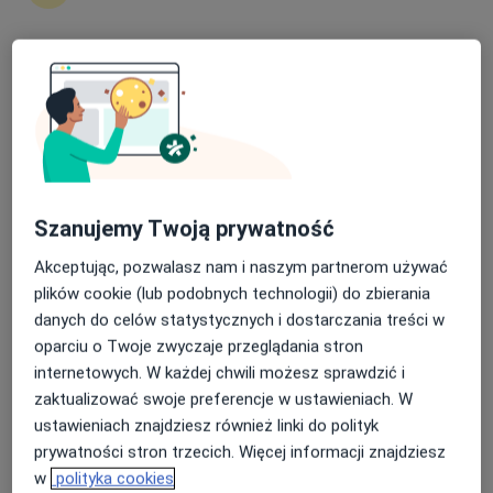
17-200 Hajnówka ul. Oś . Millenium 1/1, Hajnówka
•
Mapa
Indywidualna Specjalistyczna Praktyka Lekarska 17-200 Hajnówka ul.Oś. MIllenium 1/1
Specjalista nie oferuje umawiania online pod tym adresem.
Nasza średnia ocena na App Store to 4.9 i 4.1 na
Google Play Store
Poproś o wizytę
Szanujemy Twoją prywatność
Akceptując, pozwalasz nam i naszym partnerom używać
plików cookie (lub podobnych technologii) do zbierania
danych do celów statystycznych i dostarczania treści w
oparciu o Twoje zwyczaje przeglądania stron
Alina Chaniecka
internetowych. W każdej chwili możesz sprawdzić i
Laryngolog
zaktualizować swoje preferencje w ustawieniach. W
ustawieniach znajdziesz również linki do polityk
Lipowa 190, Hajnówka
•
Mapa
prywatności stron trzecich. Więcej informacji znajdziesz
Gabinet Lekarski
w
polityka cookies