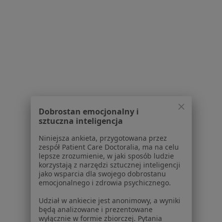
Pytania i odpowiedzi
Usługi i zabiegi
Choroby
Pomoc
Aplikacje mobilne
Blog dla pacjentów
Dla profesjonalistów
Cennik
Dobrostan emocjonalny i
Dla lekarzy
sztuczna inteligencja
Dla placówek medycznych
Noa Notes
nowość
Niniejsza ankieta, przygotowana przez
zespół Patient Care Doctoralia, ma na celu
Baza wiedzy
lepsze zrozumienie, w jaki sposób ludzie
Centrum Pomocy dla Specjalisty
korzystają z narzędzi sztucznej inteligencji
jako wsparcia dla swojego dobrostanu
Kontakt
emocjonalnego i zdrowia psychicznego.
ZnanyLekarz - Strona główna
Udział w ankiecie jest anonimowy, a wyniki
ZnanyLekarz Sp. z o.o.
będą analizowane i prezentowane
ul. Kolejowa 5/7
wyłącznie w formie zbiorczej. Pytania