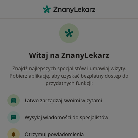
Me
Laryngolog • Hajnówka, podlaskie
Filtry
Mapa
Polecani laryngolodzy w Hajnówce
Witaj na ZnanyLekarz
Jak działają wyniki wyszukiwania
Znajdź najlepszych specjalistów i umawiaj wizyty.
Pobierz aplikację, aby uzyskać bezpłatny dostęp do
przydatnych funkcji:
Łatwo zarządzaj swoimi wizytami
Wysyłaj wiadomości do specjalistów
Marta Muszkatel
Laryngolog, Alergolog
Otrzymuj powiadomienia