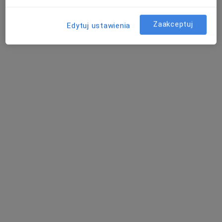
Specjalista nie oferuje umawiania online pod tym adresem.
Poproś o wizytę
Zaakceptuj
Edytuj ustawienia
Samodzielny Publiczny Zakład Opieki
Zdrowotnej w Hajnówce
·
Więcej
Laryngologia, Interna, Chirurgia
9 opinii
Lipowa 190, Hajnówka
•
Mapa
Brak dostępnych specjalistów z wolnymi terminami w tym centrum medycznym.