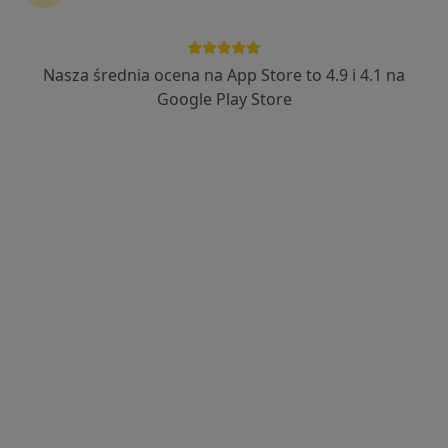
Nasza średnia ocena na App Store to 4.9 i 4.1 na
lek. Marlena Żoch-Piotrowska
Google Play Store
·
Więcej
W trakcie specjalizacji (Laryngolog)
78 opinii
Adres
Online
Białostocka 1, Sokółka
•
Mapa
Lekarze24 / Laryngologia24
Konsultacja laryngologiczna (weekend)
250 zł
Specjalista nie oferuje umawiania online pod tym adresem.
Poproś o wizytę