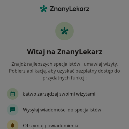
Me
Zapalenie Gardła • Sokółka, podlaskie
Filtry
• 1
Ubezpieczenie
Map
Zapalenie gardła specjaliści w Sokółce
Witaj na ZnanyLekarz
Jak działają wyniki wyszukiwania
Znajdź najlepszych specjalistów i umawiaj wizyty.
Pobierz aplikację, aby uzyskać bezpłatny dostęp do
Jakiego specjalisty szukasz?
przydatnych funkcji:
Laryngolog
Łatwo zarządzaj swoimi wizytami
Wysyłaj wiadomości do specjalistów
Otrzymuj powiadomienia