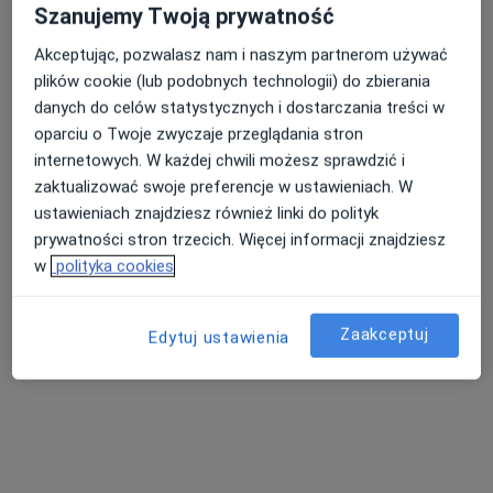
Szanujemy Twoją prywatność
Akceptując, pozwalasz nam i naszym partnerom używać
plików cookie (lub podobnych technologii) do zbierania
danych do celów statystycznych i dostarczania treści w
oparciu o Twoje zwyczaje przeglądania stron
internetowych. W każdej chwili możesz sprawdzić i
zaktualizować swoje preferencje w ustawieniach. W
ustawieniach znajdziesz również linki do polityk
dr n. med. Piotr Fiedorczuk
prywatności stron trzecich. Więcej informacji znajdziesz
w
polityka cookies
W trakcie specjalizacji (Laryngolog), Lekarz wykonujący
·
Więcej
zabiegi medycyny estetycznej
96 opinii
Zaakceptuj
Edytuj ustawienia
Adres
Online
Białostocka 1, Sokółka
•
Mapa
Lekarze24 / Laryngologia24
Konsultacja laryngologiczna (weekend)
250 zł