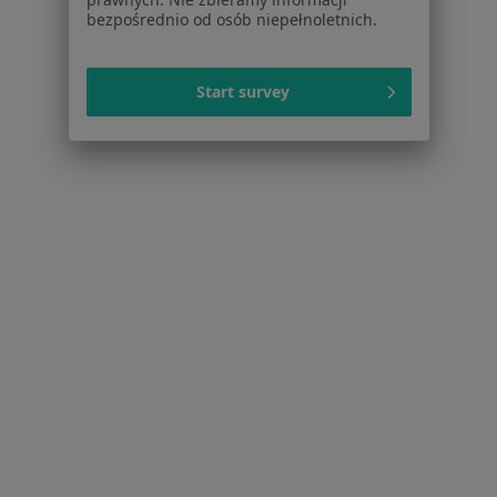
bezpośrednio od osób niepełnoletnich.
Praca
Rekrutujemy!
Partnerzy
Centrum prasowe
Start survey
Kontakt
Dla pacjentów
Lekarze
Placówki medyczne
Pytania i odpowiedzi
Usługi i zabiegi
Choroby
Pomoc
Aplikacje mobilne
Blog dla pacjentów
Dla profesjonalistów
Cennik
Dla lekarzy