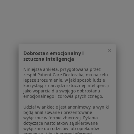
Zapalenie Gardła Specjaliści W Sokółce
Dobrostan emocjonalny i
sztuczna inteligencja
Serwis
Niniejsza ankieta, przygotowana przez
zespół Patient Care Doctoralia, ma na celu
Regulamin
lepsze zrozumienie, w jaki sposób ludzie
Polityka prywatności pacjentów
korzystają z narzędzi sztucznej inteligencji
Polityka prywatności profesjonalistów
jako wsparcia dla swojego dobrostanu
emocjonalnego i zdrowia psychicznego.
Polityka prywatności dla profesjonalistów, których
dane pozyskaliśmy samodzielnie
Udział w ankiecie jest anonimowy, a wyniki
Polityka cookies
będą analizowane i prezentowane
wyłącznie w formie zbiorczej. Pytania
Jak działają wyniki wyszukiwania
dotyczące nastolatków są skierowane
Dostępność
wyłącznie do rodziców lub opiekunów
O nas
prawnych. Nie zbieramy informacji