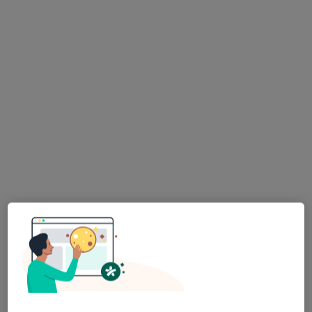
lek. Damian Rębacz
·
Laryngolog, W trakcie specjalizacji (Audiolog, foniatra)
Więcej
155 opinii
Adres
Online
Białostocka 1, Sokółka
•
Mapa
Lekarze24 / Laryngologia24
Konsultacja laryngologiczna dorosłych
250 zł
Specjalista nie oferuje umawiania online pod tym adresem.
Poproś o wizytę