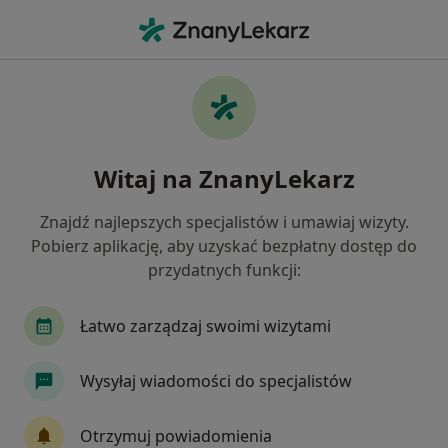
Me
Polipy Nosa • Białystok, podlaskie
Filtry
• 1
Ubezpieczenie
Map
Polipy nosa specjaliści w Białymstoku
Witaj na ZnanyLekarz
Jak działają wyniki wyszukiwania
Znajdź najlepszych specjalistów i umawiaj wizyty.
Pobierz aplikację, aby uzyskać bezpłatny dostęp do
Jakiego specjalisty szukasz?
przydatnych funkcji:
Laryngolog
Audiolog, foniatra
Chirurg
Łatwo zarządzaj swoimi wizytami
Wysyłaj wiadomości do specjalistów
Otrzymuj powiadomienia