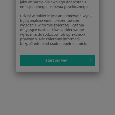
jako wsparcia dla swojego dobrostanu
emocjonalnego i zdrowia psychicznego.
1
2
Udział w ankiecie jest anonimowy, a wyniki
będą analizowane i prezentowane
Powiązane wyszukiwania
wyłącznie w formie zbiorczej. Pytania
dotyczące nastolatków są skierowane
Schorzenia w Białymstoku
wyłącznie do rodziców lub opiekunów
prawnych. Nie zbieramy informacji
Zapalenie gardła w Białymstoku
bezpośrednio od osób niepełnoletnich.
Choroby laryngologiczne w Białymstoku
Start survey
Zapalenie migdałków w Białymstoku
Zapalenie ucha w Białymstoku
Zapalenie zatok w Białymstoku
Więcej (15)
Więcej w kategorii: Schorzenia w Białymstoku
Polipy Nosa Specjaliści W Białymstoku