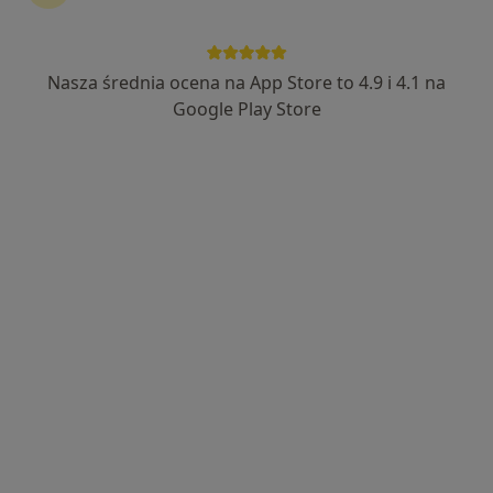
Nasza średnia ocena na App Store to 4.9 i 4.1 na
dr n. med. Tymoteusz Pietrewicz
Google Play Store
·
Więcej
Laryngolog
876 opinii
Adres 1
Adres 2
Adres 3
Świętojańska 16, Białystok
•
Mapa
Larderm Pietrewicz
Konsultacja laryngologiczna
od 250 zł
Specjalista nie oferuje umawiania online pod tym adresem.
Poproś o wizytę