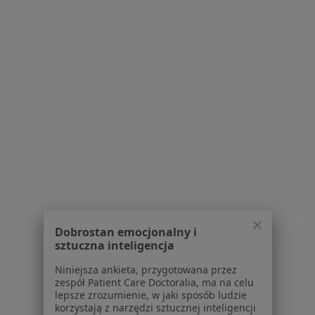
OT.CO Clinic Osipowicz & Turkowski
·
Więcej
Dermatologia, Chirurgia plastyczna, Diagnostyka
450 opinii
Władysława Bełzy 9/u1, Białystok
•
Mapa
Konsultacja dermatologiczna
450 zł
Pokaż więcej usług
lek. Anita Wyka
lek. Darya
internista
Andreichuk
lekarz wykonujący
zabiegi medycyny
Dobrostan emocjonalny i
estetycznej
sztuczna inteligencja
Brak dostępnych specjalistów z wolnymi terminami w tym centrum medycznym.
Niniejsza ankieta, przygotowana przez
zespół Patient Care Doctoralia, ma na celu
Pokaż profil
lepsze zrozumienie, w jaki sposób ludzie
korzystają z narzędzi sztucznej inteligencji