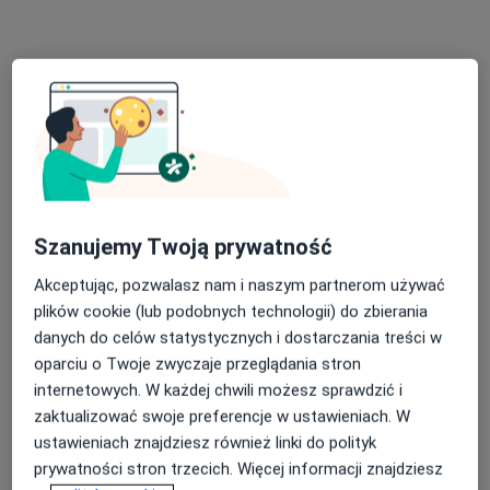
Poproś o wizytę
Szanujemy Twoją prywatność
lek. Jolanta Zwierzyńska
Akceptując, pozwalasz nam i naszym partnerom używać
·
Więcej
Laryngolog
plików cookie (lub podobnych technologii) do zbierania
93 opinie
danych do celów statystycznych i dostarczania treści w
oparciu o Twoje zwyczaje przeglądania stron
Adres 1
Adres 2
Adres 3
Online
internetowych. W każdej chwili możesz sprawdzić i
zaktualizować swoje preferencje w ustawieniach. W
Mickiewicza 74, Białystok
•
Mapa
ustawieniach znajdziesz również linki do polityk
Centrum Medyczne Audika
prywatności stron trzecich. Więcej informacji znajdziesz