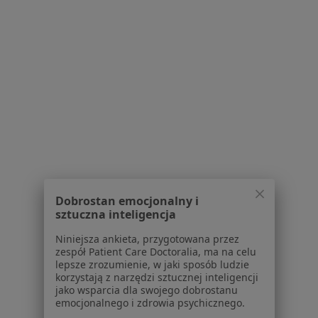
Polityka cookies
Jak działają wyniki wyszukiwania
Dostępność
O nas
Praca
Rekrutujemy!
Partnerzy
Centrum prasowe
Kontakt
Dla pacjentów
Lekarze
Dobrostan emocjonalny i
Placówki medyczne
sztuczna inteligencja
Pytania i odpowiedzi
Niniejsza ankieta, przygotowana przez
Usługi i zabiegi
zespół Patient Care Doctoralia, ma na celu
Choroby
lepsze zrozumienie, w jaki sposób ludzie
Pomoc
korzystają z narzędzi sztucznej inteligencji
jako wsparcia dla swojego dobrostanu
Aplikacje mobilne
emocjonalnego i zdrowia psychicznego.
Blog dla pacjentów