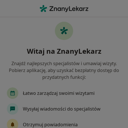
Me
Ból Gardła • Sokółka, podlaskie
Filtry
• 1
Mapa
Ból gardła specjaliści w Sokółce
Witaj na ZnanyLekarz
Jak działają wyniki wyszukiwania
Znajdź najlepszych specjalistów i umawiaj wizyty.
Pobierz aplikację, aby uzyskać bezpłatny dostęp do
Jakiego specjalisty szukasz?
przydatnych funkcji:
Laryngolog
Łatwo zarządzaj swoimi wizytami
Wysyłaj wiadomości do specjalistów
Otrzymuj powiadomienia