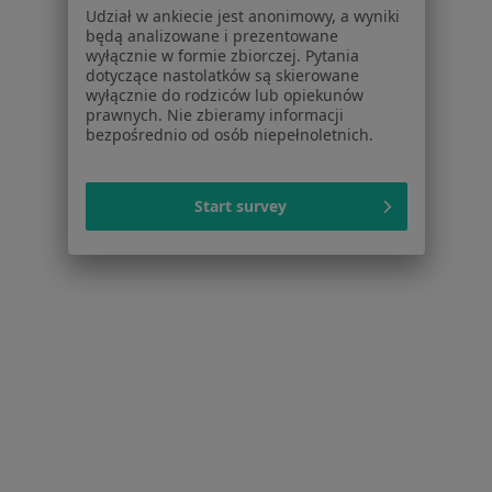
Udział w ankiecie jest anonimowy, a wyniki
Dla profesjonalistów
będą analizowane i prezentowane
wyłącznie w formie zbiorczej. Pytania
Cennik
dotyczące nastolatków są skierowane
Dla lekarzy
wyłącznie do rodziców lub opiekunów
prawnych. Nie zbieramy informacji
Dla placówek medycznych
bezpośrednio od osób niepełnoletnich.
Noa Notes
nowość
Baza wiedzy
Centrum Pomocy dla Specjalisty
Start survey
Kontakt
ZnanyLekarz - Strona główna
ZnanyLekarz Sp. z o.o.
ul. Kolejowa 5/7
01-217 Warszawa, Polska
NIP: ⁠7010224868
KRS: ⁠0000347997
REGON: ⁠142276657