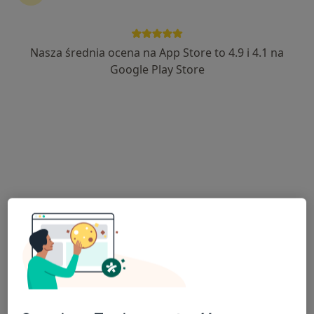
Nasza średnia ocena na App Store to 4.9 i 4.1 na
lek. Marlena Żoch-Piotrowska
Google Play Store
·
Więcej
W trakcie specjalizacji (Laryngolog)
78 opinii
Adres
Online
Białostocka 1, Sokółka
•
Mapa
Lekarze24 / Laryngologia24
Konsultacja laryngologiczna (weekend)
250 zł
Specjalista nie oferuje umawiania online pod tym adresem.
Poproś o wizytę