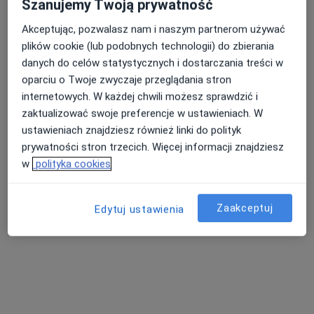
Szanujemy Twoją prywatność
Akceptując, pozwalasz nam i naszym partnerom używać
plików cookie (lub podobnych technologii) do zbierania
danych do celów statystycznych i dostarczania treści w
oparciu o Twoje zwyczaje przeglądania stron
lek. Damian Rębacz
internetowych. W każdej chwili możesz sprawdzić i
·
Laryngolog, W trakcie specjalizacji (Audiolog, foniatra)
zaktualizować swoje preferencje w ustawieniach. W
Więcej
ustawieniach znajdziesz również linki do polityk
155 opinii
prywatności stron trzecich. Więcej informacji znajdziesz
w
polityka cookies
Adres
Online
Zaakceptuj
Edytuj ustawienia
Białostocka 1, Sokółka
•
Mapa
Lekarze24 / Laryngologia24
Konsultacja laryngologiczna dorosłych
250 zł
Specjalista nie oferuje umawiania online pod tym adresem.
Poproś o wizytę