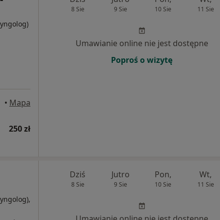
8 Sie
9 Sie
10 Sie
11 Sie
ryngolog)
Umawianie online nie jest dostępne
Poproś o wizytę
•
Mapa
250 zł
Dziś
Jutro
Pon,
Wt,
8 Sie
9 Sie
10 Sie
11 Sie
ryngolog),
i
Umawianie online nie jest dostępne