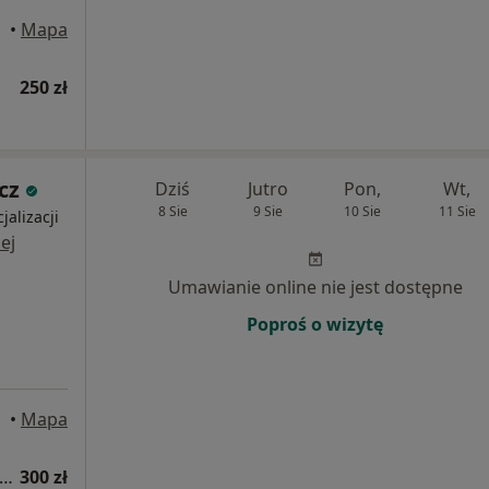
•
Mapa
250 zł
cz
Dziś
Jutro
Pon,
Wt,
8 Sie
9 Sie
10 Sie
11 Sie
jalizacji
ej
Umawianie online nie jest dostępne
Poproś o wizytę
•
Mapa
sultacja laryngologiczna + fiberoskopia
300 zł