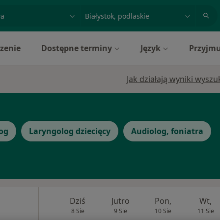
acja, badanie lub nazwisko
miasto lub dzielnica
zenie
Dostępne terminy
Język
Przyjmu
Jak działają wyniki wysz
og
Laryngolog dziecięcy
Audiolog, foniatra
Dziś
Jutro
Pon,
Wt,
8 Sie
9 Sie
10 Sie
11 Sie