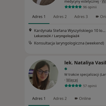
·
Wi
medycyny estetycznej
96 opinii
Adres 1
Adres 2
Adres 3
Onl
Kardynała Stefana Wyszyńskiego 10 lok. U8, Białystok
Lekarze24 / Laryngologia24
Konsultacja laryngologiczna (weekend)
lek. Nataliya Vas
W trakcie specjalizacji (La
·
Więcej
57 opinii
Adres 1
Adres 2
Online