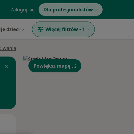
Zaloguj się
Dla profesjonalistów
je dzieci
Więcej filtrów
•
1
ukiwania
Powiększ mapę
Śr,
Czw,
Pt,
12 Sie
13 Sie
14 Sie