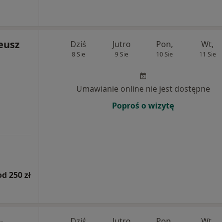
eusz
Dziś
Jutro
Pon,
Wt,
8 Sie
9 Sie
10 Sie
11 Sie
Umawianie online nie jest dostępne
Poproś o wizytę
od 250 zł
-
Dziś
Jutro
Pon,
Wt,