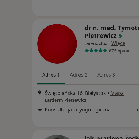
dr n. med. Tymot
Pietrewicz
·
Więcej
Laryngolog
876 opinii
Adres 1
Adres 2
Adres 3
Świętojańska 16, Białystok
•
Mapa
Larderm Pietrewicz
Konsultacja laryngologiczna
lek. Marlena Żoch