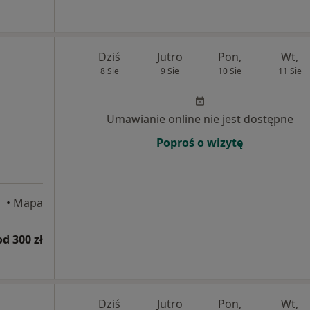
Dziś
Jutro
Pon,
Wt,
8 Sie
9 Sie
10 Sie
11 Sie
Umawianie online nie jest dostępne
Poproś o wizytę
•
Mapa
od 300 zł
Dziś
Jutro
Pon,
Wt,