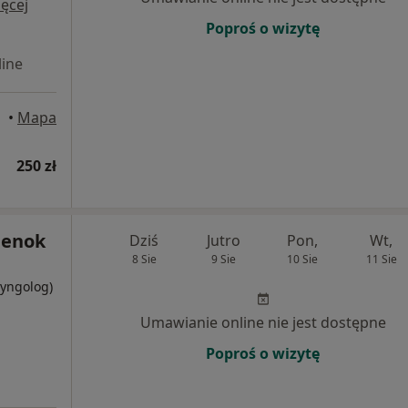
ęcej
Poproś o wizytę
ine
•
Mapa
250 zł
ilenok
Dziś
Jutro
Pon,
Wt,
8 Sie
9 Sie
10 Sie
11 Sie
ryngolog)
Umawianie online nie jest dostępne
Poproś o wizytę