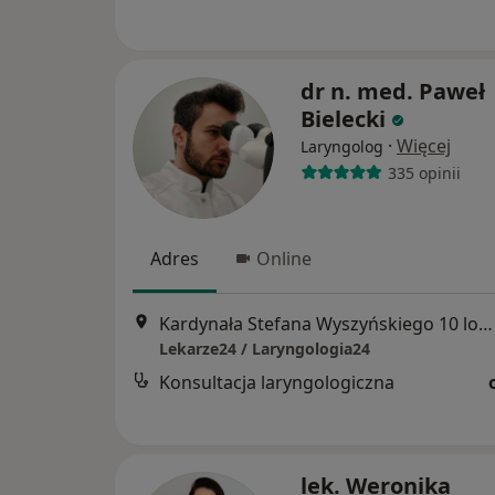
dr n. med. Paweł
Bielecki
·
Więcej
Laryngolog
335 opinii
Adres
Online
Kardynała Stefana Wyszyńskiego 10 lok. U8, Białystok
Lekarze24 / Laryngologia24
Konsultacja laryngologiczna
lek. Weronika