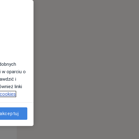
odobnych
i w oparciu o
awdzić i
wnież linki
 cookies
Śr,
Czw,
Pt,
12 Sie
13 Sie
14 Sie
akceptuj