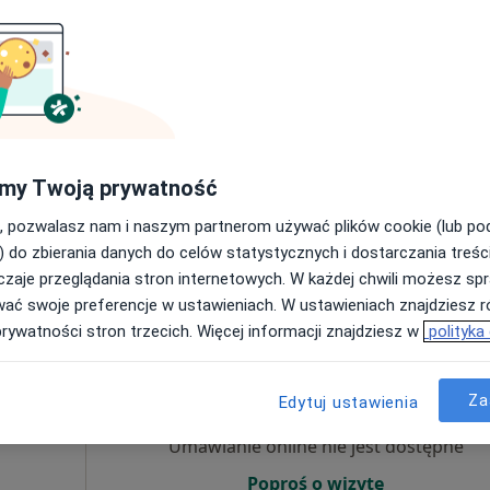
olog
Umawianie online nie jest dostępne
Poproś o wizytę
my Twoją prywatność
Specjalistyczny prywatny gabinet alergologiczno- pediatryczny
, pozwalasz nam i naszym partnerom używać plików cookie (lub p
od 300 zł
) do zbierania danych do celów statystycznych i dostarczania treśc
zaje przeglądania stron internetowych. W każdej chwili możesz spr
wać swoje preferencje w ustawieniach. W ustawieniach znajdziesz ró
prywatności stron trzecich. Więcej informacji znajdziesz w
polityka
rzata
Dziś
Jutro
Pon,
Wt,
8 Sie
9 Sie
10 Sie
11 Sie
Za
iecięcy,
Edytuj ustawienia
j
Umawianie online nie jest dostępne
Poproś o wizytę