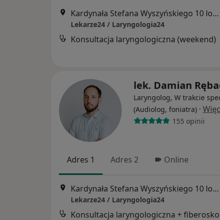
Kardynała Stefana Wyszyńskiego 10 lok. U8, Białystok
Lekarze24 / Laryngologia24
Konsultacja laryngologiczna (weekend)
lek. Damian Ręba
Laryngolog, W trakcie spec
·
Więc
(Audiolog, foniatra)
155 opinii
Adres 1
Adres 2
Online
Kardynała Stefana Wyszyńskiego 10 lok. U8, Białystok
Lekarze24 / Laryngologia24
Kon