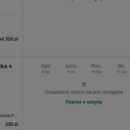
od 320 zł
ska
Dziś
Jutro
Pon,
Wt,
8 Sie
9 Sie
10 Sie
11 Sie
Umawianie online nie jest dostępne
Poproś o wizytę
Centrum Pediatrii Białystok / Centrum Medyczne Pułaskiego
230 zł