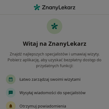
Me
Pediatra • Kolbuszowa, podkarpackie
Filtry
Ubezpieczenie
Mapa
Polecani pediatrzy w Kolbuszowej
Witaj na ZnanyLekarz
Jak działają wyniki wyszukiwania
Znajdź najlepszych specjalistów i umawiaj wizyty.
Pobierz aplikację, aby uzyskać bezpłatny dostęp do
Wybierz swoje ubezpieczenie
przydatnych funkcji:
Łatwo zarządzaj swoimi wizytami
Wysyłaj wiadomości do specjalistów
Otrzymuj powiadomienia