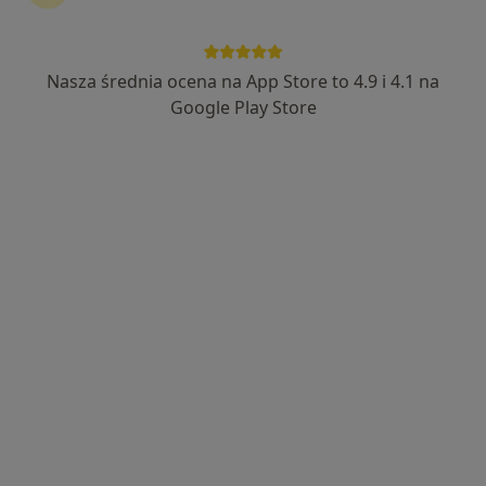
lek. Natalia Stąpor
·
Więcej
Pediatra
Nasza średnia ocena na App Store to 4.9 i 4.1 na
276 opinii
Google Play Store
Tyszkiewiczów 5, Kolbuszowa
•
Mapa
Indywidualna Praktyka Lekarska lek. Natalia Stąpor
Konsultacja pediatryczna
od 180 zł
Specjalista nie oferuje umawiania online pod tym adresem.
Poproś o wizytę