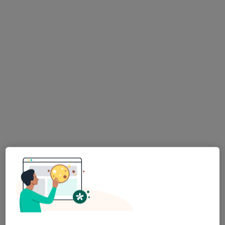
Nowe Miasto 51, Kolbuszowa
•
Mapa
Przychodnia MEDIMO
Konsultacja pediatryczna
Brak ceny
Specjalista nie oferuje umawiania online pod tym adresem.
Poproś o wizytę
lek. Edyta Arendowska-Andruszczak
Pediatra