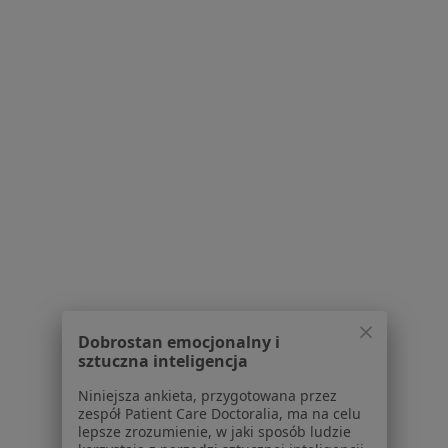
dr n. med. Anna Kroteń
·
Więcej
Pediatra, Lekarz rodzinny
457 opinii
Konsultacja pediatryczna
160 zł
Specjalista nie oferuje umawiania online pod tym adresem.
Poproś o wizytę
Dobrostan emocjonalny i
sztuczna inteligencja
Niniejsza ankieta, przygotowana przez
Bezpieczne płatności
zespół Patient Care Doctoralia, ma na celu
lepsze zrozumienie, w jaki sposób ludzie
dr n. med. Gabriela Klimkiewicz-