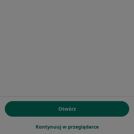
Poproś o wizytę
Bezpieczne płatności
lek. Magdalena Pawłowska-Molga
·
Więcej
Pediatra
265 opinii
Otwórz
Online 1
Online 2
Kontynuuj w przeglądarce
Konsultacja pediatryczna
250 zł