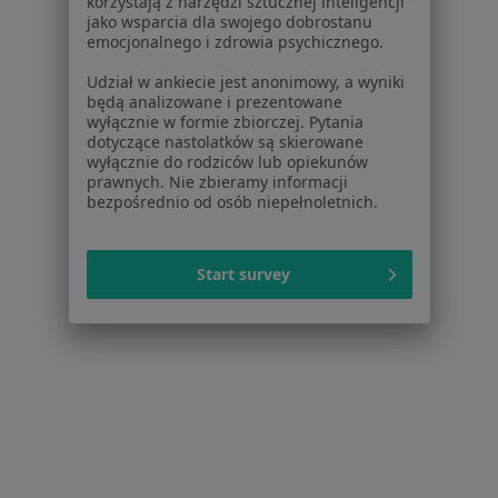
korzystają z narzędzi sztucznej inteligencji
Wojciechowska
jako wsparcia dla swojego dobrostanu
emocjonalnego i zdrowia psychicznego.
·
Więcej
Pediatra
61 opinii
Udział w ankiecie jest anonimowy, a wyniki
będą analizowane i prezentowane
Konsultacja pediatryczna
149 zł
wyłącznie w formie zbiorczej. Pytania
dotyczące nastolatków są skierowane
Specjalista nie oferuje umawiania online pod tym adresem.
wyłącznie do rodziców lub opiekunów
prawnych. Nie zbieramy informacji
Poproś o wizytę
bezpośrednio od osób niepełnoletnich.
Start survey
Bezpieczne płatności
dr n. med. Aleksandra Kindracka