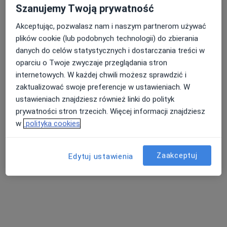
Zaczernie
•
Mapa
Szanujemy Twoją prywatność
Gabinet pediatryczny
Akceptując, pozwalasz nam i naszym partnerom używać
Specjalista nie oferuje umawiania online pod tym adresem.
plików cookie (lub podobnych technologii) do zbierania
Poproś o wizytę
danych do celów statystycznych i dostarczania treści w
oparciu o Twoje zwyczaje przeglądania stron
internetowych. W każdej chwili możesz sprawdzić i
zaktualizować swoje preferencje w ustawieniach. W
ustawieniach znajdziesz również linki do polityk
prywatności stron trzecich. Więcej informacji znajdziesz
w
polityka cookies
Zaakceptuj
Edytuj ustawienia
Samodzielny Publiczny Zespół Opieki
Zdrowotnej
·
Więcej
Pediatria, Interna, Nefrologia
11 opinii
Grunwaldzka 4, Kolbuszowa
•
Mapa