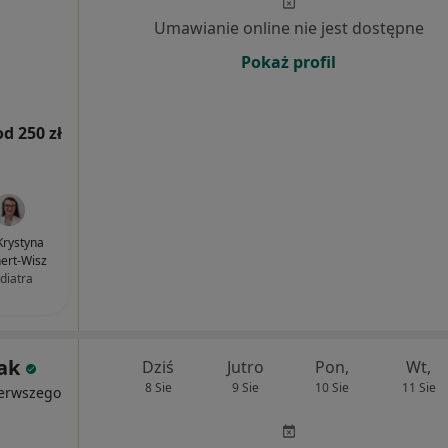
Umawianie online nie jest dostępne
Pokaż profil
od 250 zł
 Krystyna
hert-Wisz
diatra
iak
Dziś
Jutro
Pon,
Wt,
8 Sie
9 Sie
10 Sie
11 Sie
ierwszego