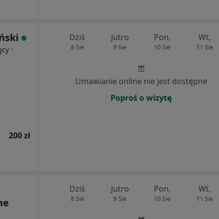
ński
Dziś
Jutro
Pon,
Wt,
8 Sie
9 Sie
10 Sie
11 Sie
·
ęcy
Umawianie online nie jest dostępne
Poproś o wizytę
200 zł
Dziś
Jutro
Pon,
Wt,
8 Sie
9 Sie
10 Sie
11 Sie
ne