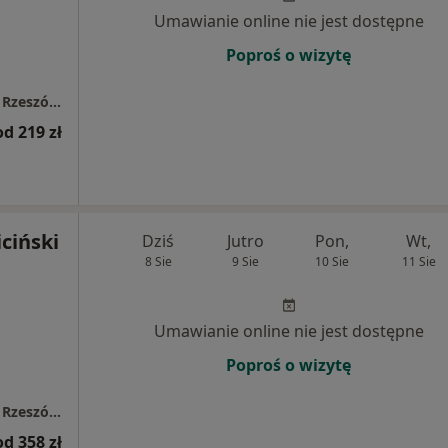
Umawianie online nie jest dostępne
Poproś o wizytę
Centrum Medyczne LUX MED / PROFEMED – Rzeszów, Al. Kopisto 1
od 219 zł
iciński
Dziś
Jutro
Pon,
Wt,
8 Sie
9 Sie
10 Sie
11 Sie
Umawianie online nie jest dostępne
Poproś o wizytę
Centrum Medyczne LUX MED / PROFEMED – Rzeszów, Al. Kopisto 1
od 358 zł