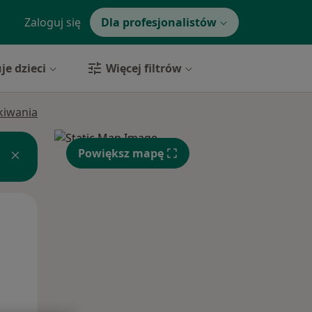
Zaloguj się
Dla profesjonalistów
je dzieci
Więcej filtrów
ukiwania
Powiększ mapę
Śr,
Czw,
Pt,
12 Sie
13 Sie
14 Sie