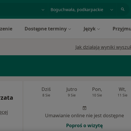
acja, badanie lub nazwisko
miasto lub dzielnica
zenie
Dostępne terminy
Język
Przyjmu
Jak działają wyniki wysz
Dziś
Jutro
Pon,
Wt,
8 Sie
9 Sie
10 Sie
11 Sie
rzata
ęcej
Umawianie online nie jest dostępne
Poproś o wizytę