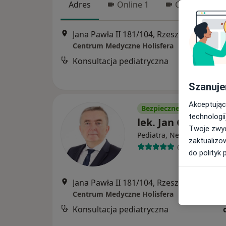
Adres
Online 1
Online 2
Jana Pawła II 181/104, Rzeszów
•
Mapa
Centrum Medyczne Holisfera
Konsultacja pediatryczna
Szanuje
Akceptując
Bezpieczne płatności
technologii
lek. Jan Gdula
Twoje zwyc
·
Wi
Pediatra, Neonatolog
zaktualizo
64 opinie
do polityk 
Jana Pawła II 181/104, Rzeszów
•
Mapa
Centrum Medyczne Holisfera
Konsultacja pediatryczna