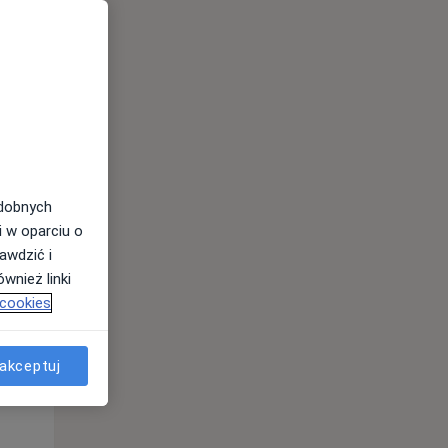
odobnych
Śr,
Czw,
Pt,
i w oparciu o
12 Sie
13 Sie
14 Sie
awdzić i
wnież linki
 cookies
akceptuj