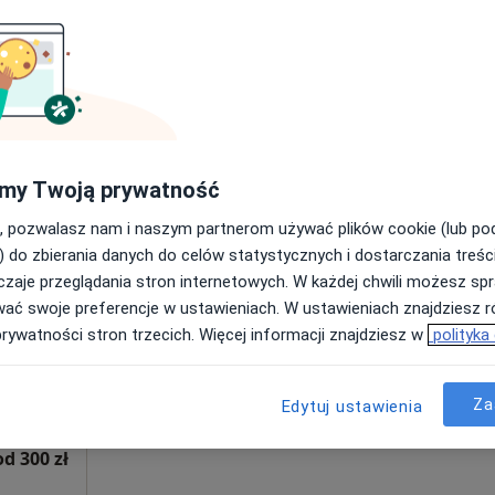
250 zł
my Twoją prywatność
, pozwalasz nam i naszym partnerom używać plików cookie (lub p
Dziś
Jutro
Pon,
Wt,
) do zbierania danych do celów statystycznych i dostarczania treśc
8 Sie
9 Sie
10 Sie
11 Sie
zaje przeglądania stron internetowych. W każdej chwili możesz spr
ęcej
wać swoje preferencje w ustawieniach. W ustawieniach znajdziesz ró
Umawianie online nie jest dostępne
prywatności stron trzecich. Więcej informacji znajdziesz w
polityka
Poproś o wizytę
Za
Edytuj ustawienia
od 300 zł