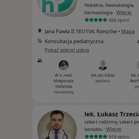
Pediatria, Neonatologia,
·
Więcej
Dermatologia
668 opinii
Jana Pawła II 181/104, Rzeszów
•
Mapa
Konsultacja pediatryczna
Pokaż więcej usług
dr n. med.
lek. Jan Gdula
lek.
Małgorzata
pediatra
Reic
Stefańska
pe
neonatolog
lek. Łukasz Trzec
Lekarz rodzinny, Lekarz p
·
Więcej
kontaktu
918 opinii