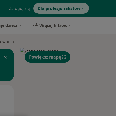
Zaloguj się
Dla profesjonalistów
je dzieci
Więcej filtrów
ukiwania
Powiększ mapę
Wt,
Śr,
Czw,
11 Sie
12 Sie
13 Sie