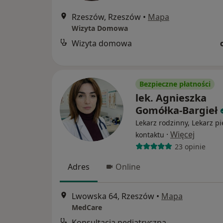
Rzeszów, Rzeszów
•
Mapa
Wizyta Domowa
Wizyta domowa
Bezpieczne płatności
lek. Agnieszka
Gomółka-Bargieł
Lekarz rodzinny, Lekarz p
·
Więcej
kontaktu
23 opinie
Adres
Online
Lwowska 64, Rzeszów
•
Mapa
MedCare
Konsultacja pediatryczna