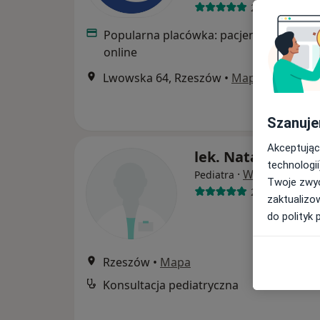
220 opinii
Popularna placówka: pacjenci chętnie p
online
Lwowska 64, Rzeszów
•
Mapa
Szanuje
Akceptując
lek. Natalia Stąpo
technologii
·
Więcej
Pediatra
Twoje zwyc
276 opinii
zaktualizo
do polityk 
Rzeszów
•
Mapa
Konsultacja pediatryczna