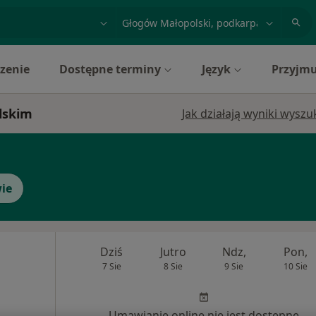
acja, badanie lub nazwisko
miasto lub dzielnica
zenie
Dostępne terminy
Język
Przyjmu
lskim
Jak działają wyniki wysz
ie
Dziś
Jutro
Ndz,
Pon,
7 Sie
8 Sie
9 Sie
10 Sie
Umawianie online nie jest dostępne