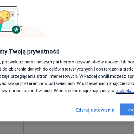
Pokaż profil
łacą
my Twoją prywatność
, pozwalasz nam i naszym partnerom używać plików cookie (lub p
r
Dziś
Jutro
Ndz,
Pon,
) do zbierania danych do celów statystycznych i dostarczania treśc
7 Sie
8 Sie
9 Sie
10 Sie
zaje przeglądania stron internetowych. W każdej chwili możesz spr
wać swoje preferencje w ustawieniach. W ustawieniach znajdziesz ró
prywatności stron trzecich. Więcej informacji znajdziesz w
polityka
Umawianie online nie jest dostępne
Poproś o wizytę
Za
Edytuj ustawienia
od 180 zł