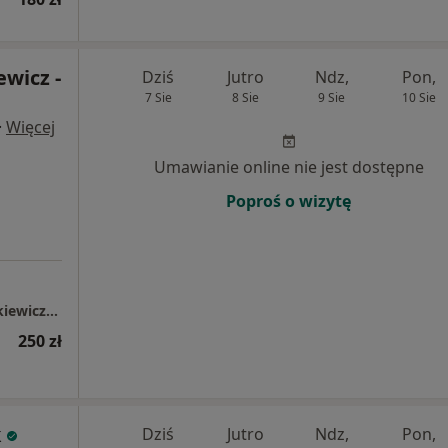
ewicz -
Dziś
Jutro
Ndz,
Pon,
7 Sie
8 Sie
9 Sie
10 Sie
·
Więcej
Umawianie online nie jest dostępne
Poproś o wizytę
Prywatny Gabinet Pediatryczny Anna Araszkiewicz-Szkolak
250 zł
k
Dziś
Jutro
Ndz,
Pon,