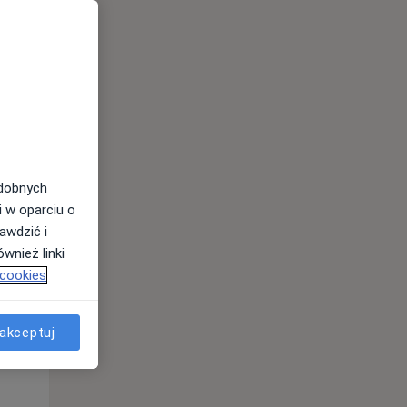
odobnych
Wt,
Śr,
Czw,
i w oparciu o
11 Sie
12 Sie
13 Sie
awdzić i
wnież linki
 cookies
akceptuj