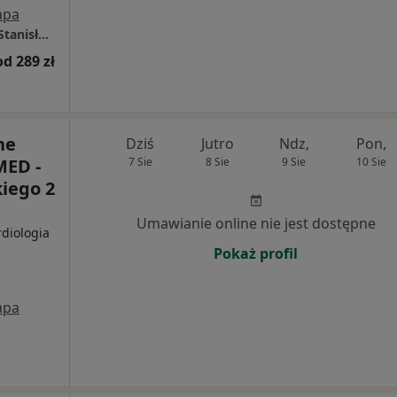
apa
Centrum Medyczne LUX MED - Rzeszów, ul. Stanisława Jabłońskiego 2
od 289 zł
ne
Dziś
Jutro
Ndz,
Pon,
ED -
7 Sie
8 Sie
9 Sie
10 Sie
iego 2
Umawianie online nie jest dostępne
rdiologia
Pokaż profil
apa