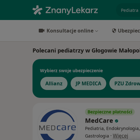
specjaliz
Konsultacje online
Ubezpiec
Polecani pediatrzy w Głogowie Małopo
Wybierz swoje ubezpieczenie
Allianz
JP MEDICA
PZU Zdrow
Bezpieczne płatności
MedCare
Pediatria, Endokrynologia,
·
Więcej
Gastrologia