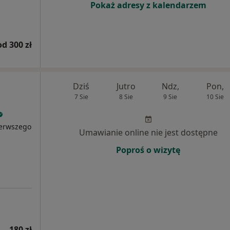
Pokaż adresy z kalendarzem
od 300 zł
Dziś
Jutro
Ndz,
Pon,
7 Sie
8 Sie
9 Sie
10 Sie
ierwszego
Umawianie online nie jest dostępne
Poproś o wizytę
180 zł