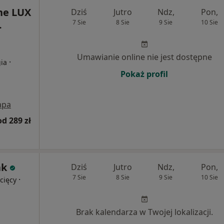
ne LUX
Dziś
Jutro
Ndz,
Pon,
.
7 Sie
8 Sie
9 Sie
10 Sie
Umawianie online nie jest dostępne
·
gia
Pokaż profil
apa
od 289 zł
ak
Dziś
Jutro
Ndz,
Pon,
7 Sie
8 Sie
9 Sie
10 Sie
·
cięcy
Brak kalendarza w Twojej lokalizacji.