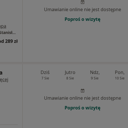
Umawianie online nie jest dostępne
Poproś o wizytę
apa
Centrum Medyczne LUX MED - Rzeszów, ul. Stanisława Jabłońskiego 2
od 289 zł
a
Dziś
Jutro
Ndz,
Pon,
7 Sie
8 Sie
9 Sie
10 Sie
ęcej
Umawianie online nie jest dostępne
Poproś o wizytę