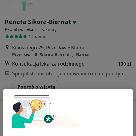
Renata Sikora-Biernat
Pediatra, Lekarz rodzinny
13 opinii
Kilińskiego 29, Przecław
•
Mapa
Przecław - R. Sikora-Biernat, J. Barnaś
Konsultacja lekarza rodzinnego
100 zł
Specjalista nie oferuje umawiania online pod tym adresem.
Poproś o wizytę