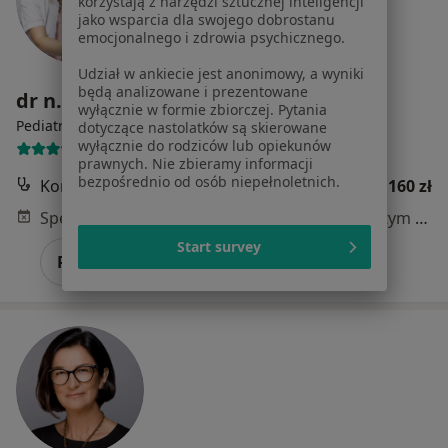
korzystają z narzędzi sztucznej inteligencji
jako wsparcia dla swojego dobrostanu
emocjonalnego i zdrowia psychicznego.
Udział w ankiecie jest anonimowy, a wyniki
będą analizowane i prezentowane
dr n. med. Anna Kroteń
wyłącznie w formie zbiorczej. Pytania
·
Więcej
Pediatra, Lekarz rodzinny
dotyczące nastolatków są skierowane
wyłącznie do rodziców lub opiekunów
457 opinii
prawnych. Nie zbieramy informacji
bezpośrednio od osób niepełnoletnich.
Konsultacja pediatryczna
160 zł
Specjalista nie oferuje umawiania online pod tym adresem.
Start survey
Poproś o wizytę