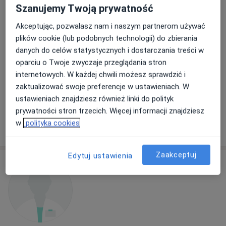
Szanujemy Twoją prywatność
Akceptując, pozwalasz nam i naszym partnerom używać
dr hab. n. med. Sławomir Kroczka
plików cookie (lub podobnych technologii) do zbierania
·
Więcej
Pediatra, Neurolog dziecięcy
danych do celów statystycznych i dostarczania treści w
17 opinii
oparciu o Twoje zwyczaje przeglądania stron
internetowych. W każdej chwili możesz sprawdzić i
Jana III Sobieskiego 31, Dębica
•
Mapa
zaktualizować swoje preferencje w ustawieniach. W
Prywatny Gabinet Lekarski "DOMED"
ustawieniach znajdziesz również linki do polityk
Specjalista nie oferuje umawiania online pod tym adresem.
prywatności stron trzecich. Więcej informacji znajdziesz
w
polityka cookies
Poproś o wizytę
Zaakceptuj
Edytuj ustawienia