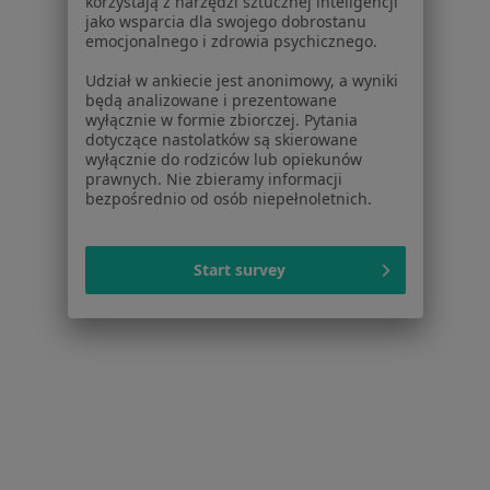
korzystają z narzędzi sztucznej inteligencji
jako wsparcia dla swojego dobrostanu
emocjonalnego i zdrowia psychicznego.
Udział w ankiecie jest anonimowy, a wyniki
będą analizowane i prezentowane
wyłącznie w formie zbiorczej. Pytania
dotyczące nastolatków są skierowane
wyłącznie do rodziców lub opiekunów
prawnych. Nie zbieramy informacji
bezpośrednio od osób niepełnoletnich.
Bezpieczne płatności
dr n. med. Gabriela Klimkiewicz-
Wojciechowska
Start survey
·
Więcej
Pediatra
61 opinii
Konsultacja pediatryczna
149 zł
Specjalista nie oferuje umawiania online pod tym adresem.
Poproś o wizytę