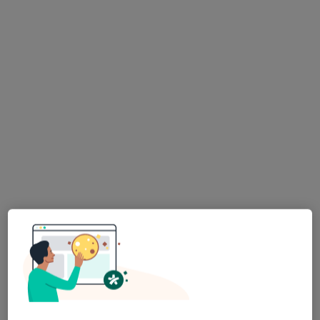
lek. Elżbieta Koprowska
Pediatra, Lekarz wykonujący zabiegi medycyny estetycznej
Adres 1
Adres 2
Adres 3
Gabinet Lekarski, Sienkiewicza 165C, Tarnobrzeg
•
Mapa
Prywatna Praktyka Lekarska Elżbieta Koprowska
Konsultacja lekarska
Brak ceny
Specjalista nie oferuje umawiania online pod tym adresem.
Poproś o wizytę