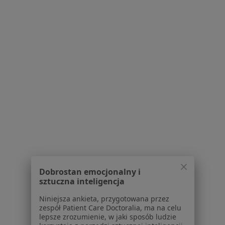
Bezpieczne płatności
lek. Olga Barańska
·
Więcej
Pediatra
112 opinii
Konsultacja telefoniczna
150 zł
Dobrostan emocjonalny i
sztuczna inteligencja
Specjalista nie oferuje umawiania online pod tym adresem.
Niniejsza ankieta, przygotowana przez
zespół Patient Care Doctoralia, ma na celu
Poproś o wizytę
lepsze zrozumienie, w jaki sposób ludzie