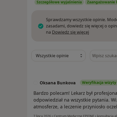
Szczegółowe wyjaśnienia
Zaangażowanie l
Sprawdzamy wszystkie opinie. Mode
zasadami, dowiedz się więcej o opin
Dowiedz się w
na
Dowiedz się więcej
Szukaj w opi
Oksana Bunkova
Weryfikacja wizyty
O
Bardzo polecam! Lekarz był profesjona
odpowiedział na wszystkie pytania. Wi
atmosferze, a leczenie przyniosło ocze
7 lipca 2026
•
Centrum Medyczne EPIONE
•
konsultacja a