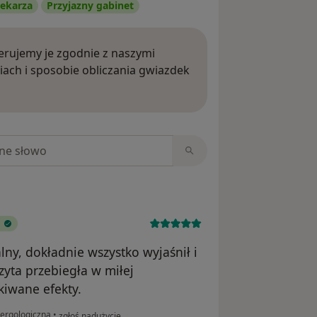
ekarza
Przyjazny gabinet
rujemy je zgodnie z naszymi
iach i sposobie obliczania gwiazdek
ięcej o opiniach
niach
lny, dokładnie wszystko wyjaśnił i
zyta przebiegła w miłej
kiwane efekty.
w opinii użytkownika Oksana Bunkova
lergologiczna
•
zgłoś nadużycie