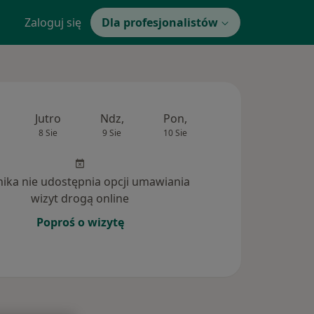
Zaloguj się
Dla profesjonalistów
Jutro
Ndz,
Pon,
Wt,
Śr,
8 Sie
9 Sie
10 Sie
11 Sie
12 Si
inika nie udostępnia opcji umawiania
wizyt drogą online
Poproś o wizytę