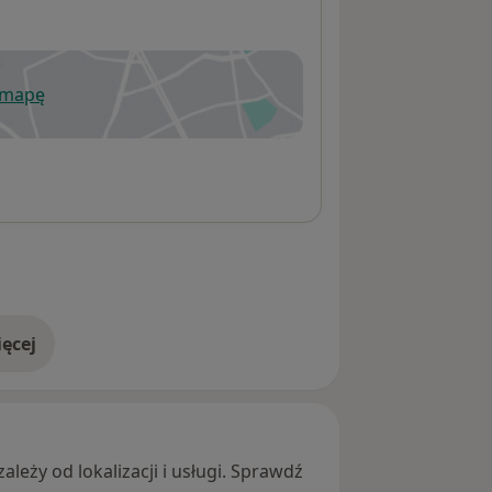
 mapę
wiera się w nowej karcie
ęcej
adresie
leży od lokalizacji i usługi. Sprawdź