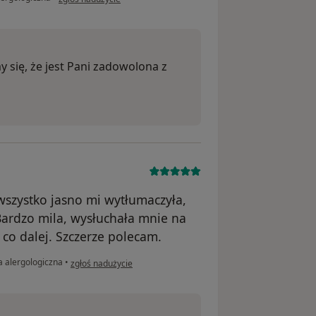
y się, że jest Pani zadowolona z
, wszystko jasno mi wytłumaczyła,
Bardzo mila, wysłuchała mnie na
 co dalej. Szczerze polecam.
w opinii użytkownika Kasia P
a alergologiczna
•
zgłoś nadużycie