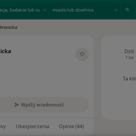
acja, badanie lub nazwisko
miasto lub dzielnica
Branicka
sto
icka
Dziś
7 Sie
jalizacjach
Ta kl
Wyślij wiadomość
esy
Ubezpieczenia
Opinie (44)