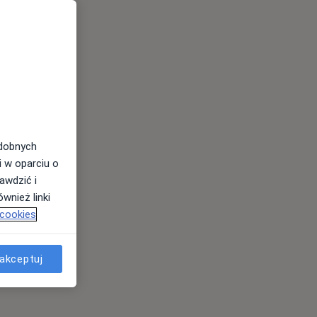
odobnych
i w oparciu o
awdzić i
wnież linki
 cookies
akceptuj