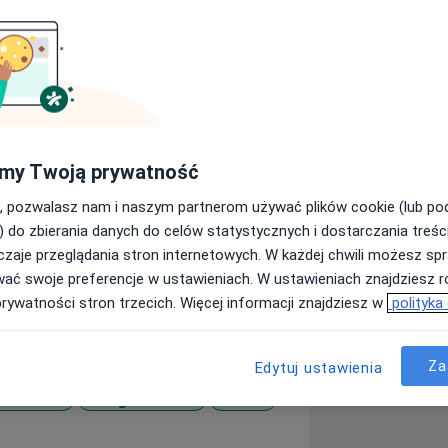
ą Państwowego Uniwersytetu
my Twoją prywatność
olu. Nostryfikację dyplomu uzyskała
towicach. Doktor Branicka ukończyła
, pozwalasz nam i naszym partnerom używać plików cookie (lub p
) do zbierania danych do celów statystycznych i dostarczania treśc
zaje przeglądania stron internetowych. W każdej chwili możesz spr
e zdobyła podczas pracy na Oddziale
wać swoje preferencje w ustawieniach. W ustawieniach znajdziesz ró
wersyteckim Centrum Klinicznym im.
prywatności stron trzecich. Więcej informacji znajdziesz w
polityka
olskiego Towarzystwa Alergologicznego
Za
Edytuj ustawienia
munologii Klinicznej. Aktywnie
krzelowa
Alergie skórne
Astma
pozjach naukowych, m.in. wzięła udział
., EAACI Congress Munchen 2018 r.,