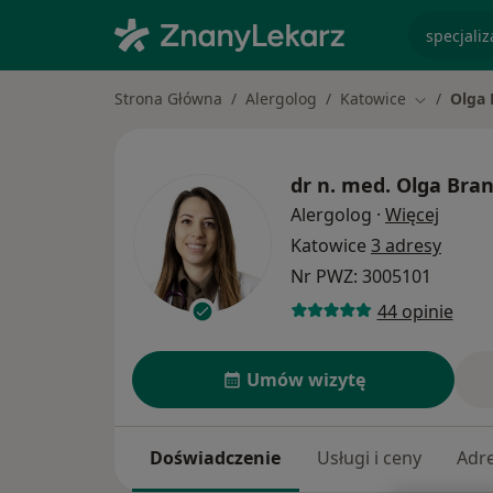
specjaliz
Strona Główna
Alergolog
Katowice
Olga 
Zmień mia
dr n. med.
Olga Bran
O spec
Alergolog
·
Więcej
Katowice
3 adresy
Nr PWZ: 3005101
44 opinie
Umów wizytę
Doświadczenie
Usługi i ceny
Adr