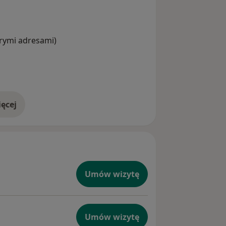
CI Congress London 2020 r., a także w
ołajkach 2018 r.
órymi adresami)
ęcej
doświadczeniu
Umów wizytę
Umów wizytę