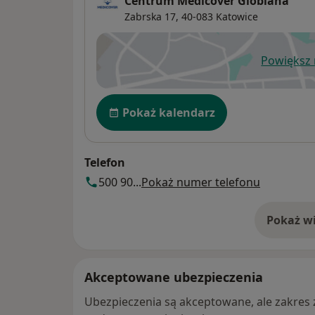
Centrum Medicover Globiana
Zabrska 17,
40-083
Katowice
Powiększ
ot
Dostępność
Pokaż kalendarz
Telefon
500 90...
Pokaż numer telefonu
Pokaż wi
o 
Akceptowane ubezpieczenia
Ubezpieczenia są akceptowane, ale zakres za