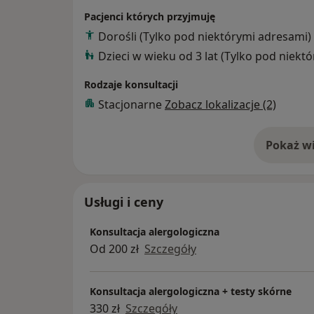
Skin Allergy Club EAACI Zurich 2018 r., EAA
Pacjenci których przyjmuję
XIII Międzynarodowym Kongresie PTA w Mik
Dorośli (Tylko pod niektórymi adresami)
Dzieci w wieku od 3 lat (Tylko pod niekt
Rodzaje konsultacji
Stacjonarne
Zobacz lokalizacje (2)
Pokaż wi
o 
Usługi i ceny
Konsultacja alergologiczna
Od 200 zł
Szczegóły
Konsultacja alergologiczna + testy skórne
330 zł
Szczegóły