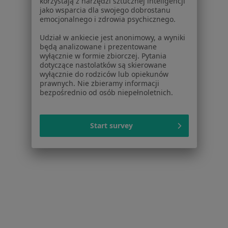
korzystają z narzędzi sztucznej inteligencji
jako wsparcia dla swojego dobrostanu
Poproś o wizytę
emocjonalnego i zdrowia psychicznego.
Udział w ankiecie jest anonimowy, a wyniki
będą analizowane i prezentowane
wyłącznie w formie zbiorczej. Pytania
dotyczące nastolatków są skierowane
wyłącznie do rodziców lub opiekunów
prawnych. Nie zbieramy informacji
bezpośrednio od osób niepełnoletnich.
Start survey
Danuta Anna Birecka
Alergolog, Pediatra
Biblioteczna 17, Tychy
•
Mapa
Nzoz "San-Med"
Specjalista nie oferuje umawiania online pod tym adresem.
Poproś o wizytę