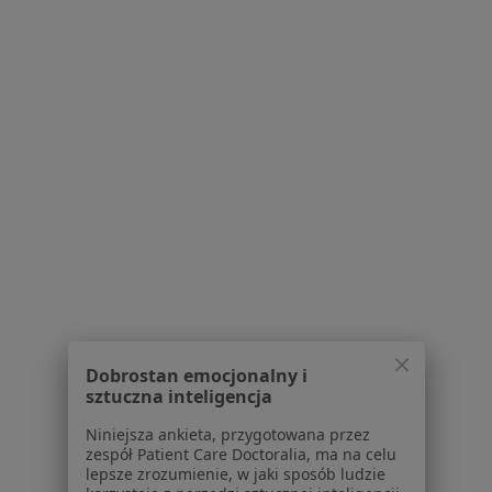
Praktyka lekarska dr nauk med. Urszula Polanowicz
Specjalista nie oferuje umawiania online pod tym adresem.
Poproś o wizytę
Zofia Krystyna Żemła
Dobrostan emocjonalny i
Alergolog, Pediatra
sztuczna inteligencja
Niepodległości 45, Tychy
•
Mapa
Niniejsza ankieta, przygotowana przez
Poradnia alergologiczna dla dzieci - Niepubliczny Zakład Opieki Zdrowotnej "Przychodnia Nr 4" Sp. z o. o.
zespół Patient Care Doctoralia, ma na celu
Specjalista nie oferuje umawiania online pod tym adresem.
lepsze zrozumienie, w jaki sposób ludzie