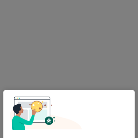
Konsultacja alergologiczna
od 330 zł
Specjalista nie oferuje umawiania online pod tym adresem.
Poproś o wizytę
Bezpieczne płatności
prof. dr hab. n. med. Adam Ryszard
Barczyk
·
Więcej
Alergolog, Pulmonolog
53 opinie