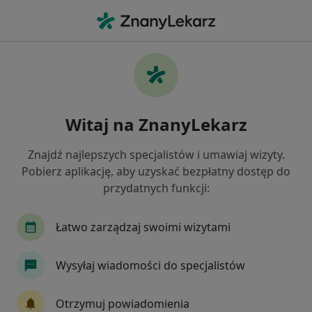
Me
Alergolog • Tychy, śląskie
Filtry
Ubezpieczenie
Mapa
Polecani alergolodzy w Tychach
Witaj na ZnanyLekarz
Jak działają wyniki wyszukiwania
Znajdź najlepszych specjalistów i umawiaj wizyty.
Pobierz aplikację, aby uzyskać bezpłatny dostęp do
Wybierz swoje ubezpieczenie
przydatnych funkcji:
LUX MED
Medica Polska
Łatwo zarządzaj swoimi wizytami
Wysyłaj wiadomości do specjalistów
Otrzymuj powiadomienia