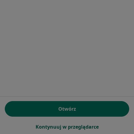
Centrum Diagnostyczne Asper Poradnia
Chorób Płuc i Gruźlicy oraz Pracownia
Bakteriologiczna
·
Więcej
Alergologia, Pulmonologia, Radiologia
5 opinii
Bohaterów Warszawy 11, Tychy
•
Mapa
Brak dostępnych specjalistów z wolnymi terminami w tym centrum medycznym.
Pokaż profil
Otwórz
Kontynuuj w przeglądarce