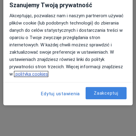
Adres 1
Adres 2
Adres 3
Adres 4
Adres 5
Szanujemy Twoją prywatność
Akceptując, pozwalasz nam i naszym partnerom używać
Panewnicka 130, Katowice
•
Mapa
plików cookie (lub podobnych technologii) do zbierania
Centrum Medyczne Salvia
danych do celów statystycznych i dostarczania treści w
Konsultacja alergologiczna
300 zł
oparciu o Twoje zwyczaje przeglądania stron
internetowych. W każdej chwili możesz sprawdzić i
Specjalista nie oferuje umawiania online pod tym adresem.
zaktualizować swoje preferencje w ustawieniach. W
Poproś o wizytę
ustawieniach znajdziesz również linki do polityk
prywatności stron trzecich. Więcej informacji znajdziesz
w
polityka cookies
Zaakceptuj
Edytuj ustawienia
Bezpieczne płatności