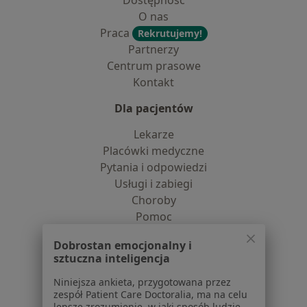
Dostępność
O nas
Praca
Rekrutujemy!
Partnerzy
Centrum prasowe
Kontakt
Dla pacjentów
Lekarze
Placówki medyczne
Pytania i odpowiedzi
Usługi i zabiegi
Choroby
Pomoc
Aplikacje mobilne
Dobrostan emocjonalny i
Blog dla pacjentów
sztuczna inteligencja
Dla profesjonalistów
Niniejsza ankieta, przygotowana przez
zespół Patient Care Doctoralia, ma na celu
Cennik
lepsze zrozumienie, w jaki sposób ludzie