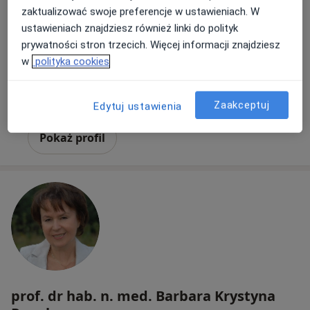
Grupa AVIMED
zaktualizować swoje preferencje w ustawieniach. W
·
Więcej
Alergologia, Kardiologia, Interna
ustawieniach znajdziesz również linki do polityk
25 opinii
prywatności stron trzecich. Więcej informacji znajdziesz
Katowicka 22, Mikołów
•
Mapa
w
polityka cookies
Konsultacja alergologiczna
Zaakceptuj
Brak dostępnych specjalistów z wolnymi terminami w tym centrum medycznym.
Edytuj ustawienia
Pokaż profil
prof. dr hab. n. med. Barbara Krystyna