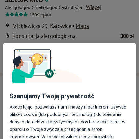
·
Więcej
Alergologia, Ginekologia, Gastrologia
1509 opinii
Mickiewicza 29, Katowice
•
Mapa
Konsultacja alergologiczna
300 zł
Brak dostępnych specjalistów z wolnymi terminami w tym centrum medycznym.
Pokaż profil
Szanujemy Twoją prywatność
Akceptując, pozwalasz nam i naszym partnerom używać
plików cookie (lub podobnych technologii) do zbierania
danych do celów statystycznych i dostarczania treści w
oparciu o Twoje zwyczaje przeglądania stron
Ośrodek Rehabilitacyjno Leczniczy -
internetowych. W każdej chwili możesz sprawdzić i