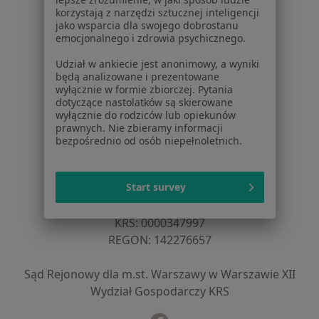
Dla lekarzy
korzystają z narzędzi sztucznej inteligencji
jako wsparcia dla swojego dobrostanu
Dla placówek medycznych
emocjonalnego i zdrowia psychicznego.
Noa Notes
nowość
Baza wiedzy
Udział w ankiecie jest anonimowy, a wyniki
będą analizowane i prezentowane
Centrum Pomocy dla Specjalisty
wyłącznie w formie zbiorczej. Pytania
dotyczące nastolatków są skierowane
Kontakt
wyłącznie do rodziców lub opiekunów
ZnanyLekarz - Strona główna
prawnych. Nie zbieramy informacji
bezpośrednio od osób niepełnoletnich.
ZnanyLekarz Sp. z o.o.
ul. Kolejowa 5/7
01-217 Warszawa, Polska
Start survey
NIP: ⁠7010224868
KRS: ⁠0000347997
REGON: ⁠142276657
Sąd Rejonowy dla m.st. Warszawy w Warszawie XII
Wydział Gospodarczy KRS