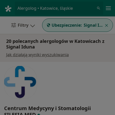
Me
Alergolog • Katowice, śląskie
Filtry
Ubezpieczenie:
Signal Iduna
20 polecanych alergologów w Katowicach z
Signal Iduna
Jak działają wyniki wyszukiwania
Centrum Medycyny i Stomatologii
SILESIA MED