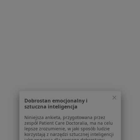
Serwis
Regulamin
Polityka prywatności pacjentów
Polityka prywatności profesjonalistów
Polityka prywatności dla profesjonalistów, których
dane pozyskaliśmy samodzielnie
Polityka cookies
Jak działają wyniki wyszukiwania
Dostępność
O nas
Dobrostan emocjonalny i
Praca
Rekrutujemy!
sztuczna inteligencja
Partnerzy
Centrum prasowe
Niniejsza ankieta, przygotowana przez
Kontakt
zespół Patient Care Doctoralia, ma na celu
lepsze zrozumienie, w jaki sposób ludzie
korzystają z narzędzi sztucznej inteligencji
Dla pacjentów
jako wsparcia dla swojego dobrostanu