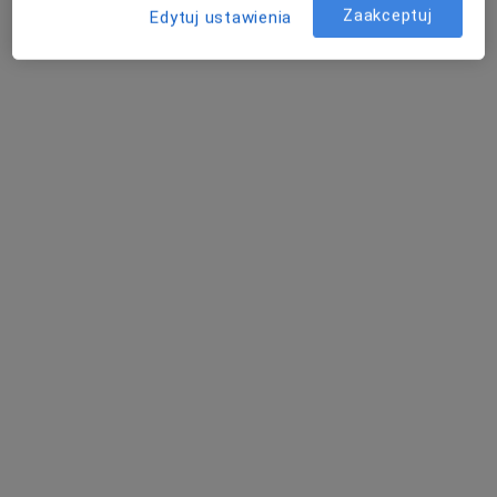
Zaakceptuj
Edytuj ustawienia
Dostępni specjaliści
Specjaliści znajdują się poza Katowice, śląskie, w
obszarach bliskich Twojemu wyszukiwaniu.
Bezpieczne płatności
Centrum Medyczne Medici
·
Więcej
Alergologia, Dermatologia, Okulistyka
689 opinii
Sienkiewicza 43, Radzionków
•
Mapa