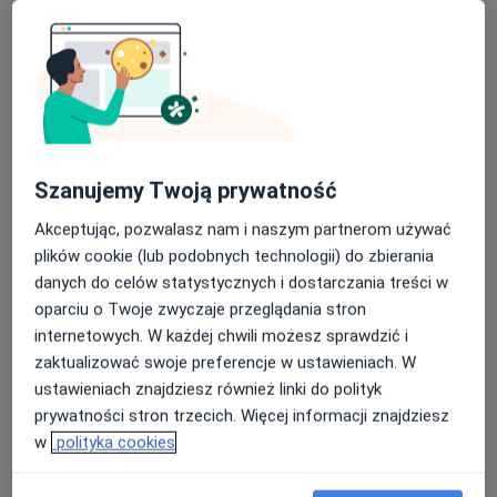
Centrum Medyczne EPIONE
·
Więcej
Alergologia, Dermatologia, Chirurgia
618 opinii
Adres 1
Adres 2
Adres 3
Przychodnia nr 1, Kijowska 71, Katowice, Katowice
•
Mapa
Szanujemy Twoją prywatność
Konsultacja alergologiczna
200 zł
Akceptując, pozwalasz nam i naszym partnerom używać
Pokaż więcej usług
plików cookie (lub podobnych technologii) do zbierania
danych do celów statystycznych i dostarczania treści w
oparciu o Twoje zwyczaje przeglądania stron
dr n. med. Olga
internetowych. W każdej chwili możesz sprawdzić i
Branicka
zaktualizować swoje preferencje w ustawieniach. W
alergolog
ustawieniach znajdziesz również linki do polityk
Brak dostępnych specjalistów z wolnymi terminami w tym centrum medycznym.
prywatności stron trzecich. Więcej informacji znajdziesz
w
polityka cookies
Pokaż profil