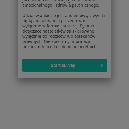
emocjonalnego i zdrowia psychicznego.
Lekarze
Placówki medyczne
Udział w ankiecie jest anonimowy, a wyniki
Pytania i odpowiedzi
będą analizowane i prezentowane
wyłącznie w formie zbiorczej. Pytania
Usługi i zabiegi
dotyczące nastolatków są skierowane
Choroby
wyłącznie do rodziców lub opiekunów
Pomoc
prawnych. Nie zbieramy informacji
bezpośrednio od osób niepełnoletnich.
Aplikacje mobilne
Blog dla pacjentów
Start survey
Dla profesjonalistów
Cennik
Dla lekarzy
Dla placówek medycznych
Noa Notes
nowość
Baza wiedzy
Centrum Pomocy dla Specjalisty
Kontakt
ZnanyLekarz - Strona główna