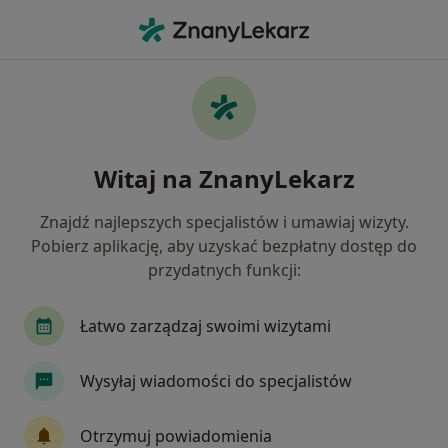
Me
Alergolog • Katowice, śląskie
Filtry
Ubezpieczenie:
TU Zdrowie
20 polecanych alergologów w Katowicach z
Witaj na ZnanyLekarz
TU Zdrowie
Jak działają wyniki wyszukiwania
Znajdź najlepszych specjalistów i umawiaj wizyty.
Pobierz aplikację, aby uzyskać bezpłatny dostęp do
przydatnych funkcji:
Łatwo zarządzaj swoimi wizytami
Wysyłaj wiadomości do specjalistów
dr n. med. Olga Branicka
Otrzymuj powiadomienia
·
Więcej
Alergolog