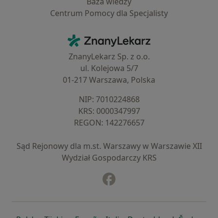
Baza wiedzy
Centrum Pomocy dla Specjalisty
Kontakt
ZnanyLekarz - Strona główna
ZnanyLekarz Sp. z o.o.
ul. Kolejowa 5/7
01-217 Warszawa, Polska
NIP: ⁠7010224868
KRS: ⁠0000347997
REGON: ⁠142276657
Sąd Rejonowy dla m.st. Warszawy w Warszawie XII
Wydział Gospodarczy KRS
Facebook
otwiera się w nowej karcie