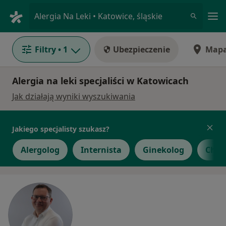
Me
Alergia Na Leki • Katowice, śląskie
Filtry
• 1
Ubezpieczenie
Map
Alergia na leki specjaliści w Katowicach
Jak działają wyniki wyszukiwania
Jakiego specjalisty szukasz?
Alergolog
Internista
Ginekolog
Chir