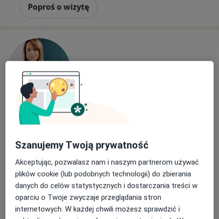
Poproś o wizytę
Bezpieczne płatności
lek. Magdalena Loręcik
Szanujemy Twoją prywatność
Alergolog, Internista
12 opinii
Akceptując, pozwalasz nam i naszym partnerom używać
11 Listopada 18b/1, Będzin
•
Mapa
plików cookie (lub podobnych technologii) do zbierania
Top Clinic
danych do celów statystycznych i dostarczania treści w
oparciu o Twoje zwyczaje przeglądania stron
Konsultacja alergologiczna
250 zł
internetowych. W każdej chwili możesz sprawdzić i
Specjalista nie oferuje umawiania online pod tym adresem.