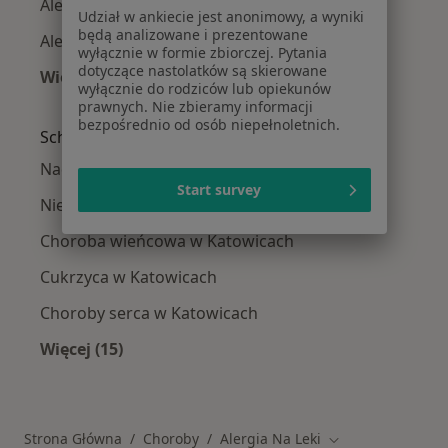
Alergia na leki w Rudzie Śląskiej
Udział w ankiecie jest anonimowy, a wyniki
będą analizowane i prezentowane
Alergia na leki w Chorzowie
wyłącznie w formie zbiorczej. Pytania
dotyczące nastolatków są skierowane
Więcej (7)
wyłącznie do rodziców lub opiekunów
Więcej w kategorii: W pobliżu Katowic
prawnych. Nie zbieramy informacji
bezpośrednio od osób niepełnoletnich.
Schorzenia w Katowicach
Nadciśnienie tętnicze w Katowicach
Start survey
Niewydolność serca w Katowicach
Choroba wieńcowa w Katowicach
Cukrzyca w Katowicach
Choroby serca w Katowicach
Więcej (15)
Więcej w kategorii: Schorzenia w Katowicach
Strona Główna
Choroby
Alergia Na Leki
Zmień miasto