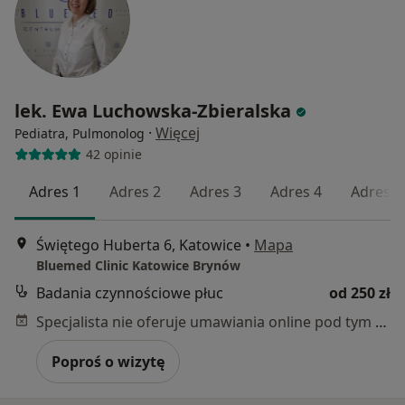
lek. Ewa Luchowska-Zbieralska
·
Więcej
Pediatra, Pulmonolog
42 opinie
Adres 1
Adres 2
Adres 3
Adres 4
Adres 5
Świętego Huberta 6, Katowice
•
Mapa
Bluemed Clinic Katowice Brynów
Badania czynnościowe płuc
od 250 zł
Specjalista nie oferuje umawiania online pod tym adresem.
Poproś o wizytę