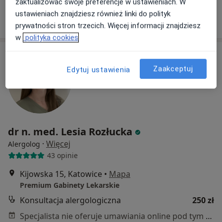
zaktualizować swoje preferencje w ustawieniach. W
ustawieniach znajdziesz również linki do polityk
Poproś o wizytę
prywatności stron trzecich. Więcej informacji znajdziesz
w
polityka cookies
Zaakceptuj
Edytuj ustawienia
dr n. med. Lesia Rozłucka
·
Więcej
Alergolog
43 opinie
Kijowska 15, Katowice
•
Mapa
Premium Gabinety Lekarskie
Konsultacja alergologiczna
250 zł
Specjalista nie oferuje umawiania online pod tym adresem.