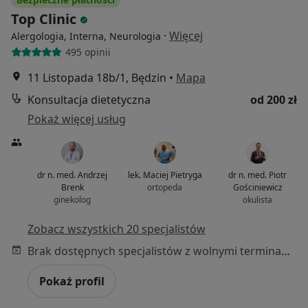
Top Clinic
·
Więcej
Alergologia, Interna, Neurologia
495 opinii
11 Listopada 18b/1, Będzin
•
Mapa
Konsultacja dietetyczna
od 200 zł
Pokaż więcej usług
dr n. med. Andrzej
lek. Maciej Pietryga
dr n. med. Piotr
Brenk
ortopeda
Gościniewicz
ginekolog
okulista
Zobacz wszystkich 20 specjalistów
Brak dostępnych specjalistów z wolnymi terminami w tym centrum medycznym.
Pokaż profil