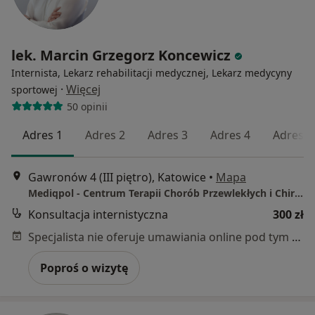
lek. Marcin Grzegorz Koncewicz
Internista, Lekarz rehabilitacji medycznej, Lekarz medycyny
·
Więcej
sportowej
50 opinii
Adres 1
Adres 2
Adres 3
Adres 4
Adres 5
Gawronów 4 (III piętro), Katowice
•
Mapa
Mediqpol - Centrum Terapii Chorób Przewlekłych i Chirurgii Wielospecjalistycznej
Konsultacja internistyczna
300 zł
Specjalista nie oferuje umawiania online pod tym adresem.
Poproś o wizytę