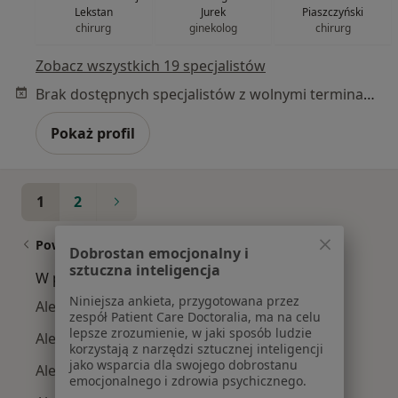
Lekstan
Jurek
Piaszczyński
chirurg
ginekolog
chirurg
Zobacz wszystkich 19 specjalistów
Brak dostępnych specjalistów z wolnymi terminami w tym centrum medycznym.
Pokaż profil
1
2
Powiązane wyszukiwania
Dobrostan emocjonalny i
sztuczna inteligencja
W pobliżu Katowic
Niniejsza ankieta, przygotowana przez
Alergia na leki w Gliwicach
zespół Patient Care Doctoralia, ma na celu
lepsze zrozumienie, w jaki sposób ludzie
Alergia na leki w Zabrzu
korzystają z narzędzi sztucznej inteligencji
jako wsparcia dla swojego dobrostanu
Alergia na leki w Piekarach Śląskich
emocjonalnego i zdrowia psychicznego.