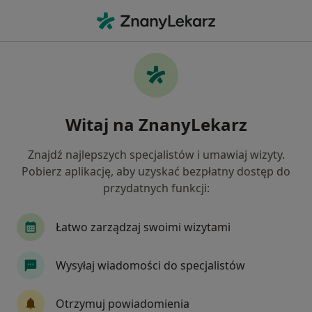
Me
Urolog • Będzin, śląskie
Filtry
Ubezpieczenie:
INTER Polska
20 polecanych urologów w Będzinie z INTER
Witaj na ZnanyLekarz
Polska
Jak działają wyniki wyszukiwania
Znajdź najlepszych specjalistów i umawiaj wizyty.
Pobierz aplikację, aby uzyskać bezpłatny dostęp do
przydatnych funkcji:
Łatwo zarządzaj swoimi wizytami
Wysyłaj wiadomości do specjalistów
Bezpieczne płatności
Otrzymuj powiadomienia