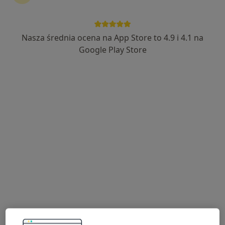
INTER-MED BĘDZIN
·
Więcej
Urologia, Interna, Chirurgia
2299 opinii
Nasza średnia ocena na App Store to 4.9 i 4.1 na
Ignacego Krasickiego 14, Będzin
•
Mapa
Google Play Store
Konsultacja urologiczna
250 zł
Pokaż więcej usług
dr n. med. Artur
lek. Piotr Krzystyniak
Borowski
urolog
urolog
Brak dostępnych specjalistów z wolnymi terminami w tym centrum medycznym.
Pokaż profil