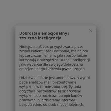
Polityka cookies
Jak działają wyniki wyszukiwania
Dostępność
O nas
Praca
Rekrutujemy!
Partnerzy
Dobrostan emocjonalny i
Centrum prasowe
sztuczna inteligencja
Kontakt
Niniejsza ankieta, przygotowana przez
zespół Patient Care Doctoralia, ma na celu
Dla pacjentów
lepsze zrozumienie, w jaki sposób ludzie
korzystają z narzędzi sztucznej inteligencji
Lekarze
jako wsparcia dla swojego dobrostanu
Placówki medyczne
emocjonalnego i zdrowia psychicznego.
Pytania i odpowiedzi
Udział w ankiecie jest anonimowy, a wyniki
Usługi i zabiegi
będą analizowane i prezentowane
Choroby
wyłącznie w formie zbiorczej. Pytania
dotyczące nastolatków są skierowane
Pomoc
wyłącznie do rodziców lub opiekunów
Aplikacje mobilne
prawnych. Nie zbieramy informacji
Blog dla pacjentów
bezpośrednio od osób niepełnoletnich.