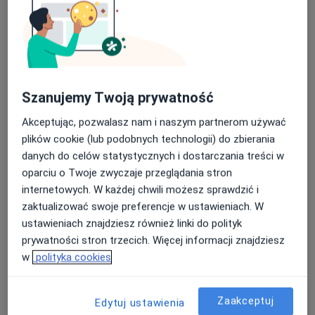
Ośrodek Rehabilitacyjno Leczniczy -
Szanujemy Twoją prywatność
Grupa AVIMED
Akceptując, pozwalasz nam i naszym partnerom używać
·
Więcej
Urologia, Kardiologia, Interna
plików cookie (lub podobnych technologii) do zbierania
25 opinii
danych do celów statystycznych i dostarczania treści w
Katowicka 22, Mikołów
•
Mapa
oparciu o Twoje zwyczaje przeglądania stron
Konsultacja urologiczna
internetowych. W każdej chwili możesz sprawdzić i
zaktualizować swoje preferencje w ustawieniach. W
Brak dostępnych specjalistów z wolnymi terminami w tym centrum medycznym.
ustawieniach znajdziesz również linki do polityk
prywatności stron trzecich. Więcej informacji znajdziesz
Pokaż profil
w
polityka cookies
Zaakceptuj
Edytuj ustawienia