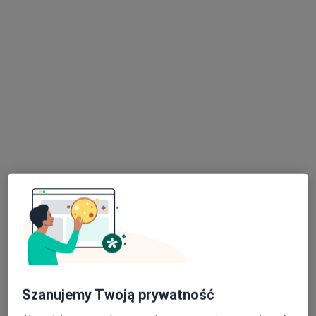
mgr Paulina Płuciennik
·
Więcej
Fizjoterapeuta
4 opinie
Stanisława Staszica 27, Dzierżoniów
•
Mapa
Amicus. Lekarsko - Rehabilitacyjna Przychodnia Rodzinna
Konsultacja fizjoterapeutyczna
190 zł
Specjalista nie oferuje umawiania online pod tym adresem.
Poproś o wizytę
Szanujemy Twoją prywatność