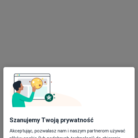
mgr Marta Piętka
Fizjoterapeuta
15 opinii
Stanisława Staszica 27, Dzierżoniów
•
Mapa
Amicus. Lekarsko - Rehabilitacyjna Przychodnia Rodzinna
Konsultacja fizjoterapeutyczna
190 zł
Specjalista nie oferuje umawiania online pod tym adresem.
Poproś o wizytę
Szanujemy Twoją prywatność
Akceptując, pozwalasz nam i naszym partnerom używać