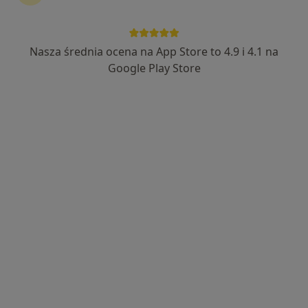
Nasza średnia ocena na App Store to 4.9 i 4.1 na
mgr Adrianna Socha
Google Play Store
·
Więcej
Fizjoterapeuta
73 opinie
Stanisława Staszica 27, Dzierżoniów
•
Mapa
Amicus. Lekarsko - Rehabilitacyjna Przychodnia Rodzinna
Konsultacja fizjoterapeutyczna
190 zł
Specjalista nie oferuje umawiania online pod tym adresem.
Poproś o wizytę