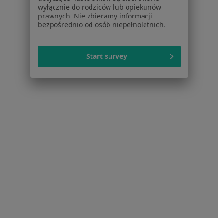
Partnerzy
wyłącznie do rodziców lub opiekunów
Centrum prasowe
prawnych. Nie zbieramy informacji
bezpośrednio od osób niepełnoletnich.
Kontakt
Dla pacjentów
Start survey
Lekarze
Placówki medyczne
Pytania i odpowiedzi
Usługi i zabiegi
Choroby
Pomoc
Aplikacje mobilne
Blog dla pacjentów
Dla profesjonalistów
Cennik
Dla lekarzy
Dla placówek medycznych
Noa Notes
nowość