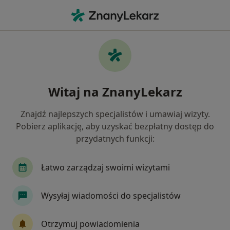
Me
Bóle Kończyn • Dzierżoniów, dolnośląskie
Filtry
• 1
Ubezpieczenie
Map
Bóle kończyn specjaliści w Dzierżoniowie
Witaj na ZnanyLekarz
Jak działają wyniki wyszukiwania
Znajdź najlepszych specjalistów i umawiaj wizyty.
Pobierz aplikację, aby uzyskać bezpłatny dostęp do
Jakiego specjalisty szukasz?
przydatnych funkcji:
Fizjoterapeuta
Ortopeda
Chirurg
Lek
Łatwo zarządzaj swoimi wizytami
Wysyłaj wiadomości do specjalistów
Otrzymuj powiadomienia