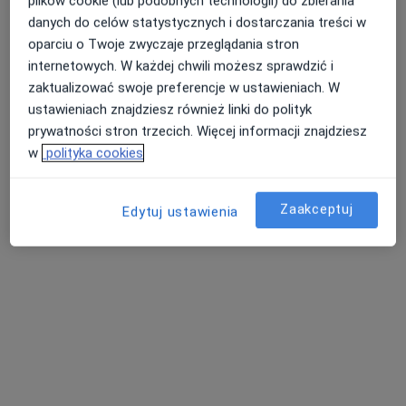
plików cookie (lub podobnych technologii) do zbierania
danych do celów statystycznych i dostarczania treści w
oparciu o Twoje zwyczaje przeglądania stron
lek. Piotr Gabryś
internetowych. W każdej chwili możesz sprawdzić i
·
Więcej
Ortopeda, Ortopeda dziecięcy, Fizjoterapeuta
zaktualizować swoje preferencje w ustawieniach. W
2024 opinie
ustawieniach znajdziesz również linki do polityk
prywatności stron trzecich. Więcej informacji znajdziesz
Piłsudskiego 8, Dzierżoniów
•
Mapa
w
polityka cookies
Salon Medyczny ARKMED
Konsultacja ortopedyczna
od 300 zł
Zaakceptuj
Edytuj ustawienia
Specjalista nie oferuje umawiania online pod tym adresem.
Poproś o wizytę