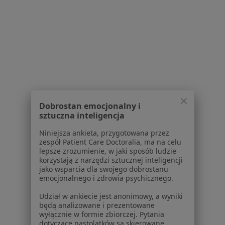
Bóle Kończyn Specjaliści W Dzierżoniowie
Serwis
Dobrostan emocjonalny i
Regulamin
sztuczna inteligencja
Polityka prywatności pacjentów
Polityka prywatności profesjonalistów
Niniejsza ankieta, przygotowana przez
zespół Patient Care Doctoralia, ma na celu
Polityka prywatności dla profesjonalistów, których
lepsze zrozumienie, w jaki sposób ludzie
dane pozyskaliśmy samodzielnie
korzystają z narzędzi sztucznej inteligencji
Polityka cookies
jako wsparcia dla swojego dobrostanu
emocjonalnego i zdrowia psychicznego.
Jak działają wyniki wyszukiwania
Dostępność
Udział w ankiecie jest anonimowy, a wyniki
O nas
będą analizowane i prezentowane
wyłącznie w formie zbiorczej. Pytania
Praca
Rekrutujemy!
dotyczące nastolatków są skierowane