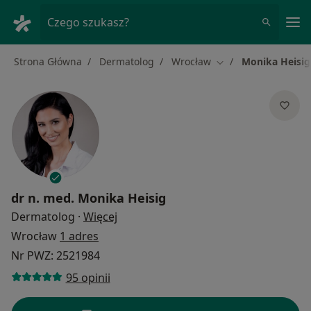
Me
Czego szukasz?
Strona Główna
Dermatolog
Wrocław
Monika Heisig
Zmień miasto
dr n. med.
Monika Heisig
O specjalizacjach
Dermatolog
·
Więcej
Wrocław
1 adres
Nr PWZ: 2521984
95 opinii