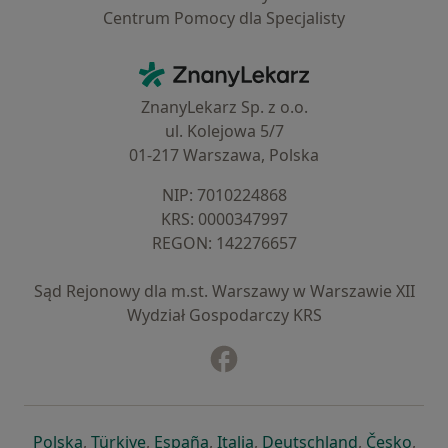
Centrum Pomocy dla Specjalisty
Kontakt
ZnanyLekarz - Strona główna
ZnanyLekarz Sp. z o.o.
ul. Kolejowa 5/7
01-217 Warszawa, Polska
NIP: ⁠7010224868
KRS: ⁠0000347997
REGON: ⁠142276657
Sąd Rejonowy dla m.st. Warszawy w Warszawie XII
Wydział Gospodarczy KRS
Facebook
otwiera się w nowej karcie
otwiera się w nowej karcie
otwiera się w nowej karcie
otwiera się w nowej karcie
otwiera się w nowej karci
otwiera się
otwi
Polska
,
Türkiye
,
España
,
Italia
,
Deutschland
,
Česko
,