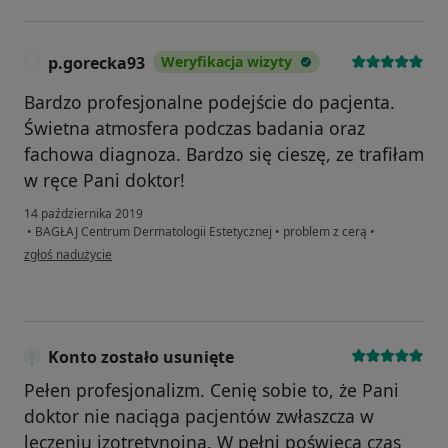
p.gorecka93
Weryfikacja wizyty
P
Bardzo profesjonalne podejście do pacjenta.
Świetna atmosfera podczas badania oraz
fachowa diagnoza. Bardzo się cieszę, ze trafiłam
w ręce Pani doktor!
14 października 2019
•
BAGŁAJ Centrum Dermatologii Estetycznej
•
problem z cerą
•
w opinii użytkownika p.gorecka93
zgłoś nadużycie
Konto zostało usunięte
Pełen profesjonalizm. Cenię sobie to, że Pani
doktor nie naciąga pacjentów zwłaszcza w
leczeniu izotretynoiną. W pełni poświęca czas