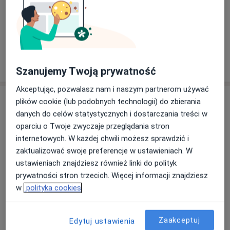
Konsultacja dermatologiczna
120 zł
Szczegóły
W jaki sposób ustalane są ceny?
Szanujemy Twoją prywatność
Akceptując, pozwalasz nam i naszym partnerom używać
Adres
plików cookie (lub podobnych technologii) do zbierania
danych do celów statystycznych i dostarczania treści w
BAGŁAJ Centrum Dermatologii Estetycznej
oparciu o Twoje zwyczaje przeglądania stron
ul. Widok 8,
Fabryczna
, 50-052
Wrocław
internetowych. W każdej chwili możesz sprawdzić i
zaktualizować swoje preferencje w ustawieniach. W
ustawieniach znajdziesz również linki do polityk
Powiększ mapę
otwiera się w nowej karcie
prywatności stron trzecich. Więcej informacji znajdziesz
w
polityka cookies
Dostępność
W tym gabinecie nie można umawiać wizyt przez
internet
Zaakceptuj
Edytuj ustawienia
Co mam zrobić w tej sytuacji?