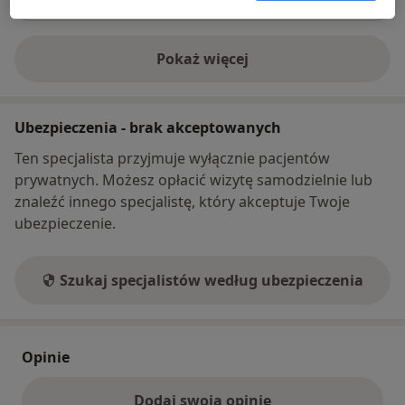
Pokaż więcej
o adresie
Ubezpieczenia - brak akceptowanych
Ten specjalista przyjmuje wyłącznie pacjentów
prywatnych. Możesz opłacić wizytę samodzielnie lub
znaleźć innego specjalistę, który akceptuje Twoje
ubezpieczenie.
Szukaj specjalistów według ubezpieczenia
Opinie
Dodaj swoją opinię