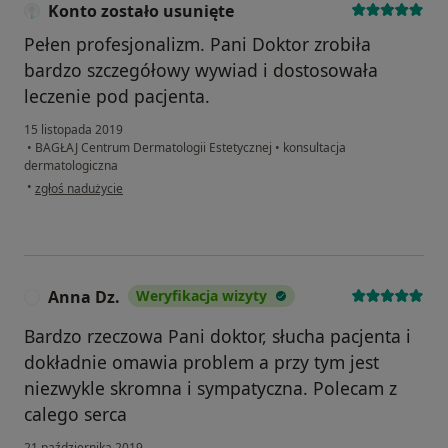
Konto zostało usunięte
Pełen profesjonalizm. Pani Doktor zrobiła
bardzo szczegółowy wywiad i dostosowała
leczenie pod pacjenta.
15 listopada 2019
•
BAGŁAJ Centrum Dermatologii Estetycznej
•
konsultacja
dermatologiczna
w opinii użytkownika Konto zostało usunięte
•
zgłoś nadużycie
Anna Dz.
Weryfikacja wizyty
A
Bardzo rzeczowa Pani doktor, słucha pacjenta i
dokładnie omawia problem a przy tym jest
niezwykle skromna i sympatyczna. Polecam z
calego serca
21 października 2019