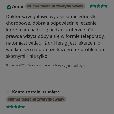
Anna
Numer telefonu zweryfikowany
A
Doktor szczegółowo wyjaśniła mi jednostki
chorobowe, dobrała odpowiednie leczenie,
które mam nadzieję będzie skuteczne. Co
prawda wizyta odbyła się w formie teleporady,
natomiast widać, iż dr. Heisig jest lekarzem o
wielkim sercu i pomoże każdemu z problemami
skórnymi i nie tylko.
w opinii użytkownika Anna
9 marca 2022
•
W innym miejscu
•
Inny
•
zgłoś nadużycie
Konto zostało usunięte
Numer telefonu zweryfikowany