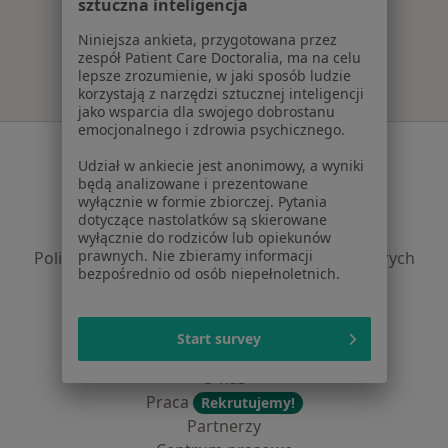
sztuczna inteligencja
Więcej w kategorii: Najczęście leczone chorob
Niniejsza ankieta, przygotowana przez
zespół Patient Care Doctoralia, ma na celu
lepsze zrozumienie, w jaki sposób ludzie
korzystają z narzędzi sztucznej inteligencji
jako wsparcia dla swojego dobrostanu
emocjonalnego i zdrowia psychicznego.
Serwis
Udział w ankiecie jest anonimowy, a wyniki
będą analizowane i prezentowane
Regulamin
wyłącznie w formie zbiorczej. Pytania
Polityka prywatności pacjentów
dotyczące nastolatków są skierowane
Polityka prywatności profesjonalistów
wyłącznie do rodziców lub opiekunów
prawnych. Nie zbieramy informacji
Polityka prywatności dla profesjonalistów, których
bezpośrednio od osób niepełnoletnich.
dane pozyskaliśmy samodzielnie
Polityka cookies
Jak działają wyniki wyszukiwania
Start survey
Dostępność
O nas
Praca
Rekrutujemy!
Partnerzy