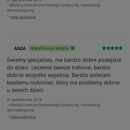
•
BAGŁAJ Centrum Dermatologii Estetycznej
•
konsultacja
dermatologiczna
w opinii użytkownika Anna Dz.
•
zgłoś nadużycie
ANIA
Weryfikacja wizyty
A
Świetny specjalista, ma bardzo dobre podejście
do dzieci. Leczenie zawsze trafione, bardzo
dobrze wszystko wyjaśnia. Bardzo polecam
każdemu rodzicowi, który ma problemy skórne
u swoich dzieci.
21 października 2019
•
BAGŁAJ Centrum Dermatologii Estetycznej
•
konsultacja
dermatologiczna
w opinii użytkownika ANIA
•
zgłoś nadużycie