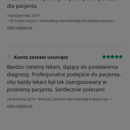
dla pacjenta.
3 października 2019
•
W innym miejscu
•
konsultacja dermatologiczna (kolejna wizyta)
•
w opinii użytkownika Konto zostało usunięte
zgłoś nadużycie
Konto zostało usunięte
Bardzo rzetelny lekarz, dążący do postawienia
diagnozy. Profesjonalne podejście do pacjenta,
oby każdy lekarz był tak zaangażowany w
problemy pacjenta. Serdecznie polecam!
24 września 2019
•
BAGŁAJ Centrum Dermatologii Estetycznej
•
•
w opinii użytkownika Konto zostało usunięte
zgłoś nadużycie