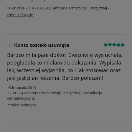
16 grudnia 2019
•
BAGŁAJ Centrum Dermatologii Estetycznej
•
•
w opinii użytkownika Konto zostało usunięte
zgłoś nadużycie
Konto zostało usunięte
Bardzo mila pani doktor. Cierpliwie wysluchala,
poogladala co mialam do pokazania. Wypisala
lek, wczesniej wyjasnila, co i jak stosowac oraz
jaki jest plan leczenia. Bardzo polecam!
19 listopada 2019
•
BAGŁAJ Centrum Dermatologii Estetycznej
•
konsultacja
dermatologiczna
w opinii użytkownika Konto zostało usunięte
•
zgłoś nadużycie