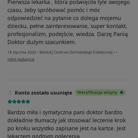
Pierwsza lekarka , która poświęciła tyle swojego
czasu, żeby spróbować pomóc i móc
odpowiedzieć na pytanie co dolega mojemu
dziecku, pełne zainteresowanie, super kontakt,
profesjonalizm, podejście, wiedza. Darzę Panią
Doktor dużym szacunkiem.
18 stycznia 2020
•
BAGŁAJ Centrum Dermatologii Estetycznej
•
•
w opinii użytkownika Konto zostało usunięte
zgłoś nadużycie
Konto zostało usunięte
Weryfikacja wizyty
Bardzo miła i symatyczna pani doktor bardzo
dokładnie tłumaczy jak stosować leczenie krok
po kroku wszystko zapisane jest na kartce. Jest
lekarzem godnym polecenia