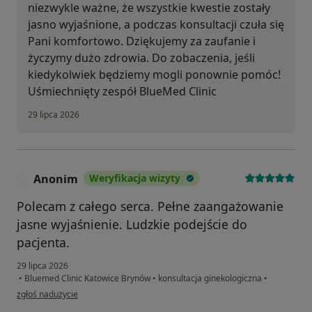
niezwykle ważne, że wszystkie kwestie zostały
jasno wyjaśnione, a podczas konsultacji czuła się
Pani komfortowo. Dziękujemy za zaufanie i
życzymy dużo zdrowia. Do zobaczenia, jeśli
kiedykolwiek będziemy mogli ponownie pomóc!
Uśmiechnięty zespół BlueMed Clinic
29 lipca 2026
Anonim
Weryfikacja wizyty
A
Polecam z całego serca. Pełne zaangażowanie
jasne wyjaśnienie. Ludzkie podejście do
pacjenta.
29 lipca 2026
•
Bluemed Clinic Katowice Brynów
•
konsultacja ginekologiczna
•
w opinii użytkownika Anonim
zgłoś nadużycie