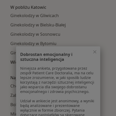
W pobliżu Katowic
Ginekolodzy w Gliwicach
Ginekolodzy w Bielsku-Białej
Ginekolodzy w Sosnowcu
Ginekolodzy w Bytomiu
Ginekolodzy w Tychach
Dobrostan emocjonalny i
sztuczna inteligencja
Więcej (14)
Więcej w kategorii: W pobliżu Katowic
Niniejsza ankieta, przygotowana przez
zespół Patient Care Doctoralia, ma na celu
Najczęście leczone choroby
lepsze zrozumienie, w jaki sposób ludzie
korzystają z narzędzi sztucznej inteligencji
Choroby ginekologiczne w Katowicach
jako wsparcia dla swojego dobrostanu
emocjonalnego i zdrowia psychicznego.
Zaburzenia miesiączkowania w Katowicach
Udział w ankiecie jest anonimowy, a wyniki
Bolesne miesiączkowanie w Katowicach
będą analizowane i prezentowane
wyłącznie w formie zbiorczej. Pytania
Mięśniaki macicy w Katowicach
dotyczące nastolatków są skierowane