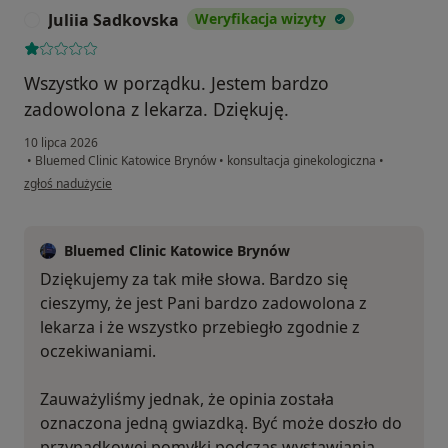
Juliia Sadkovska
Weryfikacja wizyty
J
Wszystko w porządku. Jestem bardzo
zadowolona z lekarza. Dziękuję.
10 lipca 2026
•
Bluemed Clinic Katowice Brynów
•
konsultacja ginekologiczna
•
w opinii użytkownika Juliia Sadkovska
zgłoś nadużycie
Bluemed Clinic Katowice Brynów
Dziękujemy za tak miłe słowa. Bardzo się
cieszymy, że jest Pani bardzo zadowolona z
lekarza i że wszystko przebiegło zgodnie z
oczekiwaniami.
Zauważyliśmy jednak, że opinia została
oznaczona jedną gwiazdką. Być może doszło do
przypadkowej pomyłki podczas wystawiania