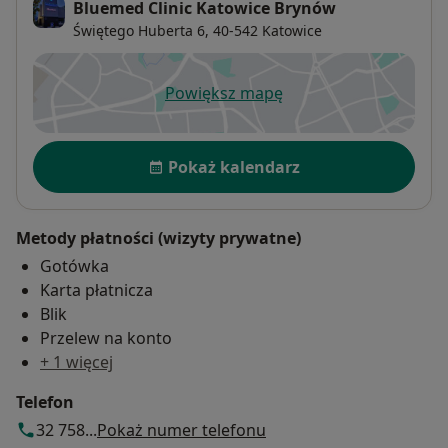
Bluemed Clinic Katowice Brynów
Świętego Huberta 6,
40-542
Katowice
Powiększ mapę
otwiera się w nowej karcie
Dostępność
Pokaż kalendarz
Metody płatności (wizyty prywatne)
Gotówka
Karta płatnicza
Blik
Przelew na konto
+ 1 więcej
Telefon
32 758...
Pokaż numer telefonu