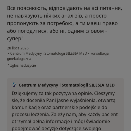
Все пояснюють, відповідають на всі питання,
не навʼязують ніяких аналізів, а просто
пропонують за потребою, а ти маєш право
або погодитися, або ні, одним словом -
супер!
28 lipca 2026
•
Centrum Medycyny i Stomatologii SILESIA MED
•
konsultacja
ginekologiczna
w opinii użytkownika Mariia
•
zgłoś nadużycie
Centrum Medycyny i Stomatologii SILESIA MED
Dziękujemy za tak pozytywną opinię. Cieszymy
się, że doceniła Pani jasne wyjaśnienia, otwartą
komunikację oraz partnerskie podejście do
procesu leczenia. Zależy nam, aby każdy pacjent
otrzymał pełną informację i mógł świadomie
podejmować decyzje dotyczące swojego