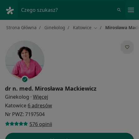
Me
Czego szukasz?
Strona Główna
Ginekolog
Katowice
Mirosława Mack
Zmień miasto
dr n. med.
Mirosława Mackiewicz
O specjalizacjach
Ginekolog
·
Więcej
Katowice
6 adresów
Nr PWZ: 7197504
576 opinii