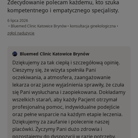
Zdecydowanie polecam każdemu, kto szuka
kompetentnego i empatycznego specjalisty.
6 lipca 2026
•
Bluemed Clinic Katowice Brynów
•
konsultacja ginekologiczna
•
w opinii użytkownika Aleksandra
zgłoś nadużycie
Bluemed Clinic Katowice Brynów
Dziękujemy za tak ciepłą i szczegółową opinię.
Cieszymy się, że wizyta spełniła Pani
oczekiwania, a atmosfera, zaangażowanie
lekarza oraz jasne wyjaśnienia sprawiły, że czuła
się Pani wysłuchana i zaopiekowana. Dokładamy
wszelkich starań, aby każdy Pacjent otrzymał
profesjonalną pomoc, indywidualne podejście
oraz pełne wsparcie na każdym etapie leczenia.
Dziękujemy za zaufanie i polecenie naszej
placówki. Życzymy Pani dużo zdrowia i
pozostajemy do dyspozycji w razie potrzeby.