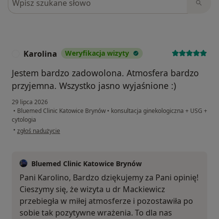
Karolina
Weryfikacja wizyty
K
Jestem bardzo zadowolona. Atmosfera bardzo
przyjemna. Wszystko jasno wyjaśnione :)
29 lipca 2026
•
Bluemed Clinic Katowice Brynów
•
konsultacja ginekologiczna + USG +
cytologia
w opinii użytkownika Karolina
•
zgłoś nadużycie
Bluemed Clinic Katowice Brynów
Pani Karolino, Bardzo dziękujemy za Pani opinię!
Cieszymy się, że wizyta u dr Mackiewicz
przebiegła w miłej atmosferze i pozostawiła po
sobie tak pozytywne wrażenia. To dla nas