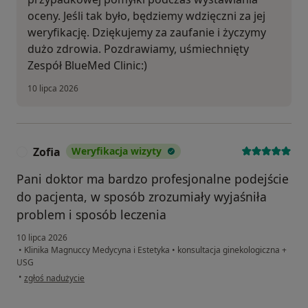
oceny. Jeśli tak było, będziemy wdzięczni za jej
weryfikację. Dziękujemy za zaufanie i życzymy
dużo zdrowia. Pozdrawiamy, uśmiechnięty
Zespół BlueMed Clinic:)
10 lipca 2026
Zofia
Weryfikacja wizyty
Z
Pani doktor ma bardzo profesjonalne podejście
do pacjenta, w sposób zrozumiały wyjaśniła
problem i sposób leczenia
10 lipca 2026
•
Klinika Magnuccy Medycyna i Estetyka
•
konsultacja ginekologiczna +
USG
w opinii użytkownika Zofia
•
zgłoś nadużycie