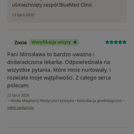
uśmiechnięty zespół BlueMed Clinic
23 lipca 2026
Zosia
Weryfikacja wizyty
Z
Pani Mirosława to bardzo uważna i
doświadczona lekarka. Odpowiedziała na
wszystkie pytania, które mnie nurtowały, i
rozwiała moje wątpliwości. Z całego serca
polecam.
22 lipca 2026
•
Klinika Magnuccy Medycyna i Estetyka
•
konsultacja ginekologiczna
•
w opinii użytkownika Zosia
zgłoś nadużycie