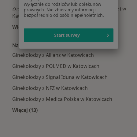
wyłącznie do rodziców lub opiekunów
Zespół policystycznych jajników (PCOS / PMOS) w
prawnych. Nie zbieramy informacji
bezpośrednio od osób niepełnoletnich.
Katowicach
Więcej (15)
Więcej w kategorii: Najczęście leczone chorob
Start survey
Najpopularniejsze ubezpieczenia
Ginekolodzy z Allianz w Katowicach
Ginekolodzy z POLMED w Katowicach
Ginekolodzy z Signal Iduna w Katowicach
Ginekolodzy z NFZ w Katowicach
Ginekolodzy z Medica Polska w Katowicach
Więcej (13)
Więcej w kategorii: Najpopularniejsze ubezpi