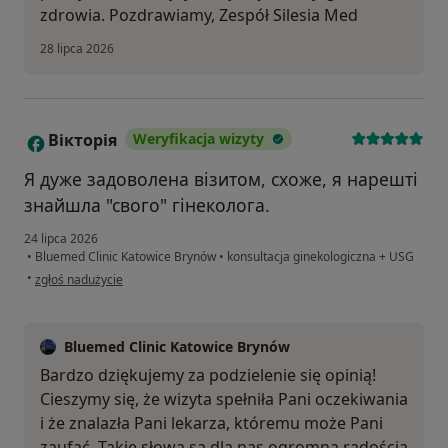
zdrowia. Pozdrawiamy, Zespół Silesia Med
28 lipca 2026
Вікторія
Weryfikacja wizyty
В
Я дуже задоволена візитом, схоже, я нарешті
знайшла "свого" гінеколога.
24 lipca 2026
•
Bluemed Clinic Katowice Brynów
•
konsultacja ginekologiczna + USG
w opinii użytkownika Вікторія
•
zgłoś nadużycie
Bluemed Clinic Katowice Brynów
Bardzo dziękujemy za podzielenie się opinią!
Cieszymy się, że wizyta spełniła Pani oczekiwania
i że znalazła Pani lekarza, któremu może Pani
zaufać. Takie słowa są dla nas ogromną radością