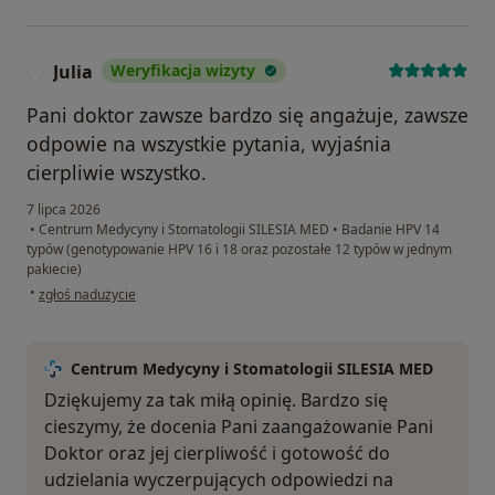
Julia
Weryfikacja wizyty
J
Pani doktor zawsze bardzo się angażuje, zawsze
odpowie na wszystkie pytania, wyjaśnia
cierpliwie wszystko.
7 lipca 2026
•
Centrum Medycyny i Stomatologii SILESIA MED
•
Badanie HPV 14
typów (genotypowanie HPV 16 i 18 oraz pozostałe 12 typów w jednym
pakiecie)
w opinii użytkownika Julia
•
zgłoś nadużycie
Centrum Medycyny i Stomatologii SILESIA MED
Dziękujemy za tak miłą opinię. Bardzo się
cieszymy, że docenia Pani zaangażowanie Pani
Doktor oraz jej cierpliwość i gotowość do
udzielania wyczerpujących odpowiedzi na