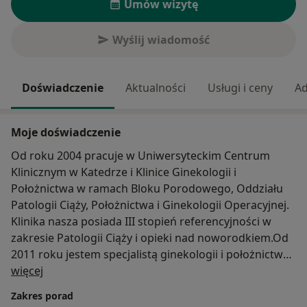
Umów wizytę
Wyślij wiadomość
Doświadczenie
Aktualności
Usługi i ceny
Ad
Moje doświadczenie
Od roku 2004 pracuje w Uniwersyteckim Centrum
Klinicznym w Katedrze i Klinice Ginekologii i
Położnictwa w ramach Bloku Porodowego, Oddziału
Patologii Ciąży, Położnictwa i Ginekologii Operacyjnej.
Klinika nasza posiada III stopień referencyjności w
zakresie Patologii Ciąży i opieki nad noworodkiem.Od
2011 roku jestem specjalistą ginekologii i położnictwa.
O mnie
więcej
Posiadam doświadczenie zarówno w pracy w
Zakres porad
ambulatorium jak i na Oddziale Patologii Ciąży ,Bloku