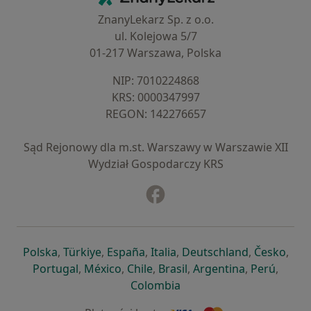
ZnanyLekarz Sp. z o.o.
ul. Kolejowa 5/7
01-217 Warszawa, Polska
NIP: ⁠7010224868
KRS: ⁠0000347997
REGON: ⁠142276657
Sąd Rejonowy dla m.st. Warszawy w Warszawie XII
Wydział Gospodarczy KRS
Facebook
otwiera się w nowej karcie
otwiera się w nowej karcie
otwiera się w nowej karcie
otwiera się w nowej karcie
otwiera się w nowej karci
otwiera się
otwi
Polska
,
Türkiye
,
España
,
Italia
,
Deutschland
,
Česko
,
otwiera się w nowej karcie
otwiera się w nowej karcie
otwiera się w nowej karcie
otwiera się w nowej kar
otwiera się 
otwier
Portugal
,
México
,
Chile
,
Brasil
,
Argentina
,
Perú
,
otwiera się w nowej karc
Colombia