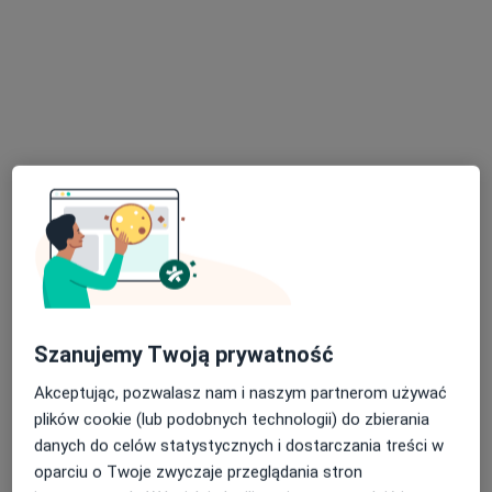
Specjalista nie oferuje umawiania online pod tym adresem.
Poproś o wizytę
lek. Tomasz Cichoń
·
Więcej
W trakcie specjalizacji (Ginekolog)
Szanujemy Twoją prywatność
211 opinii
Bogusławskiego 5, Jaworzno
•
Mapa
Akceptując, pozwalasz nam i naszym partnerom używać
Delmed Clinic
plików cookie (lub podobnych technologii) do zbierania
danych do celów statystycznych i dostarczania treści w
Konsultacja ginekologiczna
300 zł
oparciu o Twoje zwyczaje przeglądania stron
Specjalista nie oferuje umawiania online pod tym adresem.