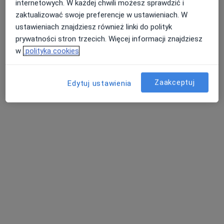
internetowych. W każdej chwili możesz sprawdzić i
zaktualizować swoje preferencje w ustawieniach. W
Poproś o wizytę
ustawieniach znajdziesz również linki do polityk
prywatności stron trzecich. Więcej informacji znajdziesz
w
polityka cookies
Zaakceptuj
Edytuj ustawienia
dr n. med. Justyna Komenda
·
Więcej
Ginekolog
449 opinii
Adres
Online 1
Online 2
Online 3
Jana Matejki 4, Jaworzno
•
Mapa
EsterClinic