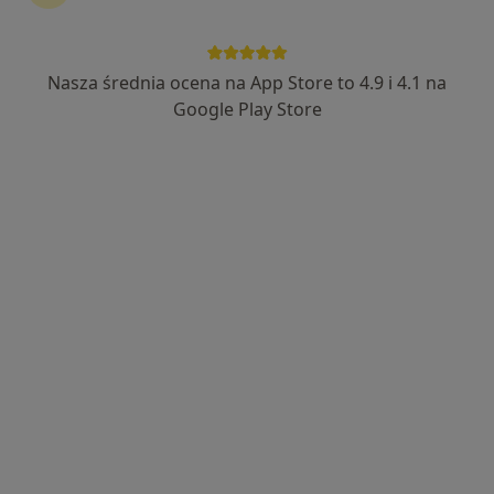
Nasza średnia ocena na App Store to 4.9 i 4.1 na
Wyróżniony
Google Play Store
dr n. med. Jakub Toczek
·
Więcej
Ginekolog
238 opinii
Adres 1
Adres 2
Online
Nadbrzeżna 12, Jaworzno
•
Mapa
Centrum Medyczne MarMedicam Sp z o o Sp K
Konsultacja ginekologiczna
Brak ceny
Specjalista nie oferuje umawiania online pod tym adresem.
Poproś o wizytę