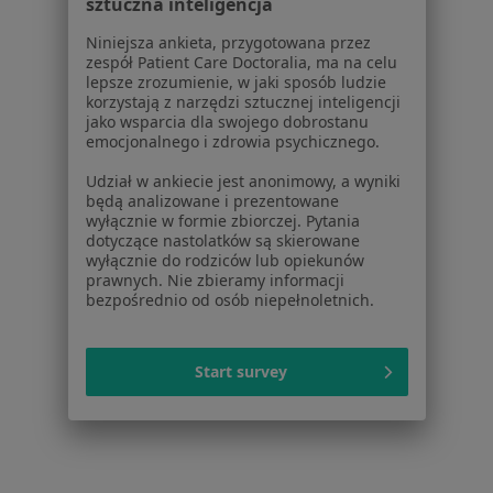
|
Oferty pracy - Ginekolog
sztuczna inteligencja
W pobliżu Jaworzna
Niniejsza ankieta, przygotowana przez
zespół Patient Care Doctoralia, ma na celu
Ginekolodzy w Krakowie
lepsze zrozumienie, w jaki sposób ludzie
korzystają z narzędzi sztucznej inteligencji
Ginekolodzy w Katowicach
jako wsparcia dla swojego dobrostanu
emocjonalnego i zdrowia psychicznego.
Ginekolodzy w Gliwicach
Udział w ankiecie jest anonimowy, a wyniki
Ginekolodzy w Bielsku-Białej
będą analizowane i prezentowane
wyłącznie w formie zbiorczej. Pytania
Ginekolodzy w Sosnowcu
dotyczące nastolatków są skierowane
wyłącznie do rodziców lub opiekunów
Więcej (14)
prawnych. Nie zbieramy informacji
Więcej w kategorii: W pobliżu Jaworzna
bezpośrednio od osób niepełnoletnich.
Najczęstsze schorzenia
Start survey
Zaburzenia miesiączkowania Jaworzno
Zespół policystycznych jajników (PCOS / PMOS)
Jaworzno
Bolesne miesiączkowanie Jaworzno