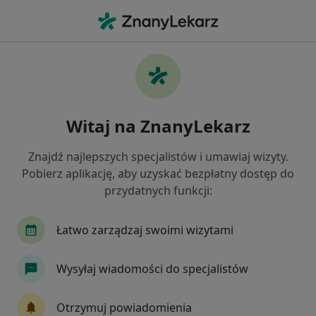
Me
Ginekolog • Jaworzno, śląskie
Filtry
Ubezpieczenie
Mapa
Polecani ginekolodzy w Jaworznie
Witaj na ZnanyLekarz
Jak działają wyniki wyszukiwania
Znajdź najlepszych specjalistów i umawiaj wizyty.
Pobierz aplikację, aby uzyskać bezpłatny dostęp do
Wybierz swoje ubezpieczenie
przydatnych funkcji:
NFZ
Allianz
Medica Polska
POLMED
Łatwo zarządzaj swoimi wizytami
Wysyłaj wiadomości do specjalistów
Otrzymuj powiadomienia