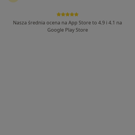
422 opinie
Małobądzka 143, Będzin
•
Mapa
Nasza średnia ocena na App Store to 4.9 i 4.1 na
LEXMEDICA Centrum Medyczne
Google Play Store
Akceptuje JP MEDICA
Konsultacja ginekologiczna
280 zł
Specjalista nie oferuje umawiania online pod tym adresem.
Poproś o wizytę