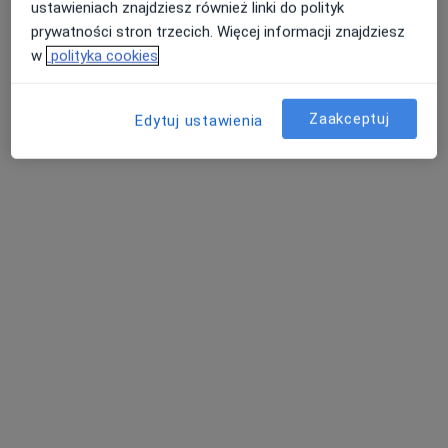
ustawieniach znajdziesz również linki do polityk
Specjaliści znajdują się poza Katowice, śląskie, w
prywatności stron trzecich. Więcej informacji znajdziesz
obszarach bliskich Twojemu wyszukiwaniu.
w
polityka cookies
Zaakceptuj
Edytuj ustawienia
Bezpieczne płatności
Centrum Medyczne Medici
·
Więcej
Ginekologia, Dermatologia, Okulistyka
685 opinii
Sienkiewicza 43, Radzionków
•
Mapa
Konsultacja ginekologiczna
250 zł
Pokaż więcej usług