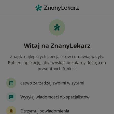
Me
Ginekolog • Katowice, śląskie
Filtry
Ubezpieczenie:
JP MEDICA
20 polecanych ginekologów w Katowicach z
Witaj na ZnanyLekarz
JP MEDICA
Jak działają wyniki wyszukiwania
Znajdź najlepszych specjalistów i umawiaj wizyty.
Pobierz aplikację, aby uzyskać bezpłatny dostęp do
przydatnych funkcji:
Łatwo zarządzaj swoimi wizytami
Wysyłaj wiadomości do specjalistów
lek. Tomasz Leks
Otrzymuj powiadomienia
·
Więcej
Ginekolog