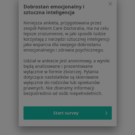
dane pozyskaliśmy samodzielnie
Dobrostan emocjonalny i
Polityka cookies
sztuczna inteligencja
Jak działają wyniki wyszukiwania
Niniejsza ankieta, przygotowana przez
Dostępność
zespół Patient Care Doctoralia, ma na celu
O nas
lepsze zrozumienie, w jaki sposób ludzie
Praca
Rekrutujemy!
korzystają z narzędzi sztucznej inteligencji
jako wsparcia dla swojego dobrostanu
Partnerzy
emocjonalnego i zdrowia psychicznego.
Centrum prasowe
Kontakt
Udział w ankiecie jest anonimowy, a wyniki
będą analizowane i prezentowane
Dla pacjentów
wyłącznie w formie zbiorczej. Pytania
dotyczące nastolatków są skierowane
wyłącznie do rodziców lub opiekunów
Lekarze
prawnych. Nie zbieramy informacji
Placówki medyczne
bezpośrednio od osób niepełnoletnich.
Pytania i odpowiedzi
Usługi i zabiegi
Choroby
Start survey
Pomoc
Aplikacje mobilne
Blog dla pacjentów