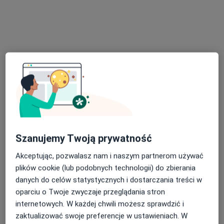
LEXMEDICA Centrum Medyczne
·
Więcej
Ginekologia, Chirurgia, Diagnostyka
1451 opinii
Małobądzka 143, Będzin
•
Mapa
Konsultacja ginekologiczna
250 zł
Pokaż więcej usług
lek. Tomasz Leks
lek. Michał Krawczyk
lek. Anna
ginekolog
ginekolog
Wojnowska-Niedbała
ginekolog
Szanujemy Twoją prywatność
Brak dostępnych specjalistów z wolnymi terminami w tym centrum medycznym.
Akceptując, pozwalasz nam i naszym partnerom używać
plików cookie (lub podobnych technologii) do zbierania
Pokaż profil
danych do celów statystycznych i dostarczania treści w
oparciu o Twoje zwyczaje przeglądania stron
internetowych. W każdej chwili możesz sprawdzić i
Dostępni specjaliści
zaktualizować swoje preferencje w ustawieniach. W