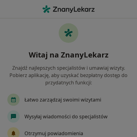
Me
Ginekolog • Oświęcim, małopolskie
Filtry
Ubezpieczenie
Mapa
Polecani ginekolodzy w Oświęcimiu
Witaj na ZnanyLekarz
Jak działają wyniki wyszukiwania
Znajdź najlepszych specjalistów i umawiaj wizyty.
Pobierz aplikację, aby uzyskać bezpłatny dostęp do
Wybierz swoje ubezpieczenie
przydatnych funkcji:
Medicover
POLMED
Łatwo zarządzaj swoimi wizytami
Wysyłaj wiadomości do specjalistów
Otrzymuj powiadomienia