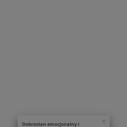
101 opinii
Kongresowa 6A, Zator
•
Mapa
Brak dostępnych specjalistów z wolnymi terminami w tym centrum medycznym.
Pokaż profil
1
2
3
4
Powiązane wyszukiwania
|
Oferty pracy - Ginekolog
W pobliżu Oświęcimia
Ginekolodzy w Katowicach
Ginekolodzy w Krakowie
Ginekolodzy w Bielsku-Białej
Ginekolodzy w Gliwicach
Dobrostan emocjonalny i