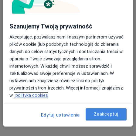
Szanujemy Twoją prywatność
Akceptując, pozwalasz nam i naszym partnerom używać
dr n. med. Maciej Bodzek
plików cookie (lub podobnych technologii) do zbierania
·
Więcej
Ginekolog
danych do celów statystycznych i dostarczania treści w
380 opinii
oparciu o Twoje zwyczaje przeglądania stron
Adres 1
Adres 2
internetowych. W każdej chwili możesz sprawdzić i
zaktualizować swoje preferencje w ustawieniach. W
ustawieniach znajdziesz również linki do polityk
Świętokrzyska 86, Chrzanów
•
Mapa
prywatności stron trzecich. Więcej informacji znajdziesz
MSM Clinic
w
polityka cookies
Konsultacja ginekologiczna
310 zł
Specjalista nie oferuje umawiania online pod tym adresem.
Zaakceptuj
Edytuj ustawienia
Poproś o wizytę