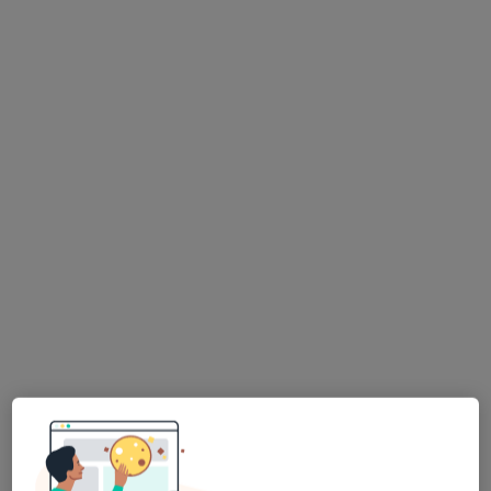
lek. Piotr Zdebik
·
Więcej
Ginekolog
101 opinii
Świętokrzyska 86, Chrzanów
•
Mapa
MSM Clinic
Konsultacja ginekologiczna
230 zł
Specjalista nie oferuje umawiania online pod tym adresem.
Poproś o wizytę