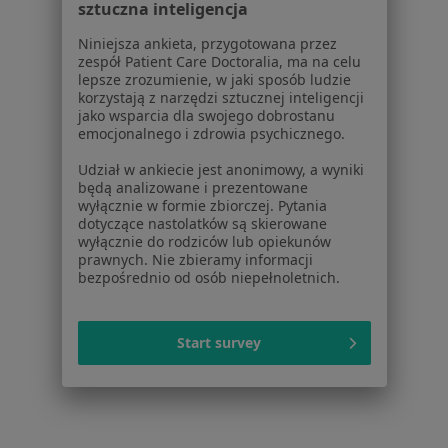
Ginekolodzy w Sosnowcu
sztuczna inteligencja
Więcej (14)
Niniejsza ankieta, przygotowana przez
zespół Patient Care Doctoralia, ma na celu
Więcej w kategorii: W pobliżu Oświęcimia
lepsze zrozumienie, w jaki sposób ludzie
korzystają z narzędzi sztucznej inteligencji
Najczęstsze schorzenia
jako wsparcia dla swojego dobrostanu
Choroby ginekologiczne Oświęcim
emocjonalnego i zdrowia psychicznego.
Endometrioza Oświęcim
Udział w ankiecie jest anonimowy, a wyniki
będą analizowane i prezentowane
Niepłodność Oświęcim
wyłącznie w formie zbiorczej. Pytania
dotyczące nastolatków są skierowane
Bolesne miesiączkowanie Oświęcim
wyłącznie do rodziców lub opiekunów
prawnych. Nie zbieramy informacji
Brodawki wirusowe Oświęcim
bezpośrednio od osób niepełnoletnich.
Więcej (12)
Więcej w kategorii: Najczęstsze schorzenia
Start survey
Strona Główna
Ginekolog
Oświęcim
Zmień miasto