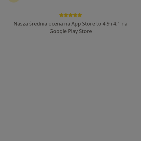
Nasza średnia ocena na App Store to 4.9 i 4.1 na
Magdalena Bubel-Siniarska
Google Play Store
·
Więcej
Ginekolog
59 opinii
Świętokrzyska 86, Chrzanów
•
Mapa
MSM Clinic
Konsultacja ginekologiczna
230 zł
Specjalista nie oferuje umawiania online pod tym adresem.
Poproś o wizytę