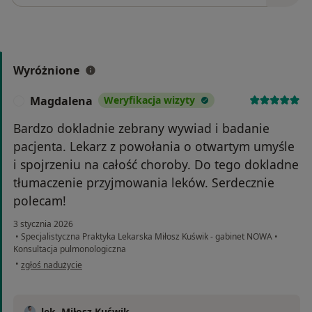
Wyróżnione
Magdalena
Weryfikacja wizyty
M
Bardzo dokladnie zebrany wywiad i badanie
pacjenta. Lekarz z powołania o otwartym umyśle
i spojrzeniu na całość choroby. Do tego dokladne
tłumaczenie przyjmowania leków. Serdecznie
polecam!
3 stycznia 2026
•
Specjalistyczna Praktyka Lekarska Miłosz Kuświk - gabinet NOWA
•
Konsultacja pulmonologiczna
w opinii użytkownika Magdalena
•
zgłoś nadużycie
lek. Miłosz Kuświk