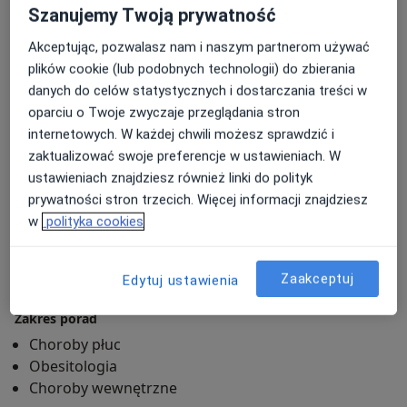
Szanujemy Twoją prywatność
(EBM). Każdego pacjenta traktuję tak jak sam
chciałbym być traktowany: indywidualnie,
Akceptując, pozwalasz nam i naszym partnerom używać
koncentrując się nie tylko na objawach, ale na
plików cookie (lub podobnych technologii) do zbierania
całościowym obrazie klinicznym i długoterminowym
danych do celów statystycznych i dostarczania treści w
planie leczenia.
oparciu o Twoje zwyczaje przeglądania stron
internetowych. W każdej chwili możesz sprawdzić i
Jeśli szukają Państwo pulmonologa, internisty w Łodzi
zaktualizować swoje preferencje w ustawieniach. W
z doświadczeniem klinicznym, lekarza praktyka w
ustawieniach znajdziesz również linki do polityk
leczeniu obturacyjnego bezdechu sennego, terapii
prywatności stron trzecich. Więcej informacji znajdziesz
CPAP, niewydolności oddechowej lub
w
polityka cookies
farmakologicznym leczeniu otyłości – zapraszam do
umówienia wizyty.
Zaakceptuj
Edytuj ustawienia
O mnie
więcej
Zakres porad
Choroby płuc
Obesitologia
Choroby wewnętrzne