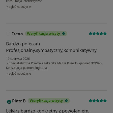
konsultacja internistyczna
w opinii użytkownika Krystian
•
zgłoś nadużycie
Irena
Weryfikacja wizyty
I
Bardzo polecam
Profesjonalny,sympatyczny,komunikatywny
19 czerwca 2026
•
Specjalistyczna Praktyka Lekarska Miłosz Kuświk - gabinet NOWA
•
Konsultacja pulmonologiczna
w opinii użytkownika Irena
•
zgłoś nadużycie
Piotr B
Weryfikacja wizyty
P
Lekarz bardzo konkretny z powołaniem,