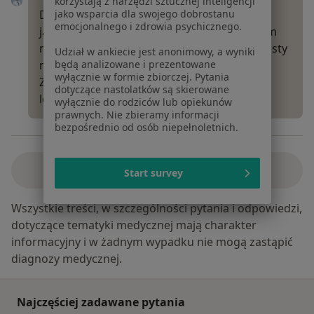
korzystają z narzędzi sztucznej inteligencji
jako wsparcia dla swojego dobrostanu
Dzień dobry,
emocjonalnego i zdrowia psychicznego.
jakie są objawy chorobowe, jaki jest problem
medyczy? Od tego zależy do jakiego specjalisty
Udział w ankiecie jest anonimowy, a wyniki
będą analizowane i prezentowane
należy się udać.
wyłącznie w formie zbiorczej. Pytania
Z poważaniem
dotyczące nastolatków są skierowane
lek. Miłosz Kuświk
wyłącznie do rodziców lub opiekunów
prawnych. Nie zbieramy informacji
bezpośrednio od osób niepełnoletnich.
Zobacz wszystkie odpowiedzi
Start survey
Wszystkie treści, w szczególności pytania i odpowiedzi,
dotyczące tematyki medycznej mają charakter
informacyjny i w żadnym wypadku nie mogą zastąpić
diagnozy medycznej.
Najczęściej zadawane pytania