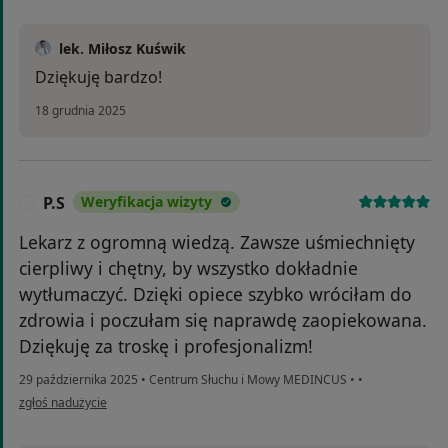
lek. Miłosz Kuświk
Dziękuję bardzo!
18 grudnia 2025
P.S
Weryfikacja wizyty
P
Lekarz z ogromną wiedzą. Zawsze uśmiechnięty
cierpliwy i chętny, by wszystko dokładnie
wytłumaczyć. Dzięki opiece szybko wróciłam do
zdrowia i poczułam się naprawdę zaopiekowana.
Dziękuję za troskę i profesjonalizm!
29 października 2025
•
Centrum Słuchu i Mowy MEDINCUS
•
•
w opinii użytkownika P.S
zgłoś nadużycie