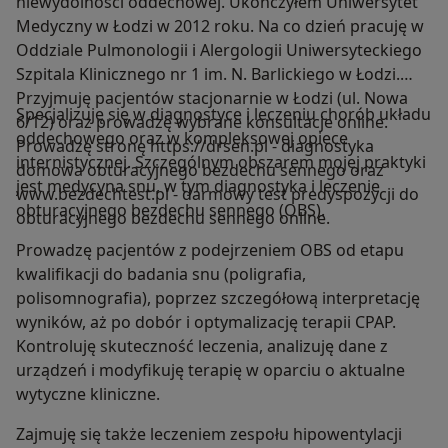
niewydolności oddechowej. Ukończyłem Uniwersytet
Medyczny w Łodzi w 2012 roku. Na co dzień pracuję w
Oddziale Pulmonologii i Alergologii Uniwersyteckiego
Szpitala Klinicznego nr 1 im. N. Barlickiego w Łodzi.
Przyjmuję pacjentów stacjonarnie w Łodzi (ul. Nowa
Specjalizuję się w diagnostyce i leczeniu chorób układu
6/12) oraz prowadzę wybrane konsultacje online.
oddechowego oraz w kompleksowej opiece
Prowadzę stronę https://drsen.pl - diagnostyka
internistycznej. Szczególnym obszarem mojej praktyki
domowa obturacyjnego bezdechu sennego oraz
jest medycyna snu, w tym diagnostyka i leczenie
www.bezdechtest.pl - darmowy test predyspozycji do
obturacyjnego bezdechu sennego (OBS).
obturacyjnego bezdechu sennego online.
Prowadzę pacjentów z podejrzeniem OBS od etapu
kwalifikacji do badania snu (poligrafia,
polisomnografia), poprzez szczegółową interpretację
wyników, aż po dobór i optymalizację terapii CPAP.
Kontroluję skuteczność leczenia, analizuję dane z
urządzeń i modyfikuję terapię w oparciu o aktualne
wytyczne kliniczne.
Zajmuję się także leczeniem zespołu hipowentylacji