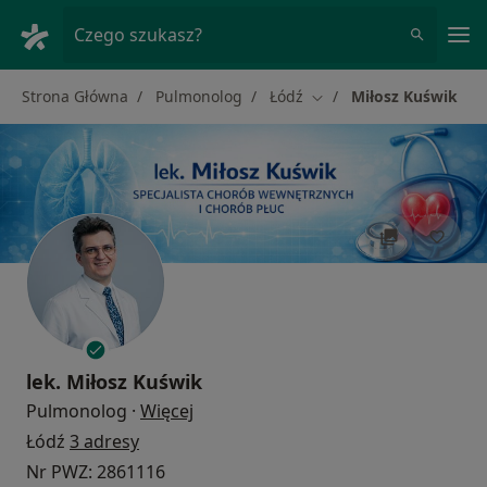
Me
Czego szukasz?
Strona Główna
Pulmonolog
Łódź
Miłosz Kuświk
Zmień miasto
lek.
Miłosz Kuświk
O specjalizacjach
Pulmonolog
·
Więcej
Łódź
3 adresy
Nr PWZ: 2861116