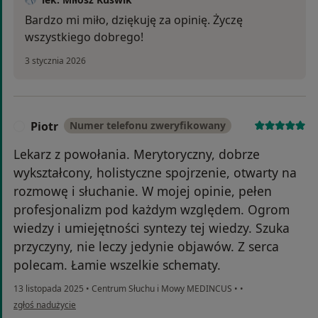
Bardzo mi miło, dziękuję za opinię. Życzę
wszystkiego dobrego!
3 stycznia 2026
Piotr
Numer telefonu zweryfikowany
P
Lekarz z powołania. Merytoryczny, dobrze
wykształcony, holistyczne spojrzenie, otwarty na
rozmowę i słuchanie. W mojej opinie, pełen
profesjonalizm pod każdym względem. Ogrom
wiedzy i umiejętności syntezy tej wiedzy. Szuka
przyczyny, nie leczy jedynie objawów. Z serca
polecam. Łamie wszelkie schematy.
13 listopada 2025
•
Centrum Słuchu i Mowy MEDINCUS
•
•
w opinii użytkownika Piotr
zgłoś nadużycie