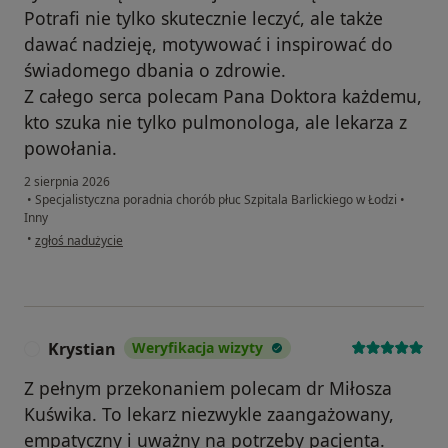
Potrafi nie tylko skutecznie leczyć, ale także
dawać nadzieję, motywować i inspirować do
świadomego dbania o zdrowie.
Z całego serca polecam Pana Doktora każdemu,
kto szuka nie tylko pulmonologa, ale lekarza z
powołania.
2 sierpnia 2026
•
Specjalistyczna poradnia chorób płuc Szpitala Barlickiego w Łodzi
•
Inny
w opinii użytkownika Janusz Moos
•
zgłoś nadużycie
Krystian
Weryfikacja wizyty
K
Z pełnym przekonaniem polecam dr Miłosza
Kuświka. To lekarz niezwykle zaangażowany,
empatyczny i uważny na potrzeby pacjenta.