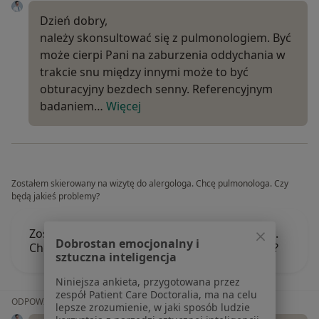
Dzień dobry,
należy skonsultować się z pulmonologiem. Być
może cierpi Pani na zaburzenia oddychania w
trakcie snu między innymi może to być
obturacyjny bezdech senny. Referencyjnym
badaniem…
Więcej
Zostałem skierowany na wizytę do alergologa. Chcę pulmonologa. Czy
będą jakieś problemy?
Zostałem skierowany na wizytę do alergologa.
Dobrostan emocjonalny i
Chcę pulmonologa. Czy będą jakieś problemy?
sztuczna inteligencja
Niniejsza ankieta, przygotowana przez
zespół Patient Care Doctoralia, ma na celu
ODPOWIEDŹ LEKARZA:
lepsze zrozumienie, w jaki sposób ludzie