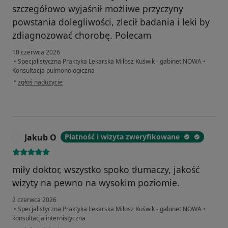
szczegółowo wyjaśnił możliwe przyczyny
powstania dolegliwości, zlecił badania i leki by
zdiagnozować chorobę. Polecam
10 czerwca 2026
•
Specjalistyczna Praktyka Lekarska Miłosz Kuświk - gabinet NOWA
•
Konsultacja pulmonologiczna
w opinii użytkownika Piotr B
•
zgłoś nadużycie
Jakub O
Płatność i wizyta zweryfikowane
J
miły doktor, wszystko spoko tłumaczy, jakość
wizyty na pewno na wysokim poziomie.
2 czerwca 2026
•
Specjalistyczna Praktyka Lekarska Miłosz Kuświk - gabinet NOWA
•
konsultacja internistyczna
w opinii użytkownika Jakub O