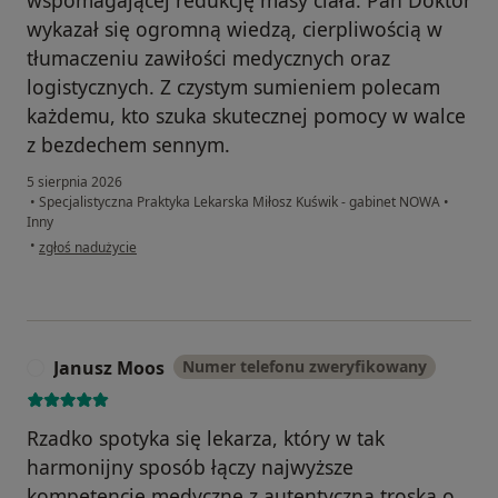
wykazał się ogromną wiedzą, cierpliwością w
tłumaczeniu zawiłości medycznych oraz
logistycznych. Z czystym sumieniem polecam
każdemu, kto szuka skutecznej pomocy w walce
z bezdechem sennym.
5 sierpnia 2026
•
Specjalistyczna Praktyka Lekarska Miłosz Kuświk - gabinet NOWA
•
Inny
w opinii użytkownika Arkadiusz K.
•
zgłoś nadużycie
Janusz Moos
Numer telefonu zweryfikowany
J
Rzadko spotyka się lekarza, który w tak
harmonijny sposób łączy najwyższe
kompetencje medyczne z autentyczną troską o