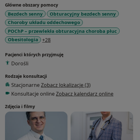
Główne obszary pomocy
Bezdech senny
Obturacyjny bezdech senny
Choroby układu oddechowego
POChP – przewlekła obturacyjna choroba płuc
a11y_sr_more_diseases
Obesitologia
+28
Pacjenci których przyjmuję
Dorośli
Rodzaje konsultacji
Stacjonarne
Zobacz lokalizacje (3)
Konsultacje online
Zobacz kalendarz online
Zdjęcia i filmy