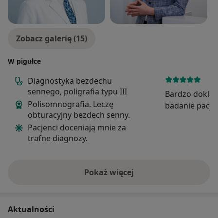
Zobacz galerię (15)
W pigułce
Diagnostyka bezdechu
sennego, poligrafia typu III
Bardzo doklad
Polisomnografia. Leczę
badanie pacjen
obturacyjny bezdech senny.
powołania o o
Pacjenci doceniają mnie za
spojrzeniu na
trafne diagnozy.
tego dokladne
przyjmowania 
polecam!
Pokaż więcej
o doświadczeniu
Aktualności