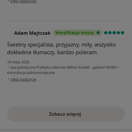
•
zgłoś nadużycie
Adam Majtczak
Weryfikacja wizyty
A
Świetny specjalista, przyjazny, miły, wszystko
dokładnie tłumaczy, bardzo polecam.
19 maja 2026
•
Specjalistyczna Praktyka Lekarska Miłosz Kuświk - gabinet NOWA
•
Konsultacja pulmonologiczna
w opinii użytkownika Adam Majtczak
•
zgłoś nadużycie
Zobacz więcej
opinie powyżej