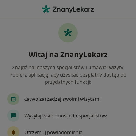
Me
Pulmonolog • Łowicz, łódzkie
Filtry
Mapa
Polecani pulmonolodzy w Łowiczu
Witaj na ZnanyLekarz
Jak działają wyniki wyszukiwania
Znajdź najlepszych specjalistów i umawiaj wizyty.
Pobierz aplikację, aby uzyskać bezpłatny dostęp do
przydatnych funkcji:
Łatwo zarządzaj swoimi wizytami
Wysyłaj wiadomości do specjalistów
VitaMed Łowicz NZOZ Przychodnia
Rodzinna, Lekarze Specjaliści
Otrzymuj powiadomienia