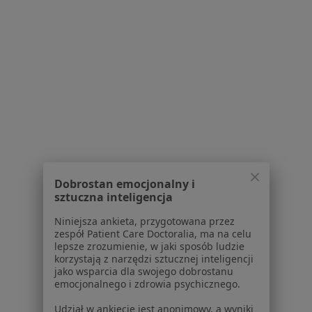
Najczęstsze schorzenia
Otyłość Łowicz
Astma oskrzelowa Łowicz
Ból barku Łowicz
Ból biodra Łowicz
Ból kolana Łowicz
Więcej (13)
Więcej w kategorii: Najczęstsze schorzenia
Dobrostan emocjonalny i
sztuczna inteligencja
Niniejsza ankieta, przygotowana przez
Strona Główna
Pulmonolog
Łowicz
Zmień miasto
Zmień miasto
zespół Patient Care Doctoralia, ma na celu
lepsze zrozumienie, w jaki sposób ludzie
korzystają z narzędzi sztucznej inteligencji
jako wsparcia dla swojego dobrostanu
emocjonalnego i zdrowia psychicznego.
Udział w ankiecie jest anonimowy, a wyniki