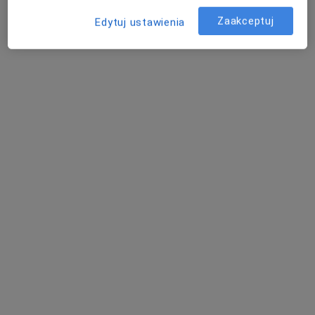
Armii Krajowej 51, Łowicz
•
Mapa
VitaMed Łowicz NZOZ Przychodnia Rodzinna, Lekarze Specjaliści
Zaakceptuj
Edytuj ustawienia
Konsultacja pulmonologiczna
od 280 zł
Specjalista nie oferuje umawiania online pod tym adresem.
Poproś o wizytę
MEDYK Przychodnia Lekarska i
Laboratorium
·
Więcej
Pulmonologia, Alergologia, Chirurgia dziecięca
Henryka Sienkiewicza 1
•
Mapa