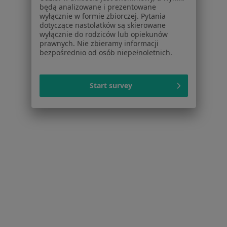
będą analizowane i prezentowane
Serwis
wyłącznie w formie zbiorczej. Pytania
dotyczące nastolatków są skierowane
Regulamin
wyłącznie do rodziców lub opiekunów
prawnych. Nie zbieramy informacji
Polityka prywatności pacjentów
bezpośrednio od osób niepełnoletnich.
Polityka prywatności profesjonalistów
Polityka prywatności dla profesjonalistów, których
dane pozyskaliśmy samodzielnie
Start survey
Polityka cookies
Jak działają wyniki wyszukiwania
Dostępność
O nas
Praca
Rekrutujemy!
Partnerzy
Centrum prasowe
Kontakt
Dla pacjentów
Lekarze