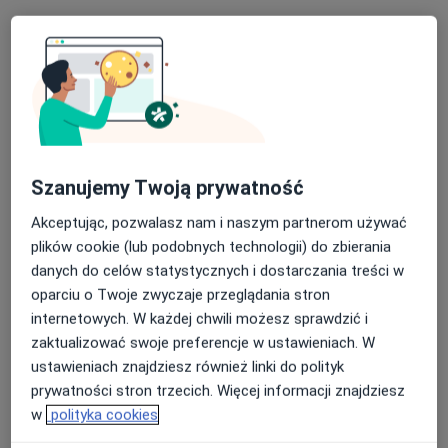
115 opinii
Ogrodowa 21/23, Skierniewice
•
Mapa
Brak dostępnych specjalistów z wolnymi terminami w tym centrum medycznym.
Pokaż profil
Szanujemy Twoją prywatność
Akceptując, pozwalasz nam i naszym partnerom używać
plików cookie (lub podobnych technologii) do zbierania
danych do celów statystycznych i dostarczania treści w
oparciu o Twoje zwyczaje przeglądania stron
internetowych. W każdej chwili możesz sprawdzić i
zaktualizować swoje preferencje w ustawieniach. W
Jacek Synowiec
ustawieniach znajdziesz również linki do polityk
Pulmonolog, Alergolog
prywatności stron trzecich. Więcej informacji znajdziesz
5 opinii
w
polityka cookies