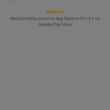
·
Więcej
Pulmonologia, Interna, Pediatria
133 opinie
Armii Krajowej 51, Łowicz
•
Mapa
Nasza średnia ocena na App Store to 4.9 i 4.1 na
Konsultacja pulmonologiczna
od 280 zł
Google Play Store
Brak dostępnych specjalistów z wolnymi terminami w tym centrum medycznym.
Pokaż profil
dr n. med. i n. o zdr. Magdalena Klimczak