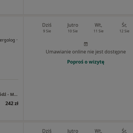
Dziś
Jutro
Wt,
Śr,
9 Sie
10 Sie
11 Sie
12 Sie
·
lergolog
Umawianie online nie jest dostępne
Poproś o wizytę
Centrum Medyczne Enel-Med S.A. Oddział Łódź - Manufaktura
242 zł
Dziś
Jutro
Wt,
Śr,