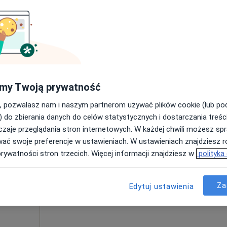
Poproś o wizytę
my Twoją prywatność
od 400 zł
, pozwalasz nam i naszym partnerom używać plików cookie (lub p
) do zbierania danych do celów statystycznych i dostarczania treśc
zaje przeglądania stron internetowych. W każdej chwili możesz spr
Dziś
Jutro
Wt,
Śr,
wać swoje preferencje w ustawieniach. W ustawieniach znajdziesz ró
9 Sie
10 Sie
11 Sie
12 Sie
prywatności stron trzecich. Więcej informacji znajdziesz w
polityka
ięcej
Umawianie online nie jest dostępne
Za
Edytuj ustawienia
Poproś o wizytę