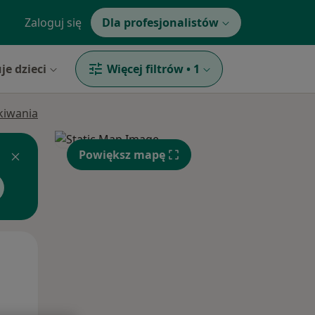
Zaloguj się
Dla profesjonalistów
je dzieci
Więcej filtrów
•
1
ukiwania
Powiększ mapę
Czw,
Pt,
Sob,
13 Sie
14 Sie
15 Sie