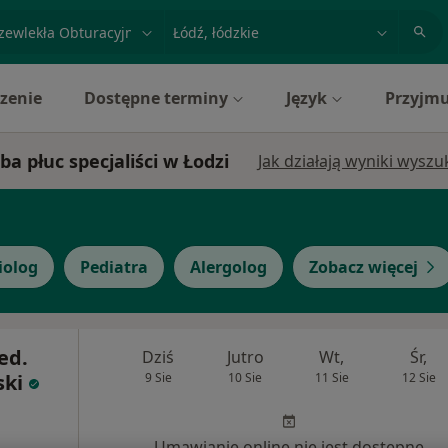
acja, badanie lub nazwisko
miasto lub dzielnica
zenie
Dostępne terminy
Język
Przyjmu
a płuc specjaliści w Łodzi
Jak działają wyniki wysz
iolog
Pediatra
Alergolog
Zobacz więcej
ed.
Dziś
Jutro
Wt,
Śr,
ski
9 Sie
10 Sie
11 Sie
12 Sie
Umawianie online nie jest dostępne