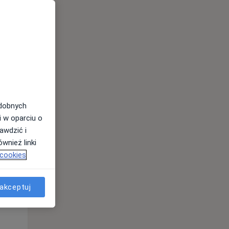
odobnych
i w oparciu o
awdzić i
Czw,
Pt,
Sob,
wnież linki
13 Sie
14 Sie
15 Sie
 cookies
akceptuj