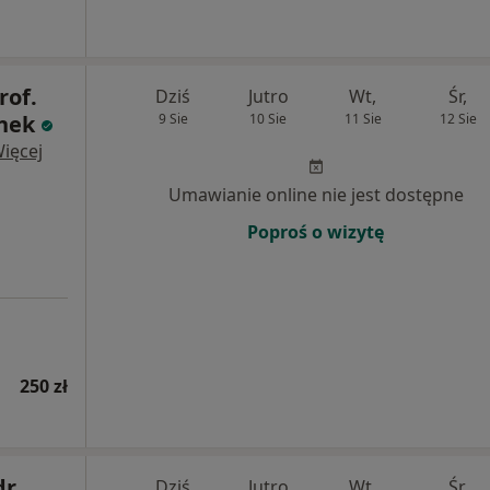
rof.
Dziś
Jutro
Wt,
Śr,
anek
9 Sie
10 Sie
11 Sie
12 Sie
ięcej
Umawianie online nie jest dostępne
Poproś o wizytę
250 zł
dr.
Dziś
Jutro
Wt,
Śr,