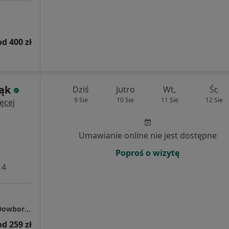
od 400 zł
Bąk
Dziś
Jutro
Wt,
Śr,
9 Sie
10 Sie
11 Sie
12 Sie
ęcej
Umawianie online nie jest dostępne
Poproś o wizytę
 4
Centrum Medyczne Grupa LUX MED Łódź - Dowborczyków 30/34
od 259 zł