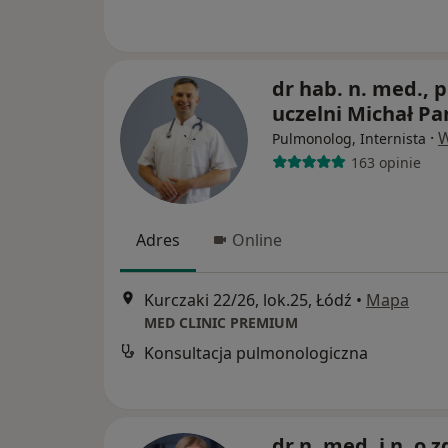
dr hab. n. med., p
uczelni Michał P
·
W
Pulmonolog, Internista
163 opinie
Adres
Online
Kurczaki 22/26, lok.25, Łódź
•
Mapa
MED CLINIC PREMIUM
Konsultacja pulmonologiczna
dr n. med. i n. o z