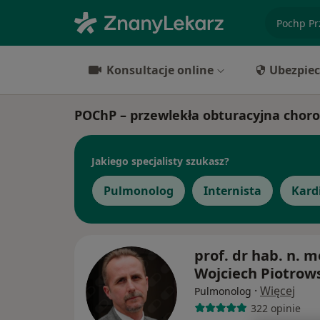
specjaliz
Konsultacje online
Ubezpiec
POChP – przewlekła obturacyjna chorob
Jakiego specjalisty szukasz?
Pulmonolog
Internista
Kard
prof. dr hab. n. m
Wojciech Piotrow
·
Więcej
Pulmonolog
322 opinie