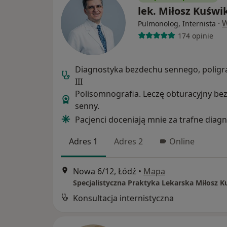
lek. Miłosz Kuświ
·
W
Pulmonolog, Internista
174 opinie
Diagnostyka bezdechu sennego, poligra
III
Polisomnografia. Leczę obturacyjny be
senny.
Pacjenci doceniają mnie za trafne diagn
Adres 1
Adres 2
Online
Nowa 6/12, Łódź
•
Mapa
Konsultacja internistyczna