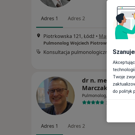
Adres 1
Adres 2
Piotrkowska 121, Łódź
•
Mapa
Pulmonolog Wojciech Piotrowski
Szanuje
Konsultacja pulmonologiczna
Akceptując
technologii
Twoje zwyc
dr n. med. Jerzy
zaktualizo
Marczak
do polityk 
·
W
Pulmonolog, Internista
337 opinii
Adres 1
Adres 2