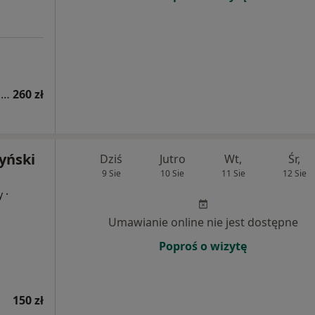
Konsultacja internistyczna (pierwsza wizyta)
260 zł
yński
Dziś
Jutro
Wt,
Śr,
9 Sie
10 Sie
11 Sie
12 Sie
·
y
Umawianie online nie jest dostępne
Poproś o wizytę
150 zł