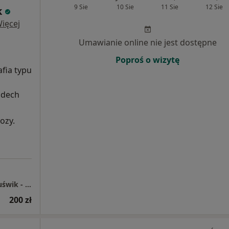
9 Sie
10 Sie
11 Sie
12 Sie
k
ięcej
Umawianie online nie jest dostępne
Poproś o wizytę
fia typu
zdech
ozy.
Specjalistyczna Praktyka Lekarska Miłosz Kuświk - gabinet NOWA
200 zł