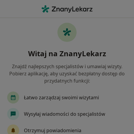
Me
Konsultacja Internistyczna • Łódź, łódzkie
Filtry
• 1
Ubezpieczenie
Map
Konsultacja internistyczna specjaliści w
Witaj na ZnanyLekarz
Łodzi
Jak działają wyniki wyszukiwania
Znajdź najlepszych specjalistów i umawiaj wizyty.
Pobierz aplikację, aby uzyskać bezpłatny dostęp do
przydatnych funkcji:
Jakiego specjalisty szukasz?
Internista
Kardiolog
Lekarz rodzinny
Łatwo zarządzaj swoimi wizytami
Wysyłaj wiadomości do specjalistów
Otrzymuj powiadomienia