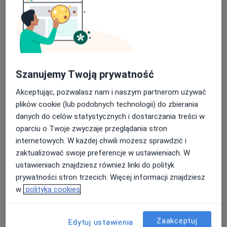
lek. Liliana Szlagowska
·
Więcej
Internista
Szanujemy Twoją prywatność
12 opinii
Akceptując, pozwalasz nam i naszym partnerom używać
Adres 1
Adres 2
plików cookie (lub podobnych technologii) do zbierania
danych do celów statystycznych i dostarczania treści w
oparciu o Twoje zwyczaje przeglądania stron
Rzgowska 219, Łódź
•
Mapa
internetowych. W każdej chwili możesz sprawdzić i
Multi Clinic Centrum Medyczne Chojny
zaktualizować swoje preferencje w ustawieniach. W
Konsultacja internistyczna
200 zł
ustawieniach znajdziesz również linki do polityk
Specjalista nie oferuje umawiania online pod tym adresem.
prywatności stron trzecich. Więcej informacji znajdziesz
w
polityka cookies
Poproś o wizytę
Zaakceptuj
Edytuj ustawienia