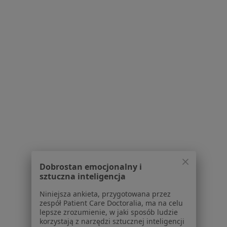
Specjalista nie oferuje umawiania online pod tym adresem.
Poproś o wizytę
1
2
3
4
5
...
16
Powiązane wyszukiwania
Usługi w Łodzi
Konsultacja kardiologiczna w Łodzi
Konsultacja endokrynologiczna w Łodzi
USG tarczycy w Łodzi
Dobrostan emocjonalny i
ECHO serca w Łodzi
sztuczna inteligencja
Konsultacja chirurgiczna w Łodzi
Niniejsza ankieta, przygotowana przez
zespół Patient Care Doctoralia, ma na celu
Więcej (15)
lepsze zrozumienie, w jaki sposób ludzie
korzystają z narzędzi sztucznej inteligencji
Więcej w kategorii: Usługi w Łodzi