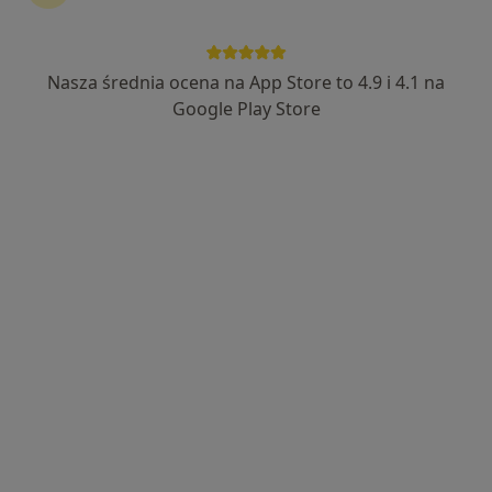
Nasza średnia ocena na App Store to 4.9 i 4.1 na
prof. dr hab. n. med. Beata Franczyk
Google Play Store
·
Więcej
Kardiolog, Internista, Nefrolog
524 opinie
Jaracza 55/1a, Łódź
•
Mapa
RMED Centrum Medyczne NZOZ
Konsultacja internistyczna
400 zł
Specjalista nie oferuje umawiania online pod tym adresem.
Poproś o wizytę