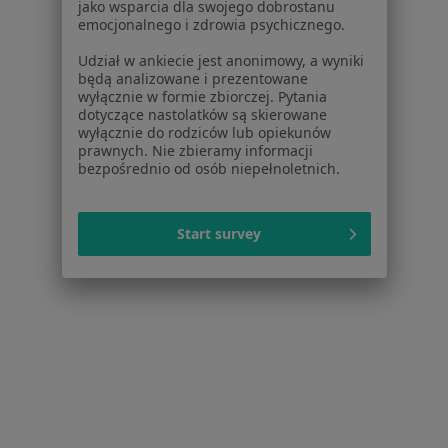
jako wsparcia dla swojego dobrostanu
emocjonalnego i zdrowia psychicznego.
Popularne specjalizacje
Udział w ankiecie jest anonimowy, a wyniki
Stomatolodzy w Łodzi
będą analizowane i prezentowane
wyłącznie w formie zbiorczej. Pytania
Interniści w Łodzi
dotyczące nastolatków są skierowane
wyłącznie do rodziców lub opiekunów
Psycholodzy w Łodzi
prawnych. Nie zbieramy informacji
bezpośrednio od osób niepełnoletnich.
Chirurdzy w Łodzi
Ginekolodzy w Łodzi
Start survey
Więcej (15)
Więcej w kategorii: Popularne specjalizacje
Strona Główna
Usługi I Zabiegi
Konsultacja Internistyczna
Łódź
Zmień miasto
Zmień miasto