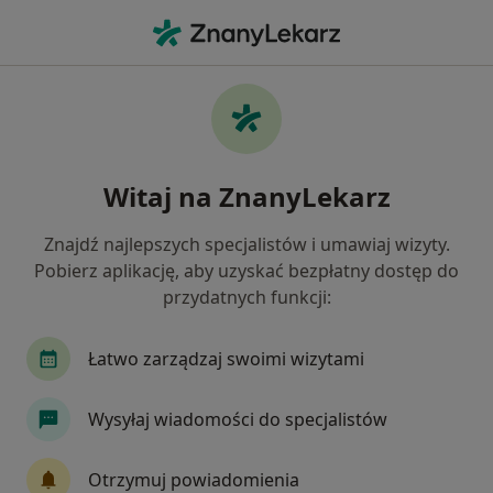
Me
Duszności • Łódź, łódzkie
Filtry
• 1
Ubezpieczenie
Map
Duszności specjaliści w Łodzi
Witaj na ZnanyLekarz
Jak działają wyniki wyszukiwania
Znajdź najlepszych specjalistów i umawiaj wizyty.
Pobierz aplikację, aby uzyskać bezpłatny dostęp do
Jakiego specjalisty szukasz?
przydatnych funkcji:
Kardiolog
Internista
Pulmonolog
Pe
Łatwo zarządzaj swoimi wizytami
Wysyłaj wiadomości do specjalistów
Otrzymuj powiadomienia