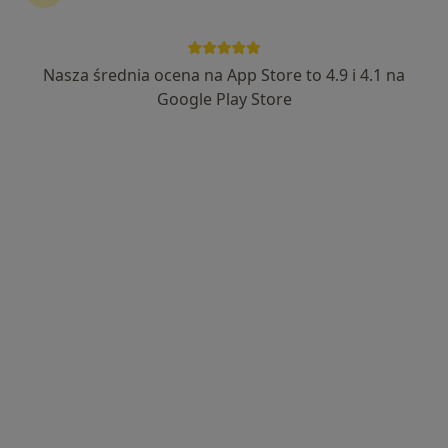
Nasza średnia ocena na App Store to 4.9 i 4.1 na
mgr Piotr Kosiacki
Google Play Store
·
Więcej
Fizjoterapeuta
43 opinie
6 Sierpnia 1/3 lok.5, Łódź
•
Mapa
NorMed Fizjoterapia
Konsultacja fizjoterapeutyczna
180 zł
Specjalista nie oferuje umawiania online pod tym adresem.
Poproś o wizytę