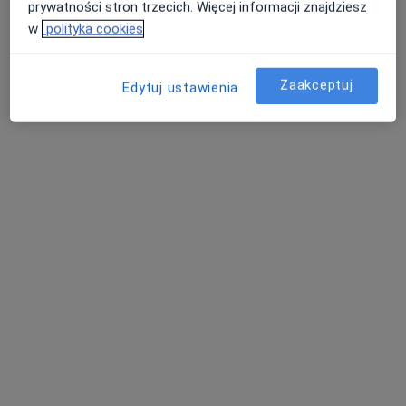
prywatności stron trzecich. Więcej informacji znajdziesz
w
polityka cookies
lek. Zbigniew
lek. Julia Milczarek
dr n. med. Marcin
Klimczak
psychiatra
Milczarek
angiolog
ortopeda
Zaakceptuj
Edytuj ustawienia
Zobacz wszystkich 5 specjalistów
Brak dostępnych specjalistów z wolnymi terminami w tym centrum medycznym.
Pokaż profil
mgr Karol Turło
·
Więcej