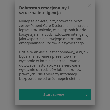
Powiązane wyszukiwania
Dobrostan emocjonalny i
W pobliżu Łodzi
sztuczna inteligencja
Duszności w Łowiczu
Niniejsza ankieta, przygotowana przez
zespół Patient Care Doctoralia, ma na celu
Duszności w Tomaszowie Mazowieckim
lepsze zrozumienie, w jaki sposób ludzie
korzystają z narzędzi sztucznej inteligencji
Duszności w Bełchatowie
jako wsparcia dla swojego dobrostanu
emocjonalnego i zdrowia psychicznego.
Duszności w Brzezinach
Udział w ankiecie jest anonimowy, a wyniki
Duszności w Pabianicach
będą analizowane i prezentowane
wyłącznie w formie zbiorczej. Pytania
Więcej (4)
dotyczące nastolatków są skierowane
Więcej w kategorii: W pobliżu Łodzi
wyłącznie do rodziców lub opiekunów
prawnych. Nie zbieramy informacji
Schorzenia w Łodzi
bezpośrednio od osób niepełnoletnich.
Nadciśnienie tętnicze w Łodzi
Niewydolność serca w Łodzi
Start survey
Zaburzenia rytmu serca w Łodzi