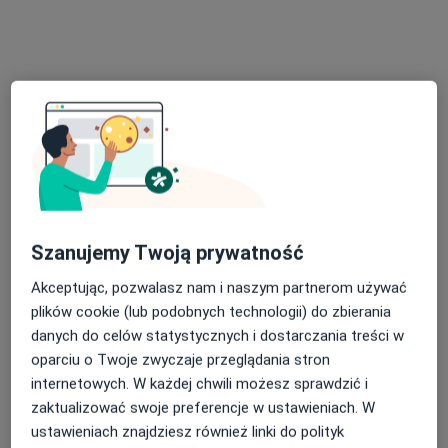
Bezpieczne płatności
Milczarek Medical - jesteśmy tutaj, aby Ci
pomóc
Szanujemy Twoją prywatność
·
Więcej
Ortopedia, Psychiatria, Pediatria
400 opinii
Akceptując, pozwalasz nam i naszym partnerom używać
Popularna placówka: pacjenci chętnie płacą online
plików cookie (lub podobnych technologii) do zbierania
danych do celów statystycznych i dostarczania treści w
Mikołaja Kopernika 68, Łódź
•
Mapa
oparciu o Twoje zwyczaje przeglądania stron
Konsultacja dietetyczna
200 zł
internetowych. W każdej chwili możesz sprawdzić i
Pokaż więcej usług
zaktualizować swoje preferencje w ustawieniach. W
ustawieniach znajdziesz również linki do polityk